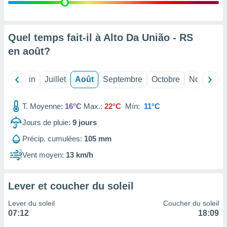
nées
lles sur
d'un
égitime,
Quel temps fait-il à Alto Da União - RS
vous
en
août
?
vous
 Pour ce
ous
Mai
Juin
Juillet
Août
Septembre
Octobre
Novembre
etirer
ement
T. Moyenne:
16°C
Max.:
22°C
Mín:
11°C
 opposer
ement
Jours de pluie:
9
jours
nées à
Précip. cumulées:
105 mm
ment en
 sur «
Vent moyen:
13 km/h
res
» ou
e
que de
Lever et coucher du soleil
kies
ite web.
Lever du soleil
Coucher du soleil
07:12
18:09
t nos