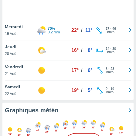
logies
e
s
Mercredi
tez pas
70%
17
-
46
22°
/
11°
0.2 mm
km/h
ation de
19 Août
, vous
z à
Jeudi
14
-
30
16°
/
8°
à notre
km/h
20 Août
.com.
Vendredi
 cas,
8
-
23
17°
/
6°
km/h
us
21 Août
ns que
s
Samedi
9
-
19
19°
/
5°
km/h
22 Août
ires
urer la
on sur le
Graphiques météo
 seront
, et que
ies ne
30°
30°
30°
25°
22°
22°
as
21°
19°
17°
16°
15°
14°
14°