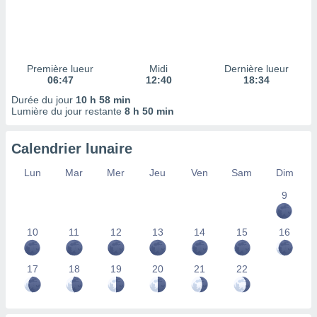
ires
ons le
ent des
es
 :
Première lueur
Midi
Dernière lueur
et/ou
06:47
12:40
18:34
 à des
Durée du jour
10 h 58 min
ions sur
Lumière du jour restante
8 h 50 min
eil,
des
limitées
Calendrier lunaire
nner la
Lun
Mar
Mer
Jeu
Ven
Sam
Dim
, créer
ils pour
9
ité
lisée,
10
11
12
13
14
15
16
des
our
nner des
17
18
19
20
21
22
és
lisées,
s profils
enus