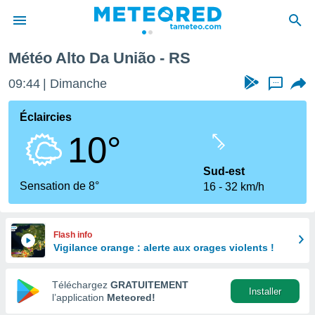
Météo Alto Da União - RS
e
ntialité
09:44
Dimanche
...
enu de
o.com
Éclaircies
o.com) a
10°
aré par
onnels
Sud-est
arantir
Sensation de 8°
16
32 km/h
té des
ions
. Vous
accéder
Flash info
e en
Vigilance orange : alerte aux orages violents !
 les
Téléchargez
GRATUITEMENT
s :
Installer
l’application
Meteored!
r les