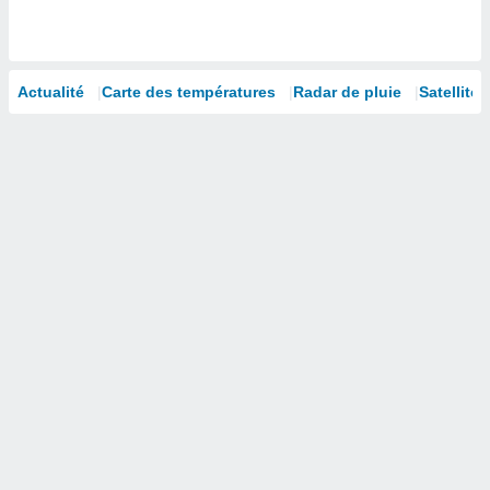
 utiliser
nées
 pour
nner le
.
Actualité
Carte des températures
Radar de pluie
Satellites
 de
isation
 et
ation par
 de
l,
s et
lisés,
de
ance des
és et du
, études
ce et
pement
ces.
os 1199