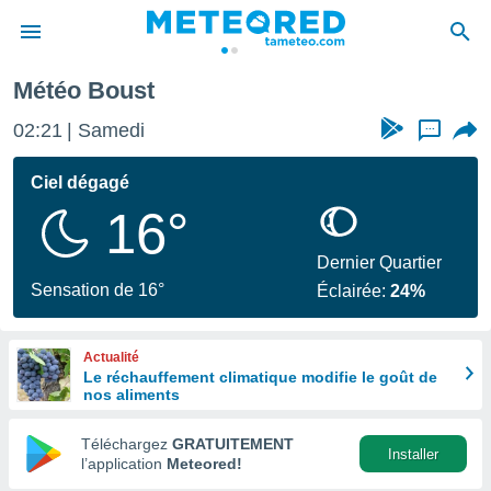
Météo Boust
e
ntialité
02:21
Samedi
...
enu de
o.com
Ciel dégagé
o.com) a
16°
aré par
onnels
Dernier Quartier
arantir
Sensation de 16°
Éclairée:
24%
té des
ions
. Vous
Actualité
accéder
Le réchauffement climatique modifie le goût de
e en
nos aliments
 les
Téléchargez
GRATUITEMENT
s :
Installer
l’application
Meteored!
r les