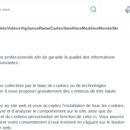
ités
Vidéos
Vigilance
Radar
Cartes
Satellites
Modèles
Monde
Ski
professionnels afin de garantir la qualité des informations
suivantes :
s collectées par le biais de cookies ou de technologies
nuer à vous proposer gratuitement des contenus de très haute
z au site web et vous acceptez l'installation de tous les cookies,
...
vre et d'analyser le comportement sur le site, ainsi que de
é et du contenu personnalisé en fonction de celui-ci. Vous pouvez
Heure par heure
tirer votre consentement à tout moment en cliquant sur le bouton
Pluie faible dans les prochaines
te web.
heures