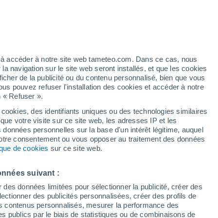
ez à accéder à notre site web tameteo.com. Dans ce cas, nous
 navigation sur le site web seront installés, et que les cookies
ficher de la publicité ou du contenu personnalisé, bien que vous
ous pouvez refuser l'installation des cookies et accéder à notre
n « Refuser ».
 cookies, des identifiants uniques ou des technologies similaires
que votre visite sur ce site web, les adresses IP et les
Actualité
Carte de pluie
Satellites
Modèles
s données personnelles sur la base d'un intérêt légitime, auquel
 votre consentement ou vous opposer au traitement des données
tique de cookies
sur ce site web.
ercredi
Jeudi
Vendredi
Samedi
onnées suivant :
12 Août
13 Août
14 Août
15 Août
r des données limitées pour sélectionner la publicité, créer des
sélectionner des publicités personnalisées, créer des profils de
 des contenus personnalisés, mesurer la performance des
s publics par le biais de statistiques ou de combinaisons de
90%
80%
70%