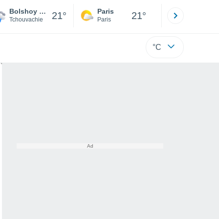
Bolshoy Sundyr
Paris
Montpelli
21°
21°
Tchouvachie
Paris
Hérault
°C