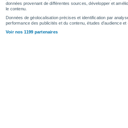
4.4 mm
données provenant de différentes sources, développer et amélior
le contenu.
23°
/
14°
24°
/
12°
23°
/
16°
Données de géolocalisation précises et identification par analys
performance des publicités et du contenu, études d’audience e
20
-
41
km/h
12
-
23
km/h
19
16
-
40
km/h
Voir nos 1199 partenaires
Météo Bolshoy Sundyr aujourd´hui
, 
Pluie faible
80%
20°
10:00
0.6 mm
T. ressentie
20°
Pluie faible
70%
21°
11:00
0.5 mm
T. ressentie
21°
Pluie faible
50%
20°
12:00
0.7 mm
T. ressentie
20°
Pluie faible
30%
20°
13:00
1 mm
T. ressentie
20°