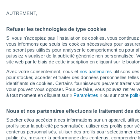
20°
AUTREMENT,
80%
Refuser les technologies de type cookies
Sensation de 20°
0.6 mm
Si vous n'acceptez pas l'installation de cookies, vous continu
vous informons que seuls les cookies nécessaires pour assurer la
ne seront pas utilisés pour analyser le comportement ou pour af
puissiez visualiser de la publicité générale non personnalisée. V
Flash info
site web par le biais de cette inscription en cliquant sur le bouto
Encore de la chaleur !
Avec votre consentement, nous et
nos partenaires
utilisons des
pour stocker, accéder et traiter des données personnelles telles 
Météo 1 - 7 jours
Heure par heure
Radar de pluie
identifiants de cookies. Certains fournisseurs peuvent traiter vo
vous pouvez vous opposer. Pour ce faire, vous pouvez retirer
à tout moment en cliquant sur «
Paramètres
» ou sur notre
poli
Demain
Mardi
M
Aujourd´hui
Nous et nos partenaires effectuons le traitement des d
10 Août
11 Août
9 Août
Stocker et/ou accéder à des informations sur un appareil, utilise
profils pour la publicité personnalisée, utiliser des profils pour 
contenus personnalisés, utiliser des profils pour sélectionner
publicités, mesurer la performance des contenus, comprendre le
90%