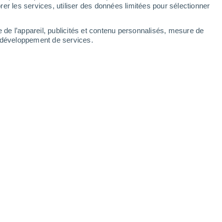
3.7 mm
0.7 mm
0.5 mm
er les services, utiliser des données limitées pour sélectionner
25°
/
14°
20°
/
12°
18°
/
9°
16°
/
8°
e de l’appareil, publicités et contenu personnalisés, mesure de
t développement de services.
-
40
km/h
17
-
36
km/h
17
-
33
km/h
8
-
22
km/h
9 août
Sud-ouest
2 Faible
3
-
14 km/h
FPS:
non
Ouest
3 Modéré
3
-
14 km/h
FPS:
6-10
Sud-ouest
3 Modéré
4
-
14 km/h
FPS:
6-10
Ouest
4 Modéré
3
-
13 km/h
FPS:
6-10