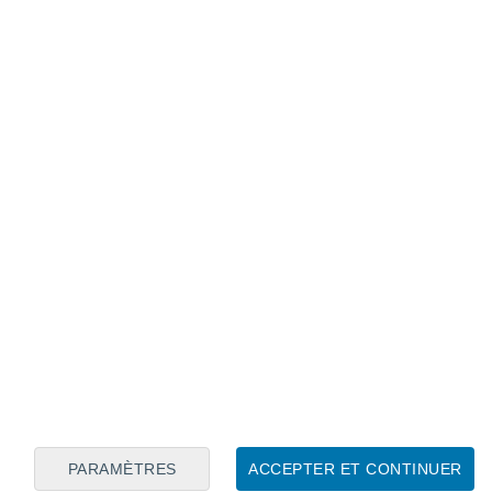
Calendrier lunaire
Lun
Mar
Mer
Jeu
Ven
Sam
Dim
9
10
11
12
13
14
15
16
17
18
19
20
21
22
PARAMÈTRES
ACCEPTER ET CONTINUER