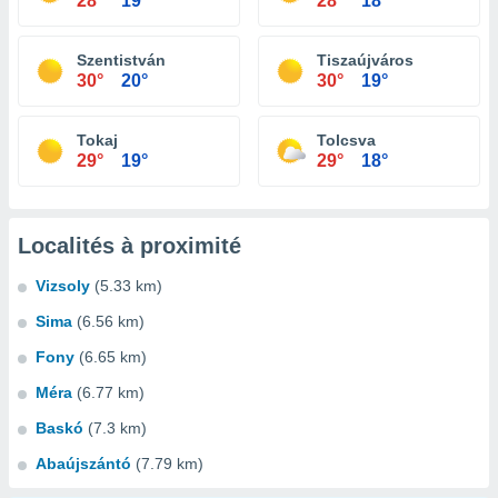
28°
19°
28°
18°
Szentistván
Tiszaújváros
30°
20°
30°
19°
Tokaj
Tolcsva
29°
19°
29°
18°
Localités à proximité
Vizsoly
(5.33 km)
Sima
(6.56 km)
Fony
(6.65 km)
Méra
(6.77 km)
Baskó
(7.3 km)
Abaújszántó
(7.79 km)