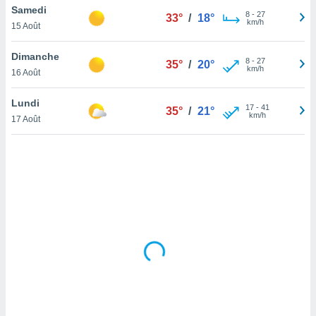
Samedi
lisé en
8
-
27
33°
/
18°
km/h
 de
15 Août
. Vous
rouver
Dimanche
8
-
27
35°
/
20°
km/h
16 Août
ations
re
Lundi
que de
17
-
41
35°
/
21°
km/h
kies
17 Août
r votre
ement à
ment en
sur le
res des
kies
le au
page de
te web.
MENT,
 les