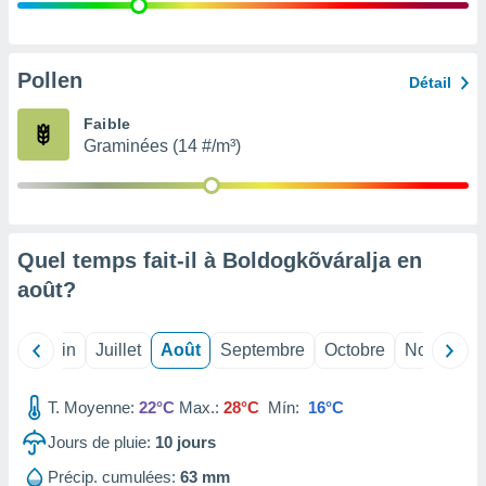
nées
lles sur
d'un
égitime,
Pollen
Détail
vous
vous
Faible
 Pour ce
Graminées (14 #/m³)
ous
etirer
ement
 opposer
Quel temps fait-il à Boldogkõváralja en
ement
nées à
août
?
ment en
 sur «
res
» ou
Mai
Juin
Juillet
Août
Septembre
Octobre
Novembre
e
que de
kies
T. Moyenne:
22°C
Max.:
28°C
Mín:
16°C
ite web.
Jours de pluie:
10
jours
t nos
Précip. cumulées:
63 mm