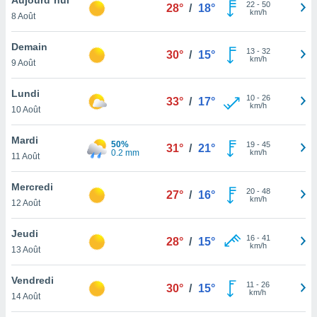
n «
22
-
50
28°
/
18°
km/h
8 Août
 et
r »,
cédez au
Demain
13
-
32
30°
/
15°
 et vous
km/h
9 Août
z
ation de
Lundi
10
-
26
33°
/
17°
km/h
10 Août
qu'ils
 nous ou
aires,
Mardi
50%
19
-
45
31°
/
21°
0.2 mm
km/h
11 Août
nt de
t
Mercredi
20
-
48
er le
27°
/
16°
km/h
12 Août
ement
te, ainsi
Jeudi
16
-
41
28°
/
15°
km/h
per un
13 Août
écifique
us
Vendredi
11
-
26
de la
30°
/
15°
km/h
14 Août
 et du