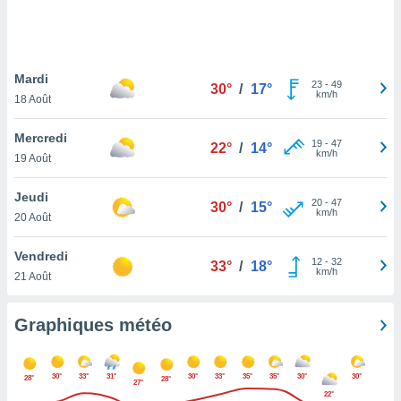
logies
e
s
Mardi
tez pas
23
-
49
30°
/
17°
km/h
ation de
18 Août
, vous
z à
Mercredi
19
-
47
22°
/
14°
à notre
km/h
19 Août
.com.
Jeudi
 cas,
20
-
47
30°
/
15°
km/h
us
20 Août
ns que
s
Vendredi
12
-
32
33°
/
18°
km/h
21 Août
ires
urer la
on sur le
Graphiques météo
 seront
, et que
ies ne
30°
33°
31°
30°
33°
35°
35°
30°
30°
28°
28°
27°
as
22°