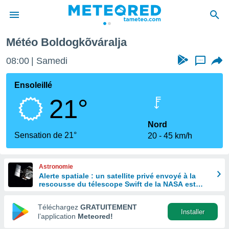
Météo Boldogkõváralja
e
ntialité
08:00
Samedi
...
enu de
o.com
Ensoleillé
o.com) a
21°
aré par
onnels
Nord
arantir
Sensation de 21°
20
45 km/h
té des
ions
. Vous
Astronomie
accéder
Alerte spatiale : un satellite privé envoyé à la
e en
rescousse du télescope Swift de la NASA est
 les
hors de contrôle
Téléchargez
GRATUITEMENT
s :
Installer
l’application
Meteored!
r les