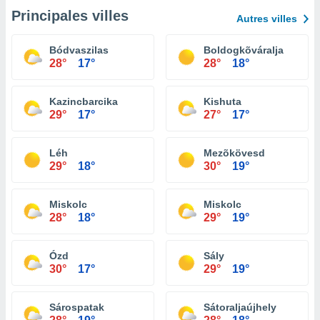
Principales villes
Autres villes
Bódvaszilas
Boldogkõváralja
28°
17°
28°
18°
Kazincbarcika
Kishuta
29°
17°
27°
17°
Léh
Mezõkövesd
29°
18°
30°
19°
Miskolc
Miskolc
28°
18°
29°
19°
Ózd
Sály
30°
17°
29°
19°
Sárospatak
Sátoraljaújhely