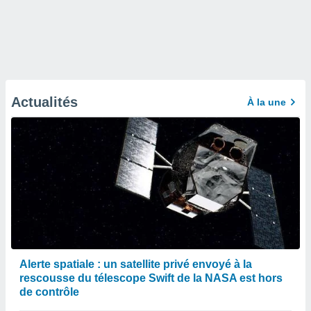
Actualités
À la une
Alerte spatiale : un satellite privé envoyé à la
rescousse du télescope Swift de la NASA est hors
de contrôle