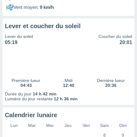
ires
ons le
Vent moyen:
9 km/h
ent des
es
 :
Lever et coucher du soleil
et/ou
Lever du soleil
Coucher du soleil
 à des
05:19
20:01
ions sur
eil,
des
limitées
nner la
, créer
Première lueur
Midi
Dernière lueur
ils pour
04:43
12:40
20:36
ité
Durée du jour
14 h 42 min
lisée,
Lumière du jour restante
12 h 36 min
des
our
nner des
Calendrier lunaire
és
lisées,
Lun
Mar
Mer
Jeu
Ven
Sam
Dim
s profils
8
9
enus