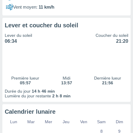
ires
ons le
Vent moyen:
11 km/h
ent des
es
 :
Lever et coucher du soleil
et/ou
Lever du soleil
Coucher du soleil
 à des
06:34
21:20
ions sur
eil,
des
limitées
nner la
, créer
Première lueur
Midi
Dernière lueur
ils pour
05:57
13:57
21:56
ité
Durée du jour
14 h 46 min
lisée,
Lumière du jour restante
2 h 8 min
des
our
nner des
Calendrier lunaire
és
lisées,
Lun
Mar
Mer
Jeu
Ven
Sam
Dim
s profils
8
9
enus