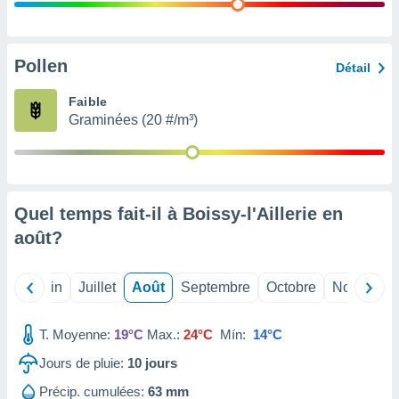
nées
lles sur
d'un
égitime,
Pollen
Détail
vous
vous
Faible
 Pour ce
Graminées (20 #/m³)
ous
etirer
ement
 opposer
Quel temps fait-il à Boissy-l'Aillerie en
ement
nées à
août
?
ment en
 sur «
res
» ou
Mai
Juin
Juillet
Août
Septembre
Octobre
Novembre
e
que de
kies
T. Moyenne:
19°C
Max.:
24°C
Mín:
14°C
ite web.
Jours de pluie:
10
jours
t nos
Précip. cumulées:
63 mm