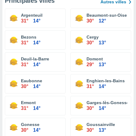
Principales villes
Autres villes
Argenteuil
Beaumont-sur-Oise
31°
14°
30°
12°
Bezons
Cergy
31°
14°
30°
13°
Deuil-la-Barre
Domont
31°
14°
29°
13°
Eaubonne
Enghien-les-Bains
30°
14°
31°
14°
Ermont
Garges-lès-Gonesse
31°
14°
30°
14°
Gonesse
Goussainville
30°
14°
30°
13°