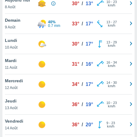
n «
10
-
23
30°
/
13°
km/h
8 Août
 et
r »,
cédez au
Demain
40%
13
-
27
33°
/
17°
 et vous
0.7 mm
km/h
9 Août
z
ation de
Lundi
13
-
29
30°
/
17°
km/h
10 Août
qu'ils
 nous ou
aires,
Mardi
16
-
34
31°
/
16°
km/h
11 Août
nt de
t
Mercredi
14
-
30
er le
34°
/
17°
km/h
12 Août
ement
te, ainsi
Jeudi
10
-
23
36°
/
19°
km/h
per un
13 Août
écifique
us
Vendredi
9
-
23
de la
36°
/
20°
km/h
14 Août
 et du