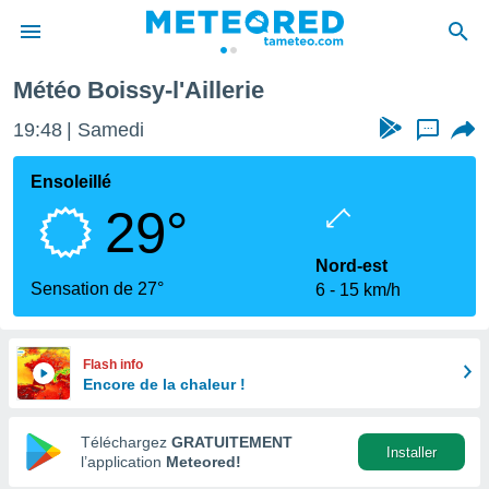
Météo Boissy-l'Aillerie
e
ntialité
19:48
Samedi
...
enu de
o.com
Ensoleillé
o.com) a
29°
aré par
onnels
Nord-est
arantir
Sensation de 27°
6
15 km/h
té des
ions
. Vous
accéder
Flash info
e en
Encore de la chaleur !
 les
Téléchargez
GRATUITEMENT
s :
Installer
l’application
Meteored!
r les