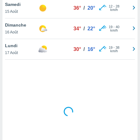
Samedi
lisé en
12
-
28
36°
/
20°
km/h
 de
15 Août
. Vous
rouver
Dimanche
19
-
40
34°
/
22°
km/h
16 Août
ations
re
Lundi
que de
19
-
38
30°
/
16°
km/h
kies
17 Août
r votre
ement à
ment en
sur le
res des
kies
le au
page de
te web.
MENT,
 les