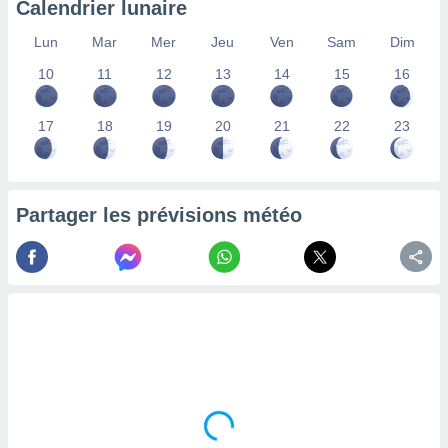
Calendrier lunaire
lisés,
des
Lun
Mar
Mer
Jeu
Ven
Sam
Dim
our
10
11
12
13
14
15
16
nner des
s
lisés,
17
18
19
20
21
22
23
la
ance des
s,
la
ance des
Partager les prévisions météo
s,
dre les
par le
ques ou
inaisons
ées
nt de
tes
,
er et
r les