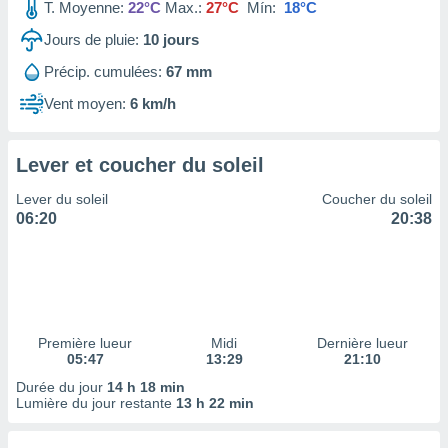
ires
T. Moyenne:
22°C
Max.:
27°C
Mín:
18°C
ons le
Jours de pluie:
10
jours
ent des
es
Précip. cumulées:
67 mm
 :
Vent moyen:
6 km/h
et/ou
 à des
ions sur
eil,
Lever et coucher du soleil
des
Lever du soleil
Coucher du soleil
limitées
06:20
20:38
nner la
, créer
ils pour
ité
lisée,
des
Première lueur
Midi
Dernière lueur
our
05:47
13:29
21:10
nner des
Durée du jour
14 h 18 min
és
Lumière du jour restante
13 h 22 min
lisées,
s profils
enus