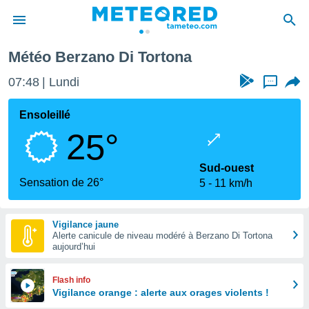
Météo Berzano Di Tortona
e
ntialité
07:48
Lundi
...
enu de
o.com
Ensoleillé
o.com) a
25°
aré par
onnels
Sud-ouest
arantir
Sensation de 26°
5
11 km/h
té des
ions
. Vous
Vigilance jaune
accéder
Alerte canicule de niveau modéré à Berzano Di Tortona
e en
aujourd’hui
 les
s :
Flash info
Vigilance orange : alerte aux orages violents !
r les