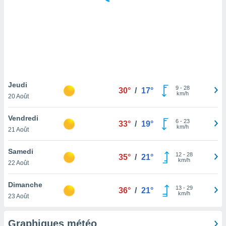
logies
e
s
tez pas
ation de
, vous
z à
à notre
Jeudi
9
-
28
30°
/
17°
km/h
20 Août
.com.
 cas,
Vendredi
6
-
23
us
33°
/
19°
km/h
21 Août
ns que
s
Samedi
12
-
28
35°
/
21°
ires
km/h
22 Août
urer la
on sur le
Dimanche
13
-
29
 seront
36°
/
21°
km/h
23 Août
, et que
ies ne
as
Graphiques météo