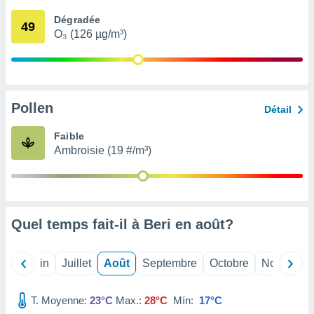
nées
Dégradée
lles sur
49
O₃ (126 µg/m³)
d'un
égitime,
vous
vous
 Pour ce
ous
Pollen
Détail
etirer
Faible
ement
Ambroisie (19 #/m³)
 opposer
ement
nées à
ment en
 sur «
res
» ou
Quel temps fait-il à Beri en
août
?
e
que de
kies
Mai
Juin
Juillet
Août
Septembre
Octobre
Novembre
ite web.
T. Moyenne:
23°C
Max.:
28°C
Mín:
17°C
t nos