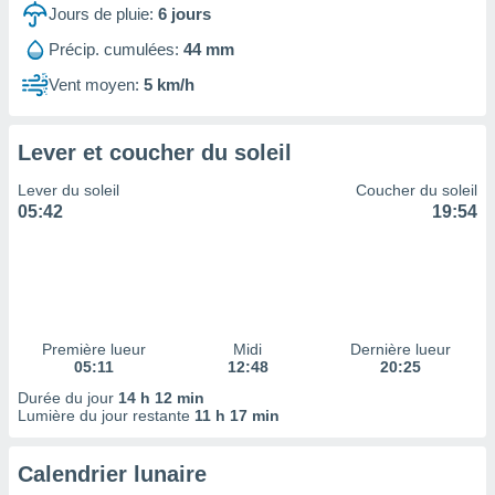
ires
Jours de pluie:
6
jours
ons le
ent des
Précip. cumulées:
44 mm
es
Vent moyen:
5 km/h
 :
et/ou
 à des
Lever et coucher du soleil
ions sur
eil,
Lever du soleil
Coucher du soleil
des
05:42
19:54
limitées
nner la
, créer
ils pour
ité
lisée,
Première lueur
Midi
Dernière lueur
05:11
12:48
20:25
des
our
Durée du jour
14 h 12 min
nner des
Lumière du jour restante
11 h 17 min
és
lisées,
Calendrier lunaire
s profils
enus