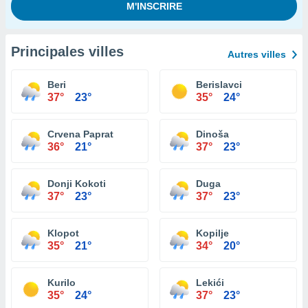
Principales villes
Autres villes
Beri
Berislavci
37°
23°
35°
24°
Crvena Paprat
Dinoša
36°
21°
37°
23°
Donji Kokoti
Duga
37°
23°
37°
23°
Klopot
Kopilje
35°
21°
34°
20°
Kurilo
Lekići
35°
24°
37°
23°