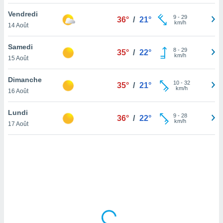
lisé en
Vendredi
 de
9
-
29
36°
/
21°
km/h
14 Août
. Vous
rouver
Samedi
8
-
29
35°
/
22°
ations
km/h
15 Août
re
que de
Dimanche
kies
10
-
32
35°
/
21°
km/h
16 Août
r votre
ement à
ment en
Lundi
9
-
28
36°
/
22°
sur le
km/h
17 Août
res des
kies
le au
page de
te web.
MENT,
 les