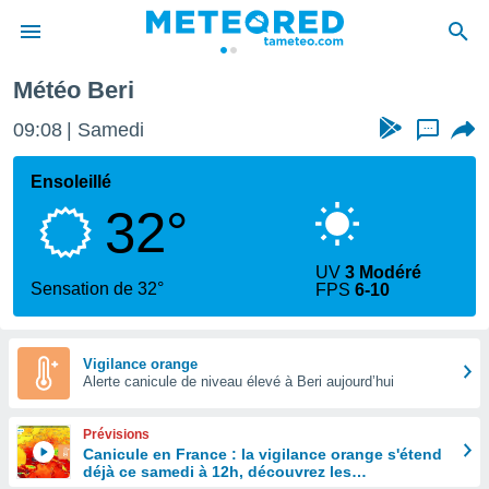
Météo Beri
e
ntialité
09:08
Samedi
...
enu de
o.com
Ensoleillé
o.com) a
32°
aré par
onnels
UV
3 Modéré
arantir
Sensation de 32°
FPS
6-10
té des
ions
. Vous
accéder
Vigilance orange
e en
Alerte canicule de niveau élevé à Beri aujourd’hui
 les
Prévisions
s :
Canicule en France : la vigilance orange s'étend
déjà ce samedi à 12h, découvrez les
r les