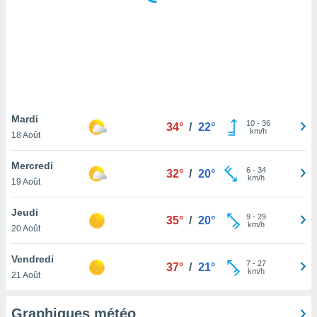
logies
e
s
tez pas
ation de
, vous
z à
à notre
Mardi
10
-
36
34°
/
22°
km/h
18 Août
.com.
 cas,
Mercredi
6
-
34
us
32°
/
20°
km/h
19 Août
ns que
s
Jeudi
9
-
29
35°
/
20°
ires
km/h
20 Août
urer la
on sur le
Vendredi
7
-
27
 seront
37°
/
21°
km/h
21 Août
, et que
ies ne
as
Graphiques météo