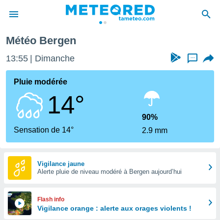
Météo Bergen
e
ntialité
13:55
Dimanche
...
enu de
o.com
Pluie modérée
o.com) a
14°
aré par
onnels
90%
arantir
Sensation de 14°
2.9 mm
té des
ions
. Vous
accéder
Vigilance jaune
e en
Alerte pluie de niveau modéré à Bergen aujourd’hui
 les
s :
Flash info
Vigilance orange : alerte aux orages violents !
r les