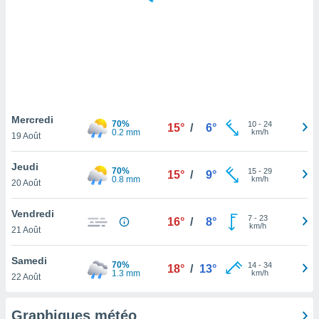
logies
e
s
tez pas
ation de
, vous
z à
à notre
Mercredi
70%
10
-
24
15°
/
6°
0.2 mm
km/h
19 Août
.com.
 cas,
Jeudi
70%
15
-
29
us
15°
/
9°
0.8 mm
km/h
20 Août
ns que
s
Vendredi
7
-
23
16°
/
8°
ires
km/h
21 Août
urer la
on sur le
Samedi
70%
14
-
34
 seront
18°
/
13°
1.3 mm
km/h
22 Août
, et que
ies ne
as
Graphiques météo