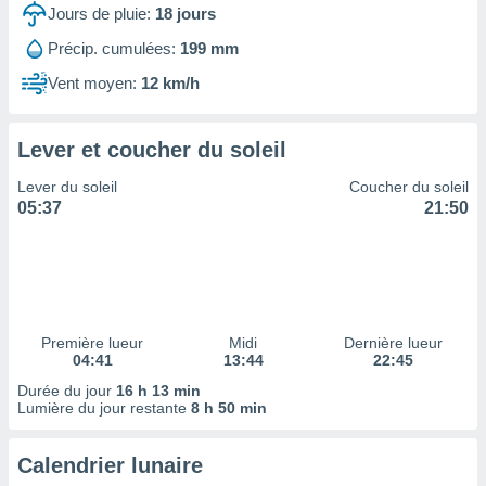
ires
Jours de pluie:
18
jours
ons le
ent des
Précip. cumulées:
199 mm
es
Vent moyen:
12 km/h
 :
et/ou
 à des
Lever et coucher du soleil
ions sur
eil,
Lever du soleil
Coucher du soleil
des
05:37
21:50
limitées
nner la
, créer
ils pour
ité
lisée,
Première lueur
Midi
Dernière lueur
04:41
13:44
22:45
des
our
Durée du jour
16 h 13 min
nner des
Lumière du jour restante
8 h 50 min
és
lisées,
Calendrier lunaire
s profils
enus