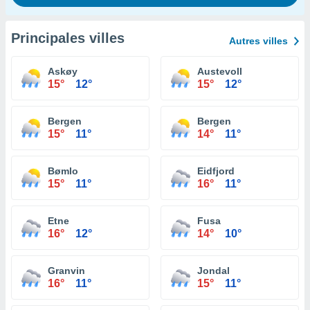
Principales villes
Autres villes
Askøy
Austevoll
15°
12°
15°
12°
Bergen
Bergen
15°
11°
14°
11°
Bømlo
Eidfjord
15°
11°
16°
11°
Etne
Fusa
16°
12°
14°
10°
Granvin
Jondal
16°
11°
15°
11°