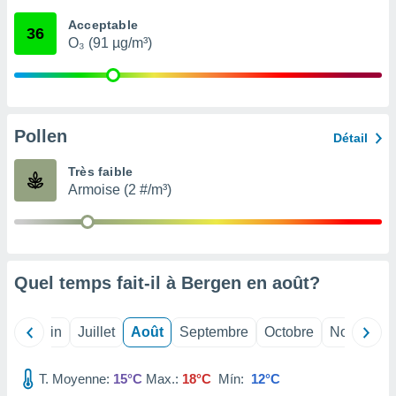
nées
Acceptable
lles sur
36
O₃ (91 µg/m³)
d'un
égitime,
vous
vous
 Pour ce
ous
Pollen
Détail
etirer
Très faible
ement
Armoise (2 #/m³)
 opposer
ement
nées à
ment en
 sur «
res
» ou
Quel temps fait-il à Bergen en
août
?
e
que de
kies
Mai
Juin
Juillet
Août
Septembre
Octobre
Novembre
ite web.
T. Moyenne:
15°C
Max.:
18°C
Mín:
12°C
t nos