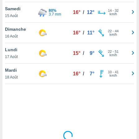
lisé en
Samedi
 de
80%
14
-
32
16°
/
12°
3.7 mm
km/h
15 Août
. Vous
rouver
Dimanche
22
-
44
16°
/
11°
ations
km/h
16 Août
re
que de
Lundi
kies
22
-
51
15°
/
9°
km/h
17 Août
r votre
ement à
ment en
Mardi
10
-
41
16°
/
7°
sur le
km/h
18 Août
res des
kies
le au
page de
te web.
MENT,
 les