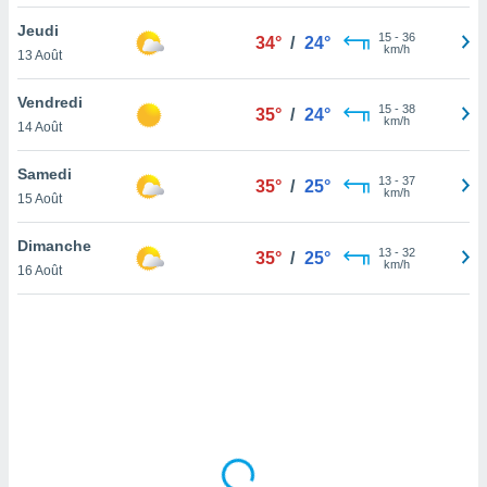
lisé en
Jeudi
 de
15
-
36
34°
/
24°
km/h
13 Août
. Vous
rouver
Vendredi
15
-
38
35°
/
24°
ations
km/h
14 Août
re
que de
Samedi
kies
13
-
37
35°
/
25°
km/h
15 Août
r votre
ement à
ment en
Dimanche
13
-
32
35°
/
25°
sur le
km/h
16 Août
res des
kies
le au
page de
te web.
MENT,
 les