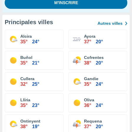
Principales villes
Autres villes
Alcira
Ayora
35°
24°
37°
20°
Buñol
Cofrentes
35°
21°
38°
20°
Cullera
Gandie
32°
25°
35°
24°
Llíria
Oliva
35°
23°
36°
24°
Ontinyent
Requena
38°
19°
37°
20°