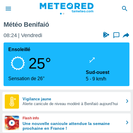
alence
Benifaió
Météo Benifaió
e
ntialité
08:24
Vendredi
...
enu de
o.com
Ensoleillé
o.com) a
25°
aré par
onnels
Sud-ouest
arantir
Sensation de 26°
5
9 km/h
té des
ions
. Vous
accéder
Vigilance jaune
e en
Alerte canicule de niveau modéré à Benifaió aujourd’hui
 les
Flash info
s :
Une nouvelle canicule attendue la semaine
prochaine en France !
r les