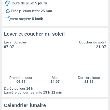
ires
Jours de pluie:
5
jours
ons le
ent des
Précip. cumulées:
25 mm
es
Vent moyen:
8 km/h
 :
et/ou
 à des
Lever et coucher du soleil
ions sur
eil,
Lever du soleil
Coucher du soleil
des
07:07
21:07
limitées
nner la
, créer
ils pour
ité
lisée,
Première lueur
Midi
Dernière lueur
06:37
14:07
21:36
des
our
Durée du jour
14 h
nner des
Lumière du jour restante
13 h 12 min
és
lisées,
Calendrier lunaire
s profils
enus