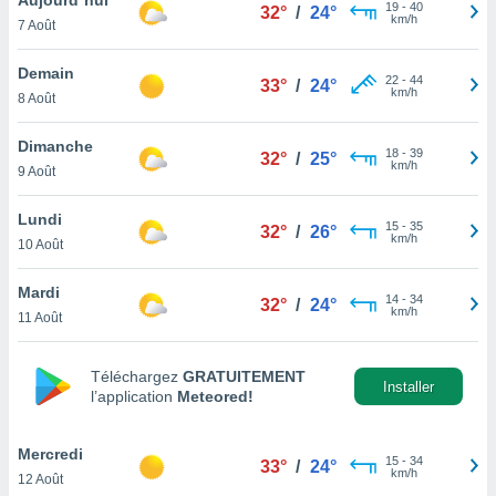
n «
19
-
40
32°
/
24°
km/h
7 Août
 et
r »,
cédez au
Demain
22
-
44
33°
/
24°
 et vous
km/h
8 Août
z
ation de
Dimanche
18
-
39
32°
/
25°
km/h
9 Août
qu'ils
 nous ou
aires,
Lundi
15
-
35
32°
/
26°
km/h
10 Août
nt de
t
Mardi
14
-
34
er le
32°
/
24°
km/h
11 Août
ement
te, ainsi
Téléchargez
GRATUITEMENT
per un
Installer
l’application
Meteored!
écifique
us
de la
Mercredi
15
-
34
33°
/
24°
 et du
km/h
12 Août