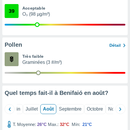
nées
Acceptable
lles sur
39
O₃ (98 µg/m³)
d'un
égitime,
vous
vous
 Pour ce
ous
Pollen
Détail
etirer
Très faible
ement
Graminées (3 #/m³)
 opposer
ement
nées à
ment en
 sur «
res
» ou
Quel temps fait-il à Benifaió en
août
?
e
que de
kies
Mai
Juin
Juillet
Août
Septembre
Octobre
Novembre
ite web.
T. Moyenne:
26°C
Max.:
32°C
Mín:
21°C
t nos