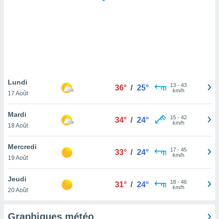
logies
e
s
tez pas
ation de
, vous
z à
à notre
Lundi
13
-
43
36°
/
25°
km/h
17 Août
.com.
 cas,
Mardi
15
-
42
us
34°
/
24°
km/h
18 Août
ns que
s
Mercredi
17
-
45
33°
/
24°
ires
km/h
19 Août
urer la
on sur le
Jeudi
18
-
46
 seront
31°
/
24°
km/h
20 Août
, et que
ies ne
as
Graphiques météo