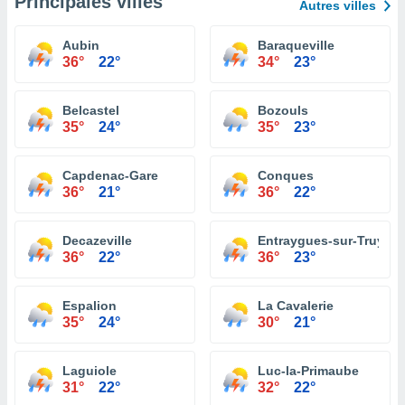
Principales villes
Autres villes
Aubin
Baraqueville
36°
22°
34°
23°
Belcastel
Bozouls
35°
24°
35°
23°
Capdenac-Gare
Conques
36°
21°
36°
22°
Decazeville
Entraygues-sur-Truyère
36°
22°
36°
23°
Espalion
La Cavalerie
35°
24°
30°
21°
Laguiole
Luc-la-Primaube
31°
22°
32°
22°