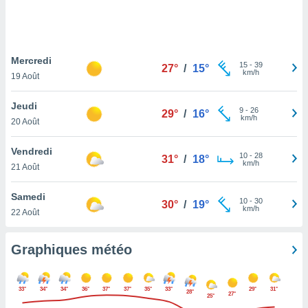
logies
e
s
Mercredi
tez pas
15
-
39
27°
/
15°
km/h
ation de
19 Août
, vous
z à
Jeudi
9
-
26
29°
/
16°
à notre
km/h
20 Août
.com.
Vendredi
 cas,
10
-
28
31°
/
18°
km/h
us
21 Août
ns que
s
Samedi
10
-
30
30°
/
19°
km/h
22 Août
ires
urer la
on sur le
Graphiques météo
 seront
, et que
ies ne
33°
34°
34°
36°
37°
37°
35°
33°
29°
31°
28°
27°
as
25°