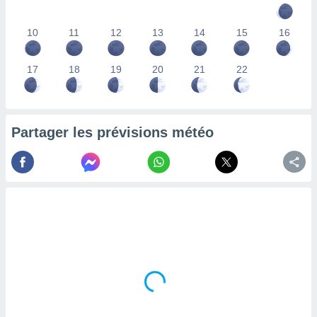
lisés,
des
10
11
12
13
14
15
16
our
nner des
s
17
18
19
20
21
22
lisés,
la
ance des
s,
Partager les prévisions météo
la
ance des
s,
dre les
par le
ques ou
inaisons
ées
nt de
tes
,
er et
r les