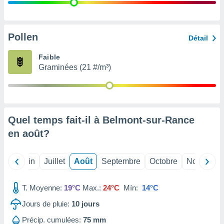
nées
lles sur
d'un
égitime,
Pollen
Détail
vous
vous
Faible
 Pour ce
Graminées (21 #/m³)
ous
etirer
ement
 opposer
Quel temps fait-il à Belmont-sur-Rance
ement
nées à
en
août
?
ment en
 sur «
res
» ou
Mai
Juin
Juillet
Août
Septembre
Octobre
Novembre
e
que de
kies
T. Moyenne:
19°C
Max.:
24°C
Mín:
14°C
ite web.
Jours de pluie:
10
jours
t nos
Précip. cumulées:
75 mm