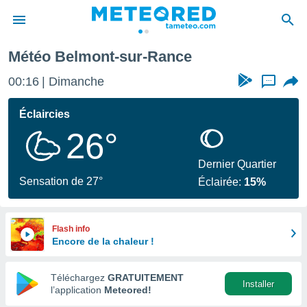
Météo Belmont-sur-Rance
e
ntialité
00:16
Dimanche
...
enu de
o.com
Éclaircies
o.com) a
26°
aré par
onnels
Dernier Quartier
arantir
Sensation de 27°
Éclairée:
15%
té des
ions
. Vous
accéder
Flash info
e en
Encore de la chaleur !
 les
Téléchargez
GRATUITEMENT
s :
Installer
l’application
Meteored!
r les