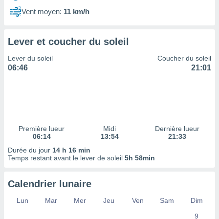
ires
ons le
Vent moyen:
11 km/h
ent des
es
 :
Lever et coucher du soleil
et/ou
Lever du soleil
Coucher du soleil
 à des
06:46
21:01
ions sur
eil,
des
limitées
nner la
, créer
Première lueur
Midi
Dernière lueur
ils pour
06:14
13:54
21:33
ité
Durée du jour
14 h 16 min
lisée,
Temps restant avant le lever de soleil
5h 58min
des
our
nner des
Calendrier lunaire
és
lisées,
Lun
Mar
Mer
Jeu
Ven
Sam
Dim
s profils
9
enus