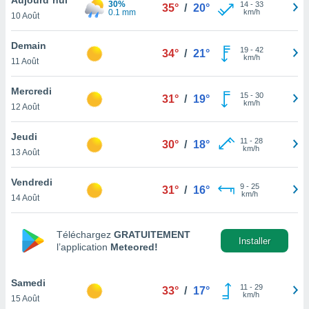
30%
n «
14
-
33
35°
/
20°
0.1 mm
km/h
10 Août
 et
r »,
cédez au
Demain
19
-
42
34°
/
21°
 et vous
km/h
11 Août
z
ation de
Mercredi
15
-
30
31°
/
19°
km/h
12 Août
qu'ils
 nous ou
aires,
Jeudi
11
-
28
30°
/
18°
km/h
13 Août
nt de
t
Vendredi
9
-
25
er le
31°
/
16°
km/h
14 Août
ement
te, ainsi
Téléchargez
GRATUITEMENT
per un
Installer
l’application
Meteored!
écifique
us
de la
Samedi
11
-
29
33°
/
17°
 et du
km/h
15 Août