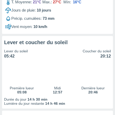
ires
T. Moyenne:
21°C
Max.:
27°C
Mín:
16°C
ons le
Jours de pluie:
10
jours
ent des
es
Précip. cumulées:
73 mm
 :
Vent moyen:
10 km/h
et/ou
 à des
ions sur
eil,
Lever et coucher du soleil
des
Lever du soleil
Coucher du soleil
limitées
05:42
20:12
nner la
, créer
ils pour
ité
lisée,
des
Première lueur
Midi
Dernière lueur
our
05:08
12:57
20:46
nner des
Durée du jour
14 h 30 min
és
Lumière du jour restante
14 h 46 min
lisées,
s profils
enus