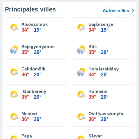
Principales villes
Autres villes
Alsószölnök
Bajánsenye
34°
19°
34°
19°
Bejcgyertyános
Bük
35°
20°
35°
20°
Celldömölk
Horvátzsidány
36°
20°
34°
20°
Iklanberény
Körmend
35°
20°
35°
20°
Mesteri
Ostffyasszonyfa
36°
20°
36°
20°
Papa
Sárvár