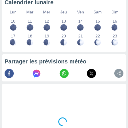
Calendrier lunaire
lisés,
des
Lun
Mar
Mer
Jeu
Ven
Sam
Dim
our
10
11
12
13
14
15
16
nner des
s
lisés,
17
18
19
20
21
22
23
la
ance des
s,
la
ance des
Partager les prévisions météo
s,
dre les
par le
ques ou
inaisons
ées
nt de
tes
,
er et
r les