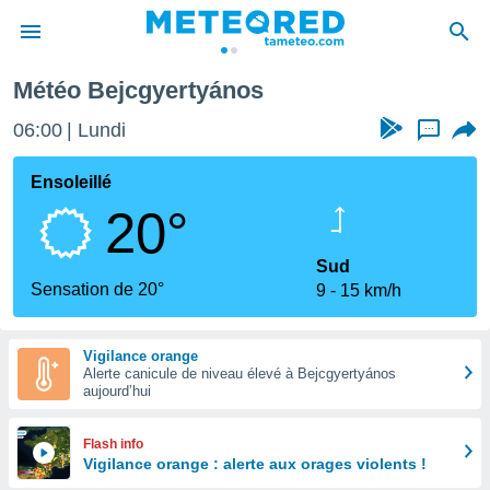
Météo Bejcgyertyános
e
ntialité
06:00
Lundi
...
enu de
o.com
Ensoleillé
o.com) a
20°
aré par
onnels
Sud
arantir
Sensation de 20°
9
15 km/h
té des
ions
. Vous
Vigilance orange
accéder
Alerte canicule de niveau élevé à Bejcgyertyános
e en
aujourd’hui
 les
s :
Flash info
Vigilance orange : alerte aux orages violents !
r les