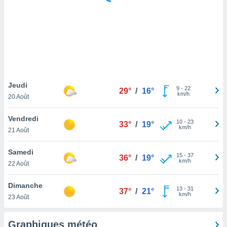
logies
e
s
tez pas
ation de
, vous
z à
à notre
Jeudi
9
-
22
29°
/
16°
km/h
20 Août
.com.
 cas,
Vendredi
10
-
23
us
33°
/
19°
km/h
21 Août
ns que
s
Samedi
15
-
37
36°
/
19°
ires
km/h
22 Août
urer la
on sur le
Dimanche
13
-
31
 seront
37°
/
21°
km/h
23 Août
, et que
ies ne
as
Graphiques météo