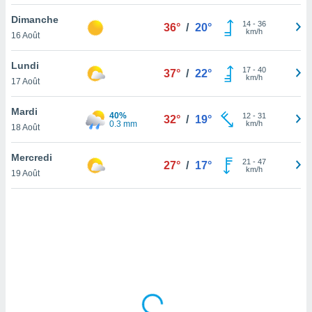
lisé en
Dimanche
 de
14
-
36
36°
/
20°
km/h
16 Août
. Vous
rouver
Lundi
17
-
40
37°
/
22°
ations
km/h
17 Août
re
que de
Mardi
40%
kies
12
-
31
32°
/
19°
0.3 mm
km/h
18 Août
r votre
ement à
ment en
Mercredi
21
-
47
27°
/
17°
sur le
km/h
19 Août
res des
kies
le au
page de
te web.
MENT,
 les