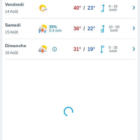
Vendredi
lisé en
9
-
26
40°
/
23°
km/h
 de
14 Août
. Vous
rouver
Samedi
30%
10
-
50
36°
/
22°
0.4 mm
km/h
15 Août
ations
re
Dimanche
que de
5
-
35
31°
/
19°
km/h
kies
16 Août
r votre
ement à
ment en
sur le
res des
kies
le au
page de
te web.
MENT,
 les