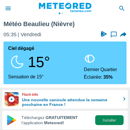
Météo Beaulieu (Nièvre)
e
ntialité
05:35
Vendredi
...
enu de
o.com
Ciel dégagé
o.com) a
15°
aré par
onnels
Dernier Quartier
arantir
Sensation de 15°
Éclairée:
35%
té des
ions
. Vous
Flash info
accéder
Une nouvelle canicule attendue la semaine
e en
prochaine en France !
 les
Téléchargez
GRATUITEMENT
s :
Installer
l’application
Meteored!
r les