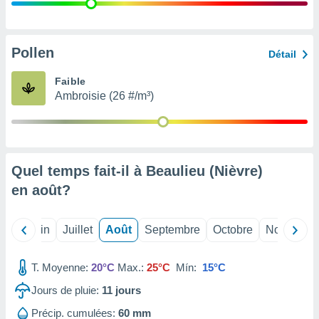
nées
lles sur
d'un
égitime,
Pollen
Détail
vous
vous
Faible
 Pour ce
Ambroisie (26 #/m³)
ous
etirer
ement
 opposer
Quel temps fait-il à Beaulieu (Nièvre)
ement
nées à
en
août
?
ment en
 sur «
res
» ou
Mai
Juin
Juillet
Août
Septembre
Octobre
Novembre
e
que de
kies
T. Moyenne:
20°C
Max.:
25°C
Mín:
15°C
ite web.
Jours de pluie:
11
jours
t nos
Précip. cumulées:
60 mm