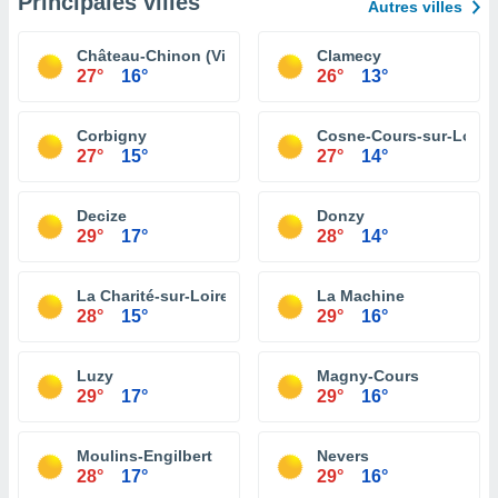
Principales villes
Autres villes
Château-Chinon (Ville)
Clamecy
27°
16°
26°
13°
Corbigny
Cosne-Cours-sur-Loire
27°
15°
27°
14°
Decize
Donzy
29°
17°
28°
14°
La Charité-sur-Loire
La Machine
28°
15°
29°
16°
Luzy
Magny-Cours
29°
17°
29°
16°
Moulins-Engilbert
Nevers
28°
17°
29°
16°