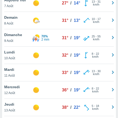
n «
13
-
31
27°
/
14°
km/h
7 Août
 et
r »,
cédez au
Demain
10
-
17
31°
/
13°
 et vous
km/h
8 Août
z
ation de
Dimanche
70%
25
-
55
31°
/
19°
2 mm
km/h
9 Août
qu'ils
 nous ou
aires,
Lundi
8
-
22
32°
/
19°
km/h
10 Août
nt de
t
Mardi
13
-
30
er le
33°
/
19°
km/h
11 Août
ement
te, ainsi
Mercredi
8
-
22
36°
/
19°
km/h
per un
12 Août
écifique
us
Jeudi
5
-
18
de la
38°
/
22°
km/h
13 Août
 et du