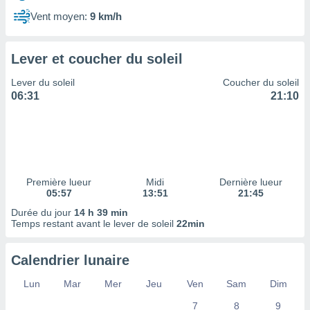
ires
ons le
Vent moyen:
9 km/h
ent des
es
 :
Lever et coucher du soleil
et/ou
Lever du soleil
Coucher du soleil
 à des
06:31
21:10
ions sur
eil,
des
limitées
nner la
, créer
Première lueur
Midi
Dernière lueur
ils pour
05:57
13:51
21:45
ité
Durée du jour
14 h 39 min
lisée,
Temps restant avant le lever de soleil
22min
des
our
nner des
Calendrier lunaire
és
lisées,
Lun
Mar
Mer
Jeu
Ven
Sam
Dim
s profils
7
8
9
enus