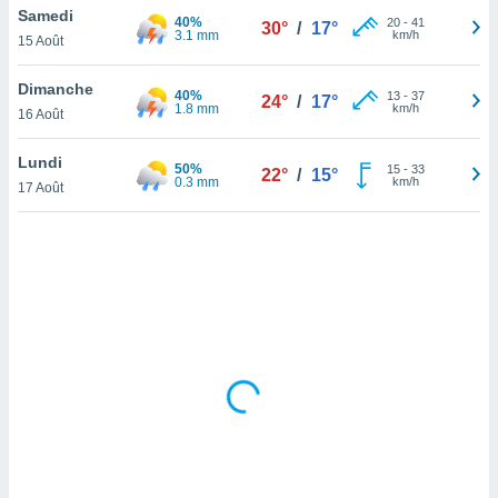
Samedi
lisé en
40%
20
-
41
30°
/
17°
3.1 mm
km/h
 de
15 Août
. Vous
rouver
Dimanche
40%
13
-
37
24°
/
17°
1.8 mm
km/h
16 Août
ations
re
Lundi
que de
50%
15
-
33
22°
/
15°
0.3 mm
km/h
kies
17 Août
r votre
ement à
ment en
sur le
res des
kies
le au
page de
te web.
MENT,
 les