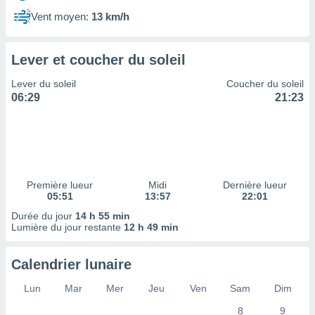
ires
ons le
Vent moyen:
13 km/h
ent des
es
 :
Lever et coucher du soleil
et/ou
Lever du soleil
Coucher du soleil
 à des
06:29
21:23
ions sur
eil,
des
limitées
nner la
, créer
Première lueur
Midi
Dernière lueur
ils pour
05:51
13:57
22:01
ité
Durée du jour
14 h 55 min
lisée,
Lumière du jour restante
12 h 49 min
des
our
nner des
Calendrier lunaire
és
lisées,
Lun
Mar
Mer
Jeu
Ven
Sam
Dim
s profils
8
9
enus