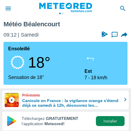
Météo Béalencourt
e
ntialité
09:12
Samedi
...
enu de
o.com
Ensoleillé
o.com) a
18°
aré par
onnels
Est
arantir
Sensation de 18°
7
18 km/h
té des
ions
. Vous
Prévisions
accéder
Canicule en France : la vigilance orange s'étend
e en
déjà ce samedi à 12h, découvrez les
 les
départements concernés
Téléchargez
GRATUITEMENT
s :
Installer
l’application
Meteored!
r les