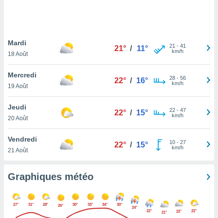
logies
e
s
Mardi
tez pas
21
-
41
21°
/
11°
km/h
ation de
18 Août
, vous
z à
Mercredi
28
-
56
22°
/
16°
à notre
km/h
19 Août
.com.
Jeudi
 cas,
22
-
47
22°
/
15°
km/h
us
20 Août
ns que
s
Vendredi
10
-
27
22°
/
15°
km/h
21 Août
ires
urer la
on sur le
Graphiques météo
 seront
, et que
ies ne
27°
31°
28°
30°
33°
34°
30°
26°
24°
as
22°
22°
22°
21°