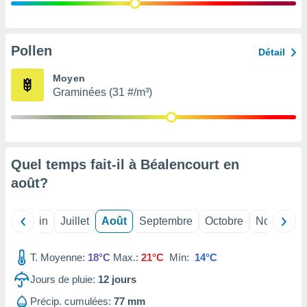
nées
lles sur
d'un
égitime,
Pollen
Détail
vous
vous
Moyen
 Pour ce
Graminées (31 #/m³)
ous
etirer
ement
 opposer
Quel temps fait-il à Béalencourt en
ement
nées à
août
?
ment en
 sur «
res
» ou
Mai
Juin
Juillet
Août
Septembre
Octobre
Novembre
e
que de
kies
T. Moyenne:
18°C
Max.:
21°C
Mín:
14°C
ite web.
Jours de pluie:
12
jours
t nos
Précip. cumulées:
77 mm