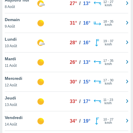
n «
12
-
27
27°
/
13°
km/h
8 Août
 et
r »,
cédez au
Demain
18
-
35
31°
/
16°
 et vous
km/h
9 Août
z
ation de
Lundi
19
-
37
28°
/
16°
km/h
10 Août
qu'ils
 nous ou
aires,
Mardi
17
-
35
26°
/
13°
km/h
11 Août
nt de
t
Mercredi
17
-
30
er le
30°
/
15°
km/h
12 Août
ement
te, ainsi
Jeudi
11
-
23
33°
/
17°
km/h
per un
13 Août
écifique
us
Vendredi
10
-
27
de la
34°
/
19°
km/h
14 Août
 et du