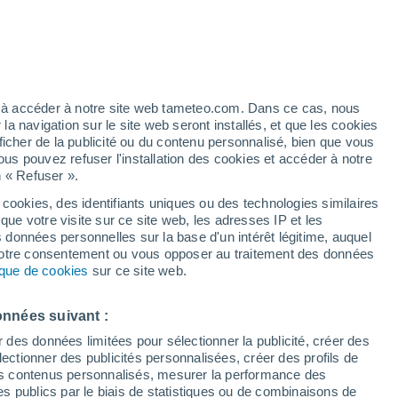
Vigilance orange
Alerte canicule de niveau élevé à
Barriada del Angel aujourd’hui
t
/h
ez à accéder à notre site web tameteo.com. Dans ce cas, nous
 navigation sur le site web seront installés, et que les cookies
ficher de la publicité ou du contenu personnalisé, bien que vous
ous pouvez refuser l'installation des cookies et accéder à notre
n « Refuser ».
de
 cookies, des identifiants uniques ou des technologies similaires
que votre visite sur ce site web, les adresses IP et les
des températures
Radar de pluie
Satellites
Modèles
s données personnelles sur la base d'un intérêt légitime, auquel
 votre consentement ou vous opposer au traitement des données
tique de cookies
sur ce site web.
Lundi
Mardi
Mercredi
Jeudi
onnées suivant :
10 Août
11 Août
12 Août
13 Août
r des données limitées pour sélectionner la publicité, créer des
sélectionner des publicités personnalisées, créer des profils de
 des contenus personnalisés, mesurer la performance des
s publics par le biais de statistiques ou de combinaisons de