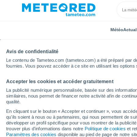
Météo
Actual
Avis de confidentialité
Le contenu de Tameteo.com (tameteo.com) a été préparé par des 
fournies. Vous pouvez accéder à ce site en utilisant les options 
Accepter les cookies et accéder gratuitement
Accueil
Espagne
Andalousie
Province de Cord
La publicité numérique personnalisée, basée sur des information
similaires, nous permet de financer notre activité afin de conti
Météo Barriada del Ang
qualité.
En cliquant sur le bouton « Accepter et continuer », vous accéde
18:53
Vendredi
qu'ils soient à nous ou à partenaires, qui nous permettent de sui
développer un profil spécifique pour vous montrer de la publicit
trouver plus d'informations dans notre
Politique de cookies
et re
Ensoleillé
Paramètres des cookies
disponible au pied de page de notre si