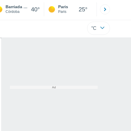
Barriada del Angel
Paris
Montpelli
40°
25°
Córdoba
Paris
Hérault
°C