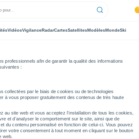
ités
Vidéos
Vigilance
Radar
Cartes
Satellites
Modèles
Monde
Ski
professionnels afin de garantir la qualité des informations
suivantes :
oue
Barriada del Angel
s collectées par le biais de cookies ou de technologies
nuer à vous proposer gratuitement des contenus de très haute
el
z au site web et vous acceptez l'installation de tous les cookies,
...
vre et d'analyser le comportement sur le site, ainsi que de
é et du contenu personnalisé en fonction de celui-ci. Vous pouvez
Heure par heure
tirer votre consentement à tout moment en cliquant sur le bouton
Ciel dégagé dans les prochaines
te web.
heures