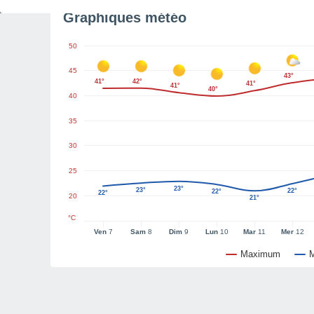
Graphiques météo
50
45
43°
41°
42°
41°
41°
40°
40
35
30
25
23°
23°
22°
22°
22°
20
21°
°C
Ven
7
Sam
8
Dim
9
Lun
10
Mar
11
Mer
12
Maximum