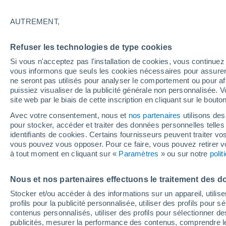
40°
AUTREMENT,
Sud-oues
Refuser les technologies de type cookies
Sensation de 38°
11
-
25 km
Si vous n'acceptez pas l'installation de cookies, vous continu
vous informons que seuls les cookies nécessaires pour assurer la
ne seront pas utilisés pour analyser le comportement ou pour af
puissiez visualiser de la publicité générale non personnalisée. V
Actualité
site web par le biais de cette inscription en cliquant sur le bouto
Le réchauffement climatique modifie le goût 
nos aliments
Avec votre consentement, nous et
nos partenaires
utilisons des
pour stocker, accéder et traiter des données personnelles telles 
Météo 1 - 7 jours
Heure par heure
Actualité
Carte 
identifiants de cookies. Certains fournisseurs peuvent traiter vo
vous pouvez vous opposer. Pour ce faire, vous pouvez retirer
à tout moment en cliquant sur «
Paramètres
» ou sur notre
poli
Demain
Dimanche
Aujourd´hui
Nous et nos partenaires effectuons le traitement des d
8 Août
9 Août
7 Août
Stocker et/ou accéder à des informations sur un appareil, utilise
profils pour la publicité personnalisée, utiliser des profils pour 
contenus personnalisés, utiliser des profils pour sélectionner
publicités, mesurer la performance des contenus, comprendre le