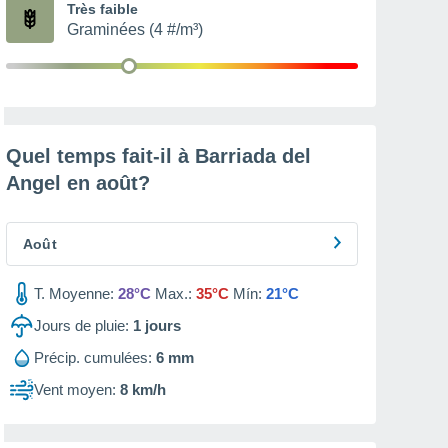
Très faible
Graminées (4 #/m³)
Quel temps fait-il à Barriada del
Angel en
août
?
Août
T. Moyenne:
28°C
Max.:
35°C
Mín:
21°C
Jours de pluie:
1
jours
Précip. cumulées:
6 mm
Vent moyen:
8 km/h