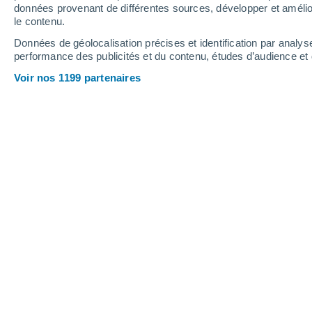
données provenant de différentes sources, développer et amélior
le contenu.
42°
/
23°
41°
/
23°
41°
/
22°
Données de géolocalisation précises et identification par analys
performance des publicités et du contenu, études d’audience e
15
-
30
km/h
14
-
31
km/h
14
11
-
25
km/h
Voir nos 1199 partenaires
Météo Barriada del Angel aujourd´hui
Ensoleillé
41°
17:00
T. ressentie
39°
Ensoleillé
41°
18:00
T. ressentie
39°
Ensoleillé
40°
19:00
T. ressentie
38°
Ensoleillé
40°
20:00
T. ressentie
37°