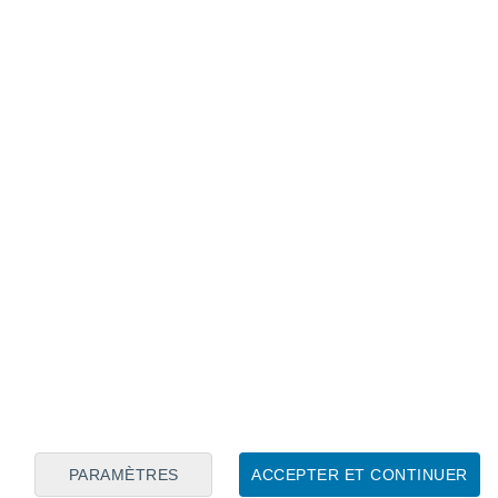
Calendrier lunaire
Lun
Mar
Mer
Jeu
Ven
Sam
Dim
7
8
9
10
11
12
13
14
15
16
17
18
19
20
PARAMÈTRES
ACCEPTER ET CONTINUER