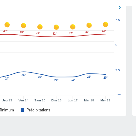
7.5
43°
43°
43°
43°
42°
42°
42°
5
2.5
26°
25°
25°
25°
24°
24°
24°
mm
Jeu
13
Ven
14
Sam
15
Dim
16
Lun
17
Mar
18
Mer
19
Minimum
Précipitations