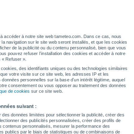
Vigilance orange
Alerte canicule de niveau élevé à
Banja Luka aujourd’hui
ez à accéder à notre site web tameteo.com. Dans ce cas, nous
 navigation sur le site web seront installés, et que les cookies
ficher de la publicité ou du contenu personnalisé, bien que vous
ous pouvez refuser l'installation des cookies et accéder à notre
n « Refuser ».
é n’a
 en
 cookies, des identifiants uniques ou des technologies similaires
que votre visite sur ce site web, les adresses IP et les
de pluie
Radar de pluie
Satellites
Modèles
s données personnelles sur la base d'un intérêt légitime, auquel
 votre consentement ou vous opposer au traitement des données
tique de cookies
sur ce site web.
Lundi
Mardi
Mercredi
Jeudi
onnées suivant :
10 Août
11 Août
12 Août
13 Août
r des données limitées pour sélectionner la publicité, créer des
sélectionner des publicités personnalisées, créer des profils de
 des contenus personnalisés, mesurer la performance des
s publics par le biais de statistiques ou de combinaisons de