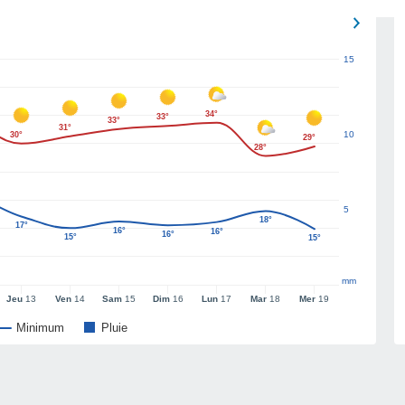
15
34°
33°
33°
31°
10
30°
29°
28°
5
18°
17°
16°
16°
16°
15°
15°
mm
Jeu
13
Ven
14
Sam
15
Dim
16
Lun
17
Mar
18
Mer
19
Minimum
Pluie