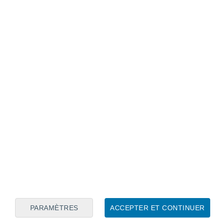
Calendrier lunaire
Lun
Mar
Mer
Jeu
Ven
Sam
Dim
7
8
9
10
11
12
13
14
15
16
17
18
19
20
PARAMÈTRES
ACCEPTER ET CONTINUER