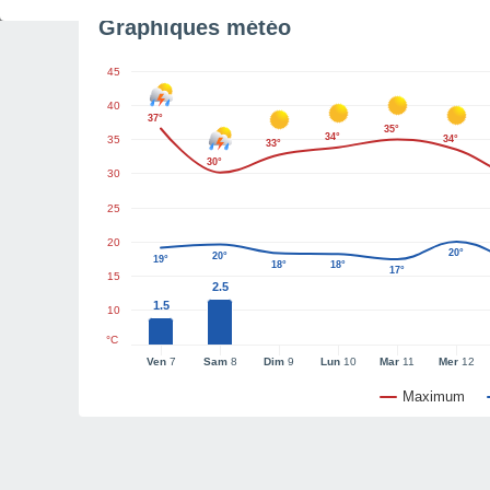
Graphiques météo
45
40
37°
35°
34°
35
34°
33°
30°
30
25
20
20°
20°
19°
18°
18°
17°
15
2.5
1.5
10
°C
Ven
7
Sam
8
Dim
9
Lun
10
Mar
11
Mer
12
Maximum