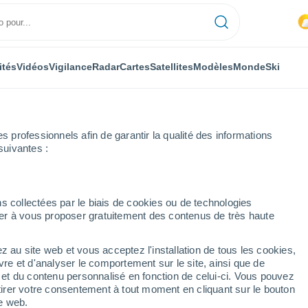
ités
Vidéos
Vigilance
Radar
Cartes
Satellites
Modèles
Monde
Ski
professionnels afin de garantir la qualité des informations
suivantes :
s collectées par le biais de cookies ou de technologies
nuer à vous proposer gratuitement des contenus de très haute
z au site web et vous acceptez l'installation de tous les cookies,
...
vre et d'analyser le comportement sur le site, ainsi que de
é et du contenu personnalisé en fonction de celui-ci. Vous pouvez
Heure par heure
tirer votre consentement à tout moment en cliquant sur le bouton
Pluie faible dans les prochaines
te web.
heures