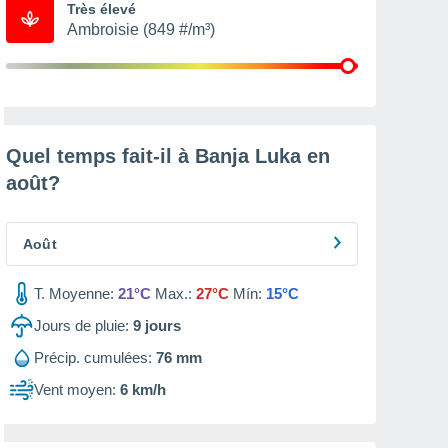
Très élevé
Ambroisie (849 #/m³)
Quel temps fait-il à Banja Luka en
août
?
Août
T. Moyenne:
21°C
Max.:
27°C
Mín:
15°C
Jours de pluie:
9
jours
Précip. cumulées:
76 mm
Vent moyen:
6 km/h