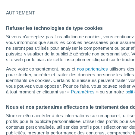
33°
AUTREMENT,
30%
Refuser les technologies de type cookies
Sensation de 33°
0.1 mm
Si vous n'acceptez pas l'installation de cookies, vous continu
vous informons que seuls les cookies nécessaires pour assurer la
ne seront pas utilisés pour analyser le comportement ou pour af
puissiez visualiser de la publicité générale non personnalisée. V
Prévisions
site web par le biais de cette inscription en cliquant sur le bouto
30 °C en octobre, 35 °C en septembre ? « L’ét
aucune intention de s’arrêter » – mais le Rhin
Avec votre consentement, nous et
nos partenaires
utilisons des
paie le prix
pour stocker, accéder et traiter des données personnelles telles 
Météo 1 - 7 jours
Heure par heure
Actualité
Carte 
identifiants de cookies. Certains fournisseurs peuvent traiter vo
vous pouvez vous opposer. Pour ce faire, vous pouvez retirer
à tout moment en cliquant sur «
Paramètres
» ou sur notre
poli
Demain
Dimanche
Aujourd´hui
Nous et nos partenaires effectuons le traitement des d
8 Août
9 Août
7 Août
Stocker et/ou accéder à des informations sur un appareil, utilise
profils pour la publicité personnalisée, utiliser des profils pour 
contenus personnalisés, utiliser des profils pour sélectionner
publicités, mesurer la performance des contenus, comprendre le
70%
40%