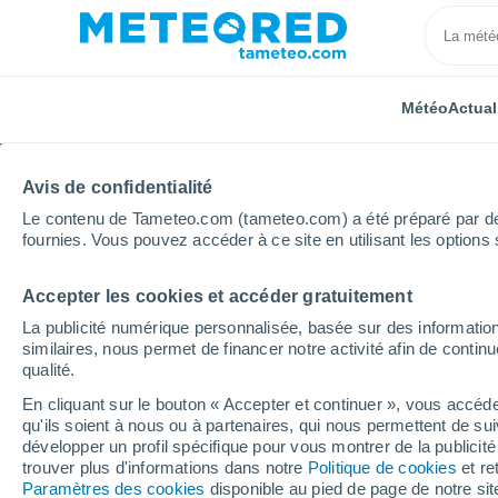
Météo
Actual
Avis de confidentialité
Le contenu de Tameteo.com (tameteo.com) a été préparé par des 
fournies. Vous pouvez accéder à ce site en utilisant les options 
Accepter les cookies et accéder gratuitement
Accueil
Bosnie-Herzégovine
Banja Luka
La publicité numérique personnalisée, basée sur des information
similaires, nous permet de financer notre activité afin de conti
Météo Banja Luka
qualité.
En cliquant sur le bouton « Accepter et continuer », vous accéde
16:53
Vendredi
qu'ils soient à nous ou à partenaires, qui nous permettent de sui
développer un profil spécifique pour vous montrer de la publicit
trouver plus d'informations dans notre
Politique de cookies
et re
Pluie faible
Paramètres des cookies
disponible au pied de page de notre si