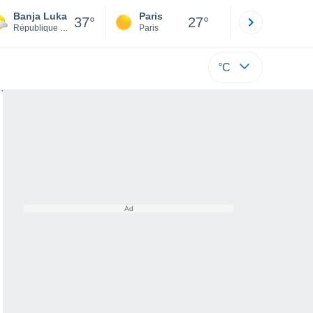
Banja Luka
Paris
Montpelli
37°
27°
République serbe de Bosnie
Paris
Hérault
°C