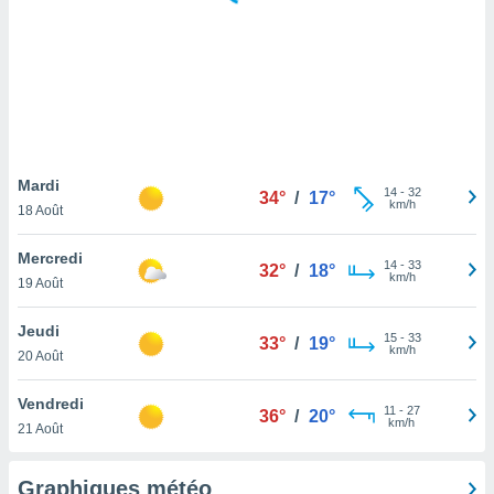
logies
e
s
tez pas
ation de
, vous
z à
à notre
Mardi
14
-
32
34°
/
17°
km/h
18 Août
.com.
 cas,
Mercredi
14
-
33
us
32°
/
18°
km/h
19 Août
ns que
s
Jeudi
15
-
33
33°
/
19°
ires
km/h
20 Août
urer la
on sur le
Vendredi
11
-
27
 seront
36°
/
20°
km/h
21 Août
, et que
ies ne
as
Graphiques météo