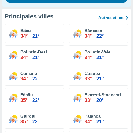
Principales villes
Autres villes
Bâcu
Băneasa
34°
21°
34°
22°
Bolintin-Deal
Bolintin-Vale
34°
21°
34°
21°
Comana
Cosoba
34°
22°
33°
21°
Făcău
Floresti-Stoenesti
35°
22°
33°
20°
Giurgiu
Palanca
35°
22°
34°
21°