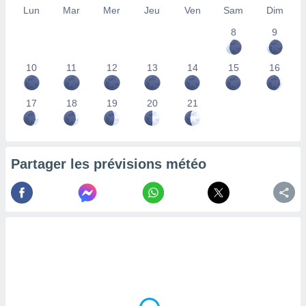
Lun
Mar
Mer
Jeu
Ven
Sam
Dim
lisés,
des
8
9
our
nner des
s
10
11
12
13
14
15
16
lisés,
la
ance des
17
18
19
20
21
s,
la
ance des
s,
Partager les prévisions météo
dre les
par le
ques ou
inaisons
ées
nt de
tes
,
er et
r les