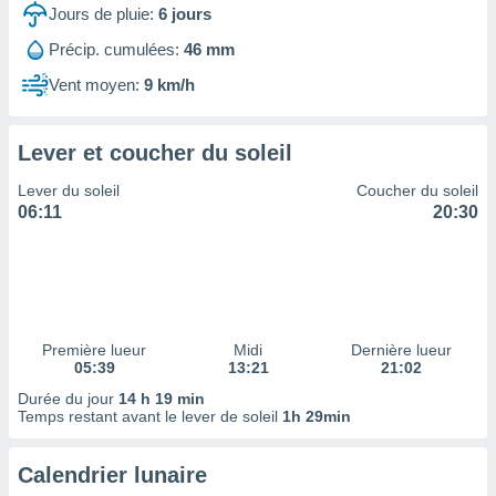
ires
Jours de pluie:
6
jours
ons le
ent des
Précip. cumulées:
46 mm
es
Vent moyen:
9 km/h
 :
et/ou
 à des
Lever et coucher du soleil
ions sur
eil,
Lever du soleil
Coucher du soleil
des
06:11
20:30
limitées
nner la
, créer
ils pour
ité
lisée,
Première lueur
Midi
Dernière lueur
05:39
13:21
21:02
des
our
Durée du jour
14 h 19 min
nner des
Temps restant avant le lever de soleil
1h 29min
és
lisées,
Calendrier lunaire
s profils
enus