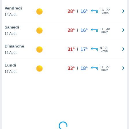
lisé en
Vendredi
 de
13
-
32
28°
/
16°
km/h
14 Août
. Vous
rouver
Samedi
11
-
30
28°
/
16°
ations
km/h
15 Août
re
que de
Dimanche
kies
9
-
22
31°
/
17°
km/h
16 Août
r votre
ement à
ment en
Lundi
11
-
27
33°
/
18°
sur le
km/h
17 Août
res des
kies
le au
page de
te web.
MENT,
 les