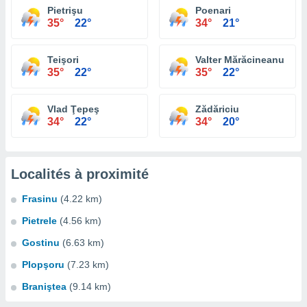
Pietrişu
Poenari
35°
22°
34°
21°
Teişori
Valter Mărăcineanu
35°
22°
35°
22°
Vlad Ţepeş
Zădăriciu
34°
22°
34°
20°
Localités à proximité
Frasinu
(4.22 km)
Pietrele
(4.56 km)
Gostinu
(6.63 km)
Plopşoru
(7.23 km)
Braniştea
(9.14 km)