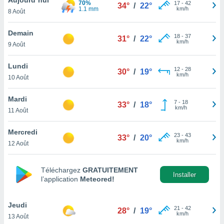
70%
n «
17
-
42
34°
/
22°
1.1 mm
km/h
8 Août
 et
r »,
cédez au
Demain
18
-
37
31°
/
22°
 et vous
km/h
9 Août
z
ation de
Lundi
12
-
28
30°
/
19°
km/h
10 Août
qu'ils
 nous ou
aires,
Mardi
7
-
18
33°
/
18°
km/h
11 Août
nt de
t
Mercredi
23
-
43
er le
33°
/
20°
km/h
12 Août
ement
te, ainsi
Téléchargez
GRATUITEMENT
per un
Installer
l’application
Meteored!
écifique
us
de la
Jeudi
21
-
42
28°
/
19°
 et du
km/h
13 Août