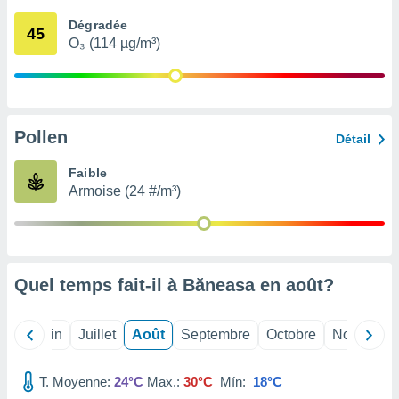
nées
Dégradée
lles sur
45
O₃ (114 µg/m³)
d'un
égitime,
vous
vous
 Pour ce
ous
Pollen
Détail
etirer
Faible
ement
Armoise (24 #/m³)
 opposer
ement
nées à
ment en
 sur «
res
» ou
Quel temps fait-il à Băneasa en
août
?
e
que de
kies
Mai
Juin
Juillet
Août
Septembre
Octobre
Novembre
ite web.
T. Moyenne:
24°C
Max.:
30°C
Mín:
18°C
t nos