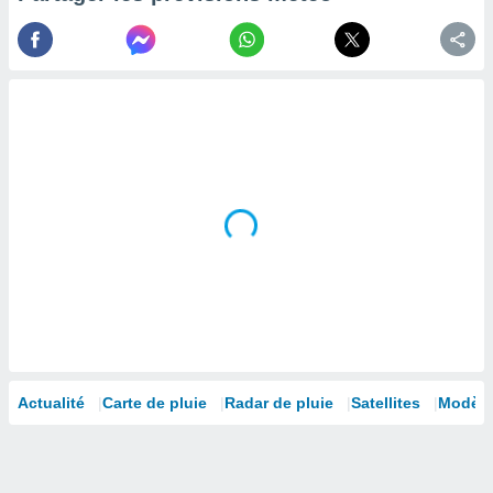
lisés,
des
our
nner des
s
lisés,
la
ance des
s,
la
ance des
s,
dre les
par le
ques ou
inaisons
ées
nt de
Actualité
Carte de pluie
Radar de pluie
Satellites
Modèle
tes
,
er et
r les