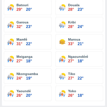
Batouri
Douala
29°
20°
28°
23°
Garoua
Kribi
32°
23°
28°
24°
Mamfé
Maroua
31°
22°
33°
21°
Meiganga
Ngaoundéré
27°
18°
27°
18°
Nkongsamba
Tiko
24°
19°
27°
22°
Yaoundé
Yoko
26°
20°
26°
18°