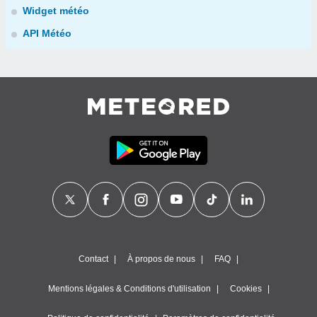
Widget météo
API Météo
Contact
À propos de nous
FAQ
Mentions légales & Conditions d'utilisation
Cookies