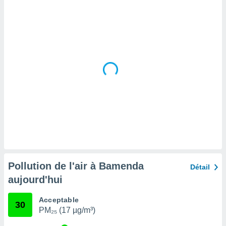
tre
ement,
enaires
s des
 des
nts
 ou des
gies
es pour
 accéder
r des
lles
ue votre
r ce site
Pollution de l'air à Bamenda
Détail
 IP et
aujourd'hui
ifiants
es.
Acceptable
30
PM₂₅ (17 µg/m³)
eurs
traiter