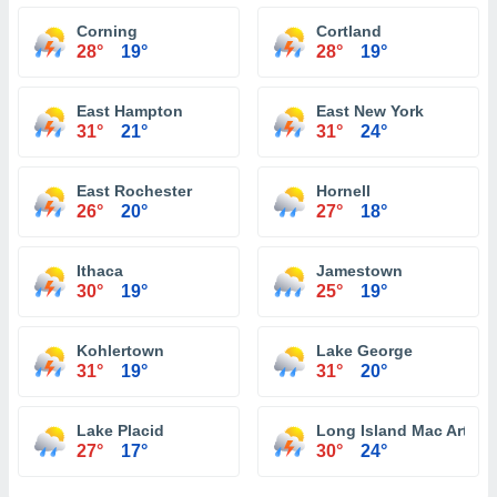
Corning
Cortland
28°
19°
28°
19°
East Hampton
East New York
31°
21°
31°
24°
East Rochester
Hornell
26°
20°
27°
18°
Ithaca
Jamestown
30°
19°
25°
19°
Kohlertown
Lake George
31°
19°
31°
20°
Lake Placid
Long Island Mac Arthur A
27°
17°
30°
24°