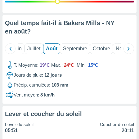
nées
lles sur
d'un
égitime,
Quel temps fait-il à Bakers Mills - NY
vous
en
août
?
vous
 Pour ce
ous
Mai
Juin
Juillet
Août
Septembre
Octobre
Novembre
etirer
ement
T. Moyenne:
19°C
Max.:
24°C
Mín:
15°C
 opposer
ement
Jours de pluie:
12
jours
nées à
Précip. cumulées:
103 mm
ment en
 sur «
Vent moyen:
8 km/h
res
» ou
e
que de
Lever et coucher du soleil
kies
ite web.
Lever du soleil
Coucher du soleil
05:51
20:11
t nos