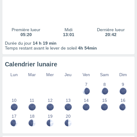
ires
ons le
ent des
es
 :
Première lueur
Midi
Dernière lueur
et/ou
05:20
13:01
20:42
 à des
Durée du jour
14 h 19 min
ions sur
Temps restant avant le lever de soleil
4h 54min
eil,
des
limitées
Calendrier lunaire
nner la
Lun
Mar
Mer
Jeu
Ven
Sam
Dim
, créer
ils pour
7
8
9
ité
lisée,
10
11
12
13
14
15
16
des
our
nner des
17
18
19
20
és
lisées,
s profils
enus