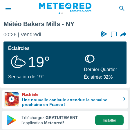
Météo Bakers Mills - NY
e
ntialité
00:26
Vendredi
...
enu de
o.com
Éclaircies
o.com) a
19°
aré par
onnels
Dernier Quartier
arantir
Sensation de 19°
Éclairée:
32%
té des
ions
. Vous
Flash info
accéder
Une nouvelle canicule attendue la semaine
e en
prochaine en France !
 les
Téléchargez
GRATUITEMENT
s :
Installer
l’application
Meteored!
r les