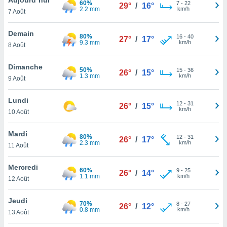
60%
n «
7
-
22
29°
/
16°
2.2 mm
km/h
7 Août
 et
r »,
cédez au
Demain
80%
16
-
40
27°
/
17°
 et vous
9.3 mm
km/h
8 Août
z
ation de
Dimanche
50%
15
-
36
26°
/
15°
1.3 mm
km/h
9 Août
qu'ils
 nous ou
aires,
Lundi
12
-
31
26°
/
15°
km/h
10 Août
nt de
t
Mardi
80%
12
-
31
er le
26°
/
17°
2.3 mm
km/h
11 Août
ement
te, ainsi
Mercredi
60%
9
-
25
26°
/
14°
1.1 mm
km/h
per un
12 Août
écifique
us
Jeudi
70%
8
-
27
de la
26°
/
12°
0.8 mm
km/h
13 Août
 et du