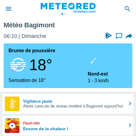
Bagimont
Météo Bagimont
e
ntialité
06:10
Dimanche
...
enu de
o.com
Brume de poussière
o.com) a
18°
aré par
onnels
Nord-est
arantir
Sensation de 18°
1
3 km/h
té des
ions
. Vous
accéder
Vigilance jaune
e en
Alerte canicule de niveau modéré à Bagimont aujourd’hui
 les
s :
Flash info
Encore de la chaleur !
r les