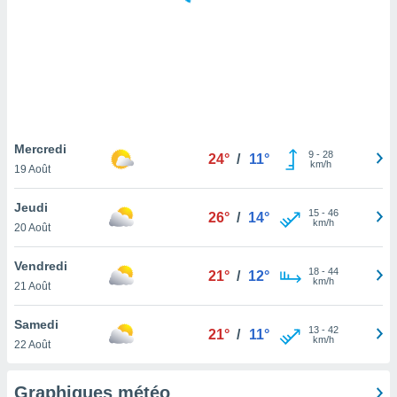
logies
e
s
tez pas
ation de
, vous
z à
à notre
Mercredi
9
-
28
24°
/
11°
km/h
19 Août
.com.
 cas,
Jeudi
15
-
46
us
26°
/
14°
km/h
20 Août
ns que
s
Vendredi
18
-
44
21°
/
12°
ires
km/h
21 Août
urer la
on sur le
Samedi
13
-
42
 seront
21°
/
11°
km/h
22 Août
, et que
ies ne
as
Graphiques météo