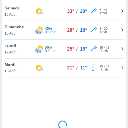
lisé en
Samedi
 de
6
-
41
33°
/
20°
km/h
15 Août
. Vous
rouver
Dimanche
40%
8
-
30
28°
/
18°
ations
0.3 mm
km/h
16 Août
re
que de
Lundi
50%
kies
18
-
41
25°
/
15°
0.2 mm
km/h
17 Août
r votre
ement à
ment en
Mardi
15
-
37
21°
/
11°
sur le
km/h
18 Août
res des
kies
le au
page de
te web.
MENT,
 les