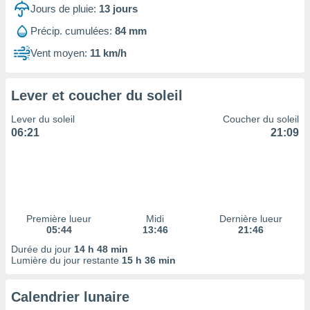
ires
Jours de pluie:
13
jours
ons le
ent des
Précip. cumulées:
84 mm
es
Vent moyen:
11 km/h
 :
et/ou
 à des
Lever et coucher du soleil
ions sur
eil,
Lever du soleil
Coucher du soleil
des
06:21
21:09
limitées
nner la
, créer
ils pour
ité
lisée,
Première lueur
Midi
Dernière lueur
05:44
13:46
21:46
des
our
Durée du jour
14 h 48 min
nner des
Lumière du jour restante
15 h 36 min
és
lisées,
Calendrier lunaire
s profils
enus