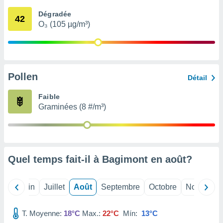
nées
Dégradée
lles sur
42
O₃ (105 µg/m³)
d'un
égitime,
vous
vous
 Pour ce
ous
Pollen
Détail
etirer
Faible
ement
Graminées (8 #/m³)
 opposer
ement
nées à
ment en
 sur «
res
» ou
Quel temps fait-il à Bagimont en
août
?
e
que de
kies
Mai
Juin
Juillet
Août
Septembre
Octobre
Novembre
ite web.
T. Moyenne:
18°C
Max.:
22°C
Mín:
13°C
t nos