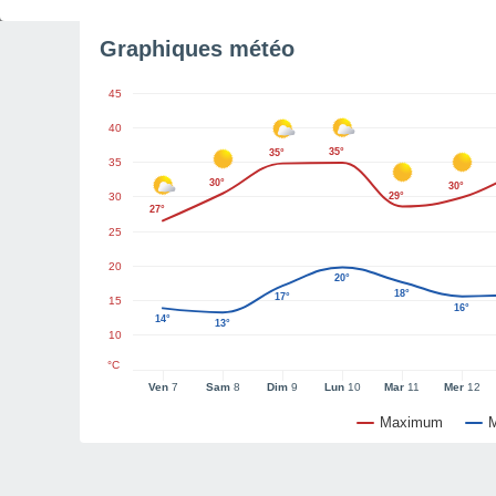
Graphiques météo
45
40
35°
35°
35
30°
30°
30
29°
27°
25
20
20°
18°
17°
15
16°
14°
13°
10
°C
Ven
7
Sam
8
Dim
9
Lun
10
Mar
11
Mer
12
Maximum