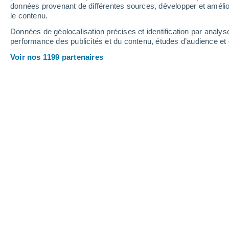
données provenant de différentes sources, développer et amélior
le contenu.
30°
/
13°
35°
/
17°
27°
/
14°
Données de géolocalisation précises et identification par analys
performance des publicités et du contenu, études d’audience e
10
-
28
km/h
16
-
37
km/h
18
15
-
31
km/h
Voir nos 1199 partenaires
Météo Bad Münster Am Stein-Ebernbu
Éclaircies
25°
13:00
T. ressentie
25°
Éclaircies
26°
14:00
T. ressentie
26°
Éclaircies
26°
15:00
T. ressentie
26°
Éclaircies
26°
16:00
T. ressentie
26°