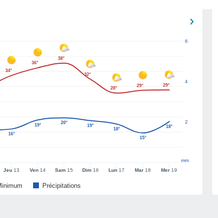
6
38°
36°
34°
32°
4
29°
29°
28°
2
20°
19°
19°
18°
18°
16°
15°
mm
Jeu
13
Ven
14
Sam
15
Dim
16
Lun
17
Mar
18
Mer
19
Minimum
Précipitations