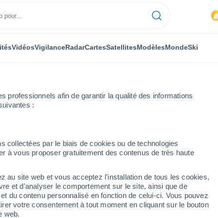
ités
Vidéos
Vigilance
Radar
Cartes
Satellites
Modèles
Monde
Ski
professionnels afin de garantir la qualité des informations
suivantes :
ster Am Stein-Ebernburg
s collectées par le biais de cookies ou de technologies
nuer à vous proposer gratuitement des contenus de très haute
 Stein-Ebernburg
z au site web et vous acceptez l'installation de tous les cookies,
...
vre et d'analyser le comportement sur le site, ainsi que de
é et du contenu personnalisé en fonction de celui-ci. Vous pouvez
Heure par heure
tirer votre consentement à tout moment en cliquant sur le bouton
Intervalles nuageux dans les
te web.
prochaines heures