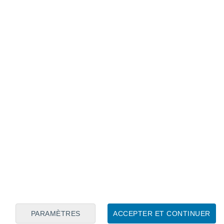
Calendrier lunaire
Lun
Mar
Mer
Jeu
Ven
Sam
Dim
7
8
9
10
11
12
13
14
15
16
17
18
19
20
PARAMÈTRES
ACCEPTER ET CONTINUER