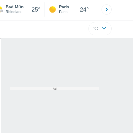
Bad Münster Am Stein-Ebernburg
Paris
Montpelli
25°
24°
Rhineland-Palatinate
Paris
Hérault
°C