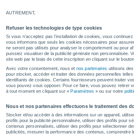
25°
AUTREMENT,
UV
6 Élev
Refuser les technologies de type cookies
Sensation de 25°
FPS
15-25
Si vous n'acceptez pas l'installation de cookies, vous continu
vous informons que seuls les cookies nécessaires pour assurer la
ne seront pas utilisés pour analyser le comportement ou pour af
puissiez visualiser de la publicité générale non personnalisée. V
Flash info
site web par le biais de cette inscription en cliquant sur le bouto
Une nouvelle canicule attendue la semaine
prochaine en France !
Avec votre consentement, nous et
nos partenaires
utilisons des
pour stocker, accéder et traiter des données personnelles telles 
Météo 1 - 7 jours
Heure par heure
Actualité
Carte
identifiants de cookies. Certains fournisseurs peuvent traiter vo
vous pouvez vous opposer. Pour ce faire, vous pouvez retirer
à tout moment en cliquant sur «
Paramètres
» ou sur notre
poli
Demain
Dimanche
Aujourd´hui
Nous et nos partenaires effectuons le traitement des d
8 Août
9 Août
7 Août
Stocker et/ou accéder à des informations sur un appareil, utilise
profils pour la publicité personnalisée, utiliser des profils pour 
contenus personnalisés, utiliser des profils pour sélectionner
publicités, mesurer la performance des contenus, comprendre le