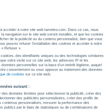
é
ez à accéder à notre site web tameteo.com. Dans ce cas, nous
 navigation sur le site web seront installés, et que les cookies
ficher de la publicité ou du contenu personnalisé, bien que vous
ous pouvez refuser l'installation des cookies et accéder à notre
n « Refuser ».
 cookies, des identifiants uniques ou des technologies similaires
que votre visite sur ce site web, les adresses IP et les
 de couverture nuageuse
Radar de pluie
Satellites
Modèles
s données personnelles sur la base d'un intérêt légitime, auquel
 votre consentement ou vous opposer au traitement des données
tique de cookies
sur ce site web.
Lundi
Mardi
Mercredi
Jeudi
onnées suivant :
10 Août
11 Août
12 Août
13 Août
r des données limitées pour sélectionner la publicité, créer des
sélectionner des publicités personnalisées, créer des profils de
 des contenus personnalisés, mesurer la performance des
s publics par le biais de statistiques ou de combinaisons de