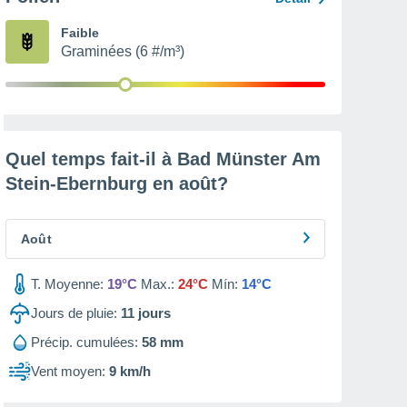
Faible
Graminées (6 #/m³)
Quel temps fait-il à Bad Münster Am
Stein-Ebernburg en
août
?
Août
T. Moyenne:
19°C
Max.:
24°C
Mín:
14°C
Jours de pluie:
11
jours
Précip. cumulées:
58 mm
Vent moyen:
9 km/h