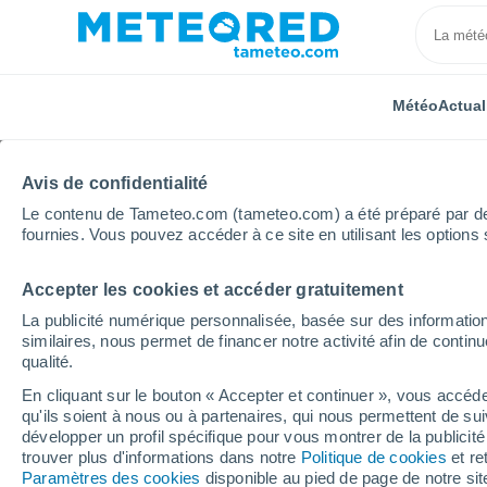
Météo
Actual
Avis de confidentialité
Le contenu de Tameteo.com (tameteo.com) a été préparé par des 
fournies. Vous pouvez accéder à ce site en utilisant les options 
Accepter les cookies et accéder gratuitement
Accueil
Allemagne
Rhénanie-Palatinat
Bad Mün
La publicité numérique personnalisée, basée sur des information
similaires, nous permet de financer notre activité afin de conti
Météo Bad Münster Am
qualité.
En cliquant sur le bouton « Accepter et continuer », vous accéde
12:49
Vendredi
qu'ils soient à nous ou à partenaires, qui nous permettent de sui
développer un profil spécifique pour vous montrer de la publicit
trouver plus d'informations dans notre
Politique de cookies
et re
Éclaircies
Paramètres des cookies
disponible au pied de page de notre si