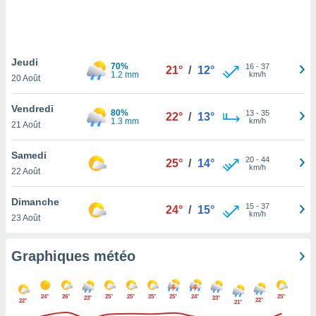
logies
e
s
Jeudi
tez pas
70%
16
-
37
21°
/
12°
1.2 mm
km/h
ation de
20 Août
, vous
z à
Vendredi
80%
13
-
35
22°
/
13°
à notre
1.3 mm
km/h
21 Août
.com.
Samedi
 cas,
20
-
44
25°
/
14°
km/h
us
22 Août
ns que
s
Dimanche
15
-
37
24°
/
15°
km/h
23 Août
ires
urer la
on sur le
Graphiques météo
 seront
, et que
ies ne
24°
26°
25°
25°
25°
25°
24°
25°
23°
23°
22°
22°
21°
as