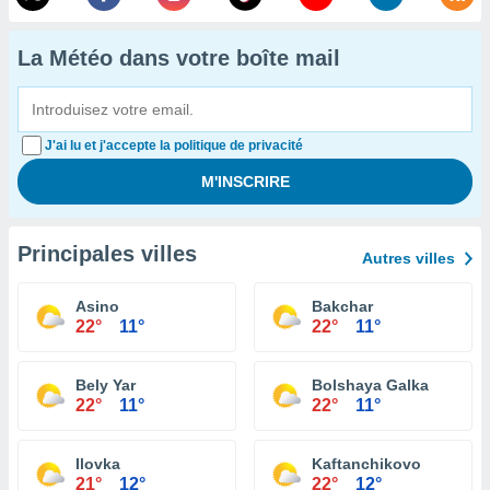
La Météo dans votre boîte mail
J'ai lu et j'accepte la politique de privacité
Principales villes
Autres villes
Asino
Bakchar
22°
11°
22°
11°
Bely Yar
Bolshaya Galka
22°
11°
22°
11°
Ilovka
Kaftanchikovo
21°
12°
22°
12°