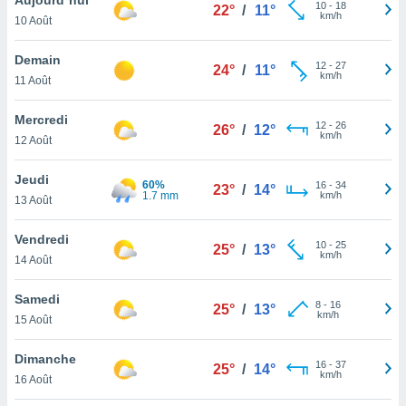
n «
10
-
18
22°
/
11°
km/h
10 Août
 et
r »,
cédez au
Demain
12
-
27
24°
/
11°
 et vous
km/h
11 Août
z
ation de
Mercredi
12
-
26
26°
/
12°
km/h
12 Août
qu'ils
 nous ou
aires,
Jeudi
60%
16
-
34
23°
/
14°
1.7 mm
km/h
13 Août
nt de
t
Vendredi
10
-
25
er le
25°
/
13°
km/h
14 Août
ement
te, ainsi
Samedi
8
-
16
25°
/
13°
km/h
per un
15 Août
écifique
us
Dimanche
16
-
37
de la
25°
/
14°
km/h
16 Août
 et du