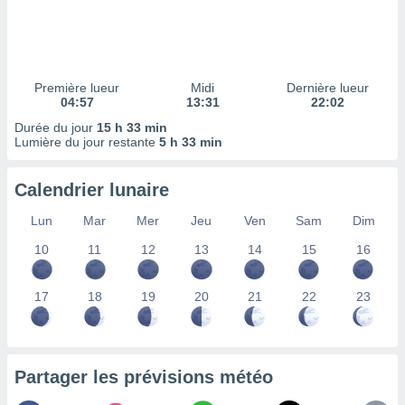
ires
ons le
ent des
es
 :
Première lueur
Midi
Dernière lueur
et/ou
04:57
13:31
22:02
 à des
Durée du jour
15 h 33 min
ions sur
Lumière du jour restante
5 h 33 min
eil,
des
limitées
Calendrier lunaire
nner la
Lun
Mar
Mer
Jeu
Ven
Sam
Dim
, créer
ils pour
10
11
12
13
14
15
16
ité
lisée,
17
18
19
20
21
22
23
des
our
nner des
és
lisées,
Partager les prévisions météo
s profils
enus