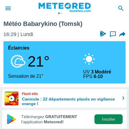
Météo Babarykino (Tomsk)
e
ntialité
16:29
Lundi
...
enu de
o.com
Éclaircies
o.com) a
21°
aré par
onnels
UV
3 Modéré
arantir
Sensation de 21°
FPS
6-10
té des
ions
. Vous
Flash info
accéder
Canicule : 22 départements placés en vigilance
e en
orange !
 les
Téléchargez
GRATUITEMENT
s :
Installer
l’application
Meteored!
r les