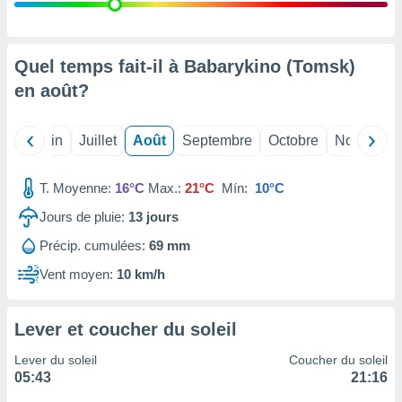
nées
lles sur
d'un
égitime,
Quel temps fait-il à Babarykino (Tomsk)
vous
en
août
?
vous
 Pour ce
ous
Mai
Juin
Juillet
Août
Septembre
Octobre
Novembre
etirer
ement
T. Moyenne:
16°C
Max.:
21°C
Mín:
10°C
 opposer
ement
Jours de pluie:
13
jours
nées à
Précip. cumulées:
69 mm
ment en
 sur «
Vent moyen:
10 km/h
res
» ou
e
que de
Lever et coucher du soleil
kies
ite web.
Lever du soleil
Coucher du soleil
05:43
21:16
t nos