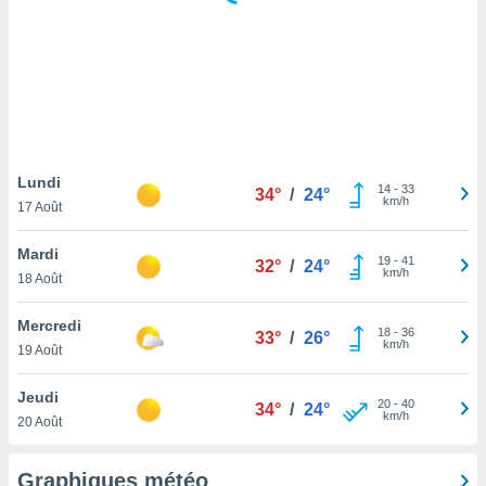
logies
e
s
tez pas
ation de
, vous
z à
à notre
Lundi
14
-
33
34°
/
24°
km/h
17 Août
.com.
 cas,
Mardi
19
-
41
us
32°
/
24°
km/h
18 Août
ns que
s
Mercredi
18
-
36
33°
/
26°
ires
km/h
19 Août
urer la
on sur le
Jeudi
20
-
40
 seront
34°
/
24°
km/h
20 Août
, et que
ies ne
as
Graphiques météo