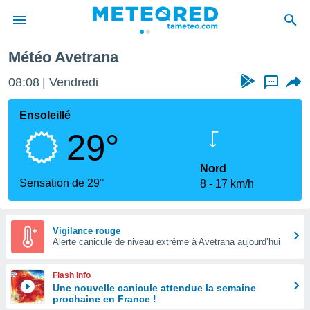
Météo Avetrana
e
ntialité
08:08
Vendredi
...
enu de
o.com
Ensoleillé
o.com) a
29°
aré par
onnels
Nord
arantir
Sensation de 29°
8
17 km/h
té des
ions
. Vous
accéder
Vigilance rouge
e en
Alerte canicule de niveau extrême à Avetrana aujourd’hui
 les
Flash info
s :
Une nouvelle canicule attendue la semaine
prochaine en France !
r les