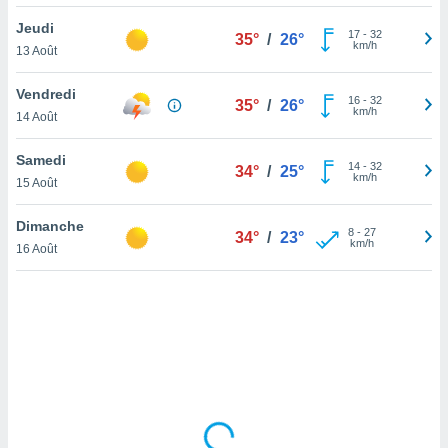
lisé en
Jeudi
 de
17
-
32
35°
/
26°
km/h
13 Août
. Vous
rouver
Vendredi
16
-
32
35°
/
26°
ations
km/h
14 Août
re
que de
Samedi
kies
14
-
32
34°
/
25°
km/h
15 Août
r votre
ement à
ment en
Dimanche
8
-
27
34°
/
23°
sur le
km/h
16 Août
res des
kies
le au
page de
te web.
MENT,
 les