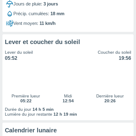
ires
Jours de pluie:
3
jours
ons le
ent des
Précip. cumulées:
18 mm
es
Vent moyen:
11 km/h
 :
et/ou
 à des
Lever et coucher du soleil
ions sur
eil,
Lever du soleil
Coucher du soleil
des
05:52
19:56
limitées
nner la
, créer
ils pour
ité
lisée,
Première lueur
Midi
Dernière lueur
05:22
12:54
20:26
des
our
Durée du jour
14 h 5 min
nner des
Lumière du jour restante
12 h 19 min
és
lisées,
Calendrier lunaire
s profils
enus