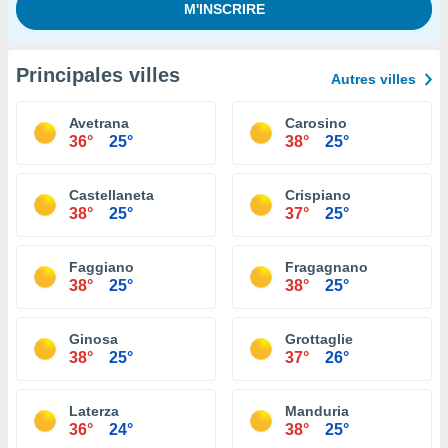
Principales villes
Autres villes
Avetrana
Carosino
36°
25°
38°
25°
Castellaneta
Crispiano
38°
25°
37°
25°
Faggiano
Fragagnano
38°
25°
38°
25°
Ginosa
Grottaglie
38°
25°
37°
26°
Laterza
Manduria
36°
24°
38°
25°