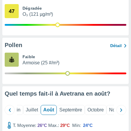
nées
Dégradée
lles sur
47
O₃ (121 µg/m³)
d'un
égitime,
vous
vous
 Pour ce
ous
Pollen
Détail
etirer
Faible
ement
Armoise (25 #/m³)
 opposer
ement
nées à
ment en
 sur «
res
» ou
Quel temps fait-il à Avetrana en
août
?
e
que de
kies
Mai
Juin
Juillet
Août
Septembre
Octobre
Novembre
ite web.
T. Moyenne:
26°C
Max.:
29°C
Mín:
24°C
t nos