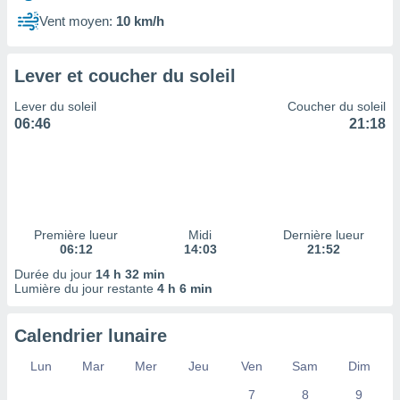
ires
ons le
Vent moyen:
10 km/h
ent des
es
 :
Lever et coucher du soleil
et/ou
Lever du soleil
Coucher du soleil
 à des
06:46
21:18
ions sur
eil,
des
limitées
nner la
, créer
Première lueur
Midi
Dernière lueur
ils pour
06:12
14:03
21:52
ité
Durée du jour
14 h 32 min
lisée,
Lumière du jour restante
4 h 6 min
des
our
nner des
Calendrier lunaire
és
lisées,
Lun
Mar
Mer
Jeu
Ven
Sam
Dim
s profils
7
8
9
enus