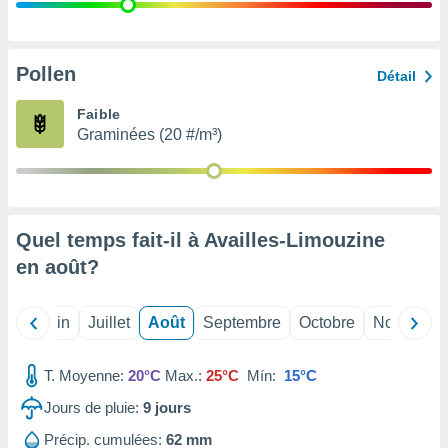
nées
lles sur
d'un
égitime,
Pollen
Détail
vous
vous
Faible
 Pour ce
Graminées (20 #/m³)
ous
etirer
ement
 opposer
Quel temps fait-il à Availles-Limouzine
ement
nées à
en
août
?
ment en
 sur «
res
» ou
Mai
Juin
Juillet
Août
Septembre
Octobre
Novembre
e
que de
kies
T. Moyenne:
20°C
Max.:
25°C
Mín:
15°C
ite web.
Jours de pluie:
9
jours
t nos
Précip. cumulées:
62 mm