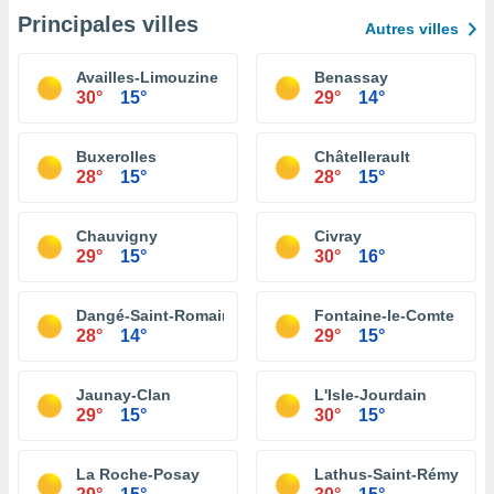
Principales villes
Autres villes
Availles-Limouzine
Benassay
30°
15°
29°
14°
Buxerolles
Châtellerault
28°
15°
28°
15°
Chauvigny
Civray
29°
15°
30°
16°
Dangé-Saint-Romain
Fontaine-le-Comte
28°
14°
29°
15°
Jaunay-Clan
L'Isle-Jourdain
29°
15°
30°
15°
La Roche-Posay
Lathus-Saint-Rémy