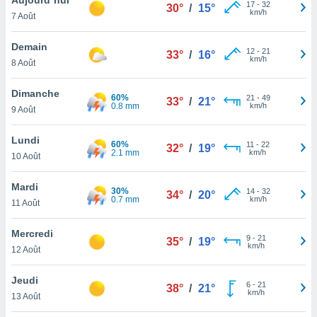
n «
17
-
32
30°
/
15°
km/h
7 Août
 et
r »,
cédez au
Demain
12
-
21
33°
/
16°
 et vous
km/h
8 Août
z
ation de
Dimanche
60%
21
-
49
33°
/
21°
0.8 mm
km/h
9 Août
qu'ils
 nous ou
aires,
Lundi
60%
11
-
22
32°
/
19°
2.1 mm
km/h
10 Août
nt de
t
Mardi
30%
14
-
32
er le
34°
/
20°
0.7 mm
km/h
11 Août
ement
te, ainsi
Mercredi
9
-
21
35°
/
19°
km/h
per un
12 Août
écifique
us
Jeudi
6
-
21
de la
38°
/
21°
km/h
13 Août
 et du