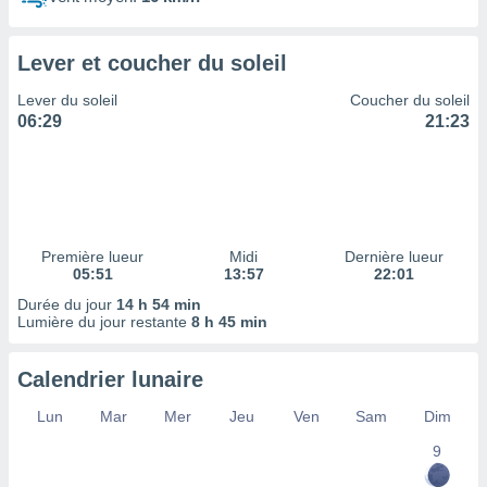
ires
ons le
ent des
Lever et coucher du soleil
es
 :
Lever du soleil
Coucher du soleil
et/ou
06:29
21:23
 à des
ions sur
eil,
des
limitées
Première lueur
Midi
Dernière lueur
nner la
05:51
13:57
22:01
, créer
ils pour
Durée du jour
14 h 54 min
ité
Lumière du jour restante
8 h 45 min
lisée,
des
Calendrier lunaire
our
nner des
Lun
Mar
Mer
Jeu
Ven
Sam
Dim
és
lisées,
9
s profils
enus