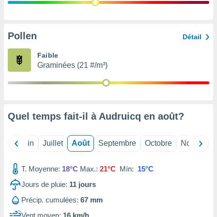
nées
lles sur
d'un
égitime,
Pollen
Détail
vous
vous
Faible
 Pour ce
Graminées (21 #/m³)
ous
etirer
ement
 opposer
Quel temps fait-il à Audruicq en
août
?
ement
nées à
ment en
Mai
Juin
Juillet
Août
Septembre
Octobre
Novembre
 sur «
res
» ou
e
T. Moyenne:
18°C
Max.:
21°C
Mín:
15°C
que de
kies
Jours de pluie:
11
jours
ite web.
Précip. cumulées:
67 mm
t nos
Vent moyen:
16 km/h