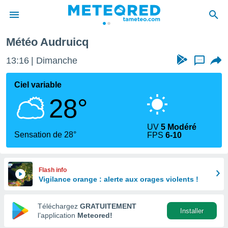
Météo Audruicq
e
ntialité
13:16
Dimanche
...
enu de
o.com
Ciel variable
o.com) a
28°
aré par
onnels
UV
5 Modéré
arantir
Sensation de 28°
FPS
6-10
té des
ions
. Vous
accéder
Flash info
e en
Vigilance orange : alerte aux orages violents !
 les
Téléchargez
GRATUITEMENT
s :
Installer
l’application
Meteored!
r les