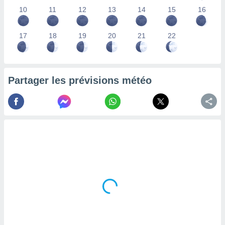
lisés,
10
11
12
13
14
15
16
des
our
17
18
19
20
21
22
nner des
s
lisés,
la
ance des
Partager les prévisions météo
s,
la
ance des
s,
dre les
par le
ques ou
inaisons
ées
nt de
tes
,
er et
r les