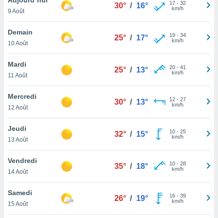
n «
17
-
32
30°
/
16°
km/h
9 Août
 et
r »,
cédez au
Demain
19
-
34
25°
/
17°
 et vous
km/h
10 Août
z
ation de
Mardi
20
-
41
25°
/
13°
km/h
11 Août
qu'ils
 nous ou
aires,
Mercredi
12
-
27
30°
/
13°
km/h
12 Août
nt de
t
Jeudi
10
-
25
er le
32°
/
15°
km/h
13 Août
ement
te, ainsi
Vendredi
10
-
28
35°
/
18°
km/h
per un
14 Août
écifique
us
Samedi
16
-
39
de la
26°
/
19°
km/h
15 Août
 et du