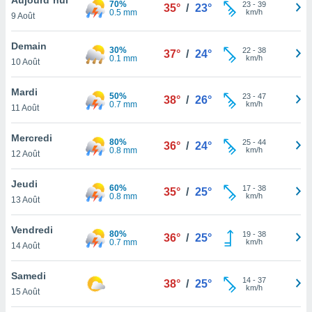
70%
n «
23
-
39
35°
/
23°
0.5 mm
km/h
9 Août
 et
r »,
cédez au
Demain
30%
22
-
38
37°
/
24°
 et vous
0.1 mm
km/h
10 Août
z
ation de
Mardi
50%
23
-
47
38°
/
26°
0.7 mm
km/h
11 Août
qu'ils
 nous ou
aires,
Mercredi
80%
25
-
44
36°
/
24°
0.8 mm
km/h
12 Août
nt de
t
Jeudi
60%
17
-
38
er le
35°
/
25°
0.8 mm
km/h
13 Août
ement
te, ainsi
Vendredi
80%
19
-
38
36°
/
25°
0.7 mm
km/h
per un
14 Août
écifique
us
Samedi
14
-
37
de la
38°
/
25°
km/h
15 Août
 et du