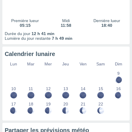
ires
ons le
ent des
es
Première lueur
Midi
Dernière lueur
 :
05:15
11:58
18:40
et/ou
Durée du jour
12 h 41 min
 à des
Lumière du jour restante
7 h 49 min
ions sur
eil,
Calendrier lunaire
des
limitées
Lun
Mar
Mer
Jeu
Ven
Sam
Dim
nner la
9
, créer
ils pour
ité
10
11
12
13
14
15
16
lisée,
des
our
17
18
19
20
21
22
nner des
és
lisées,
s profils
Partager les prévisions météo
enus