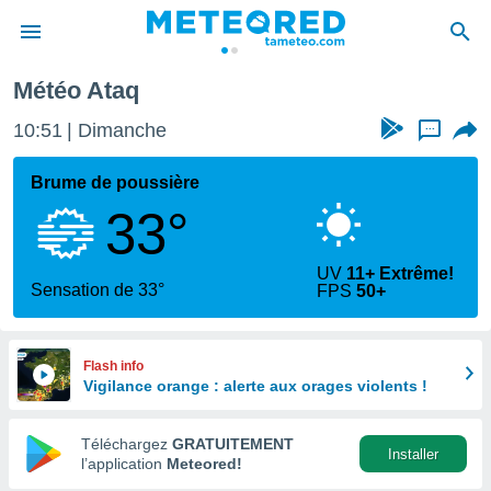
Météo Ataq
e
ntialité
10:51
Dimanche
...
enu de
o.com
Brume de poussière
o.com) a
33°
aré par
onnels
UV
11+ Extrême!
arantir
Sensation de 33°
FPS
50+
té des
ions
. Vous
accéder
Flash info
e en
Vigilance orange : alerte aux orages violents !
 les
Téléchargez
GRATUITEMENT
s :
Installer
l’application
Meteored!
r les