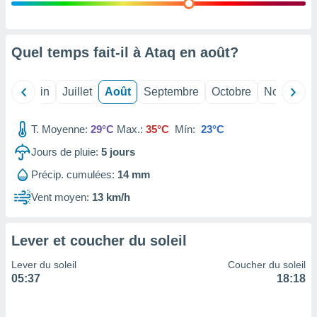
nées
lles sur
d'un
égitime,
Quel temps fait-il à Ataq en
août
?
vous
vous
 Pour ce
Mai
Juin
Juillet
Août
Septembre
Octobre
Novembre
ous
etirer
T. Moyenne:
29°C
Max.:
35°C
Mín:
23°C
ement
Jours de pluie:
5
jours
 opposer
ement
Précip. cumulées:
14 mm
nées à
ment en
Vent moyen:
13 km/h
 sur «
res
» ou
e
Lever et coucher du soleil
que de
kies
Lever du soleil
Coucher du soleil
ite web.
05:37
18:18
t nos