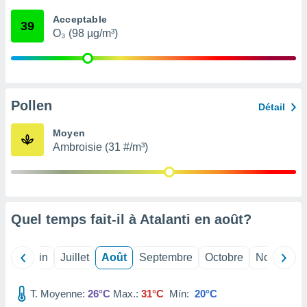
nées
Acceptable
lles sur
39
O₃ (98 µg/m³)
d'un
égitime,
vous
vous
 Pour ce
ous
Pollen
Détail
etirer
Moyen
ement
Ambroisie (31 #/m³)
 opposer
ement
nées à
ment en
 sur «
res
» ou
Quel temps fait-il à Atalanti en
août
?
e
que de
kies
Mai
Juin
Juillet
Août
Septembre
Octobre
Novembre
ite web.
T. Moyenne:
26°C
Max.:
31°C
Mín:
20°C
t nos