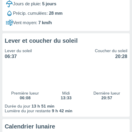
ires
Jours de pluie:
5
jours
ons le
ent des
Précip. cumulées:
28 mm
es
Vent moyen:
7 km/h
 :
et/ou
 à des
Lever et coucher du soleil
ions sur
eil,
Lever du soleil
Coucher du soleil
des
06:37
20:28
limitées
nner la
, créer
ils pour
ité
lisée,
Première lueur
Midi
Dernière lueur
06:08
13:33
20:57
des
our
Durée du jour
13 h 51 min
nner des
Lumière du jour restante
9 h 42 min
és
lisées,
Calendrier lunaire
s profils
enus