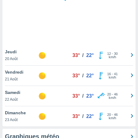
logies
e
s
tez pas
ation de
, vous
z à
à notre
Jeudi
12
-
30
33°
/
22°
km/h
20 Août
.com.
 cas,
Vendredi
16
-
41
us
33°
/
22°
km/h
21 Août
ns que
s
Samedi
20
-
46
33°
/
23°
ires
km/h
22 Août
urer la
on sur le
Dimanche
20
-
46
 seront
33°
/
22°
km/h
23 Août
, et que
ies ne
as
Graphiques météo