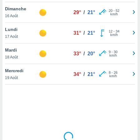
lisé en
Dimanche
 de
20
-
52
29°
/
21°
km/h
16 Août
. Vous
rouver
Lundi
12
-
34
31°
/
21°
ations
km/h
17 Août
re
que de
Mardi
kies
9
-
30
33°
/
20°
km/h
18 Août
r votre
ement à
ment en
Mercredi
8
-
26
34°
/
21°
sur le
km/h
19 Août
res des
kies
le au
page de
te web.
MENT,
 les