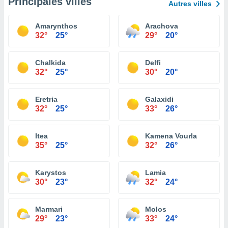
Principales villes
Autres villes
Amarynthos
Arachova
32°
25°
29°
20°
Chalkida
Delfi
32°
25°
30°
20°
Eretria
Galaxidi
32°
25°
33°
26°
Itea
Kamena Vourla
35°
25°
32°
26°
Karystos
Lamia
30°
23°
32°
24°
Marmari
Molos
29°
23°
33°
24°