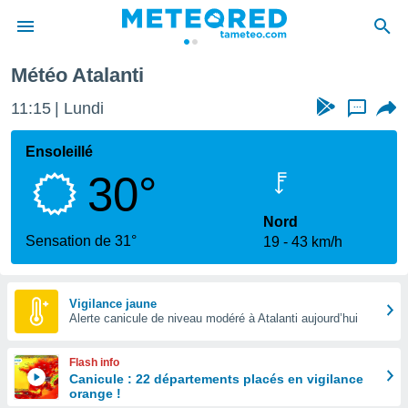
Météo Atalanti
e
ntialité
11:15
Lundi
...
enu de
o.com
Ensoleillé
o.com) a
30°
aré par
onnels
Nord
arantir
Sensation de 31°
19
43 km/h
té des
ions
. Vous
accéder
Vigilance jaune
e en
Alerte canicule de niveau modéré à Atalanti aujourd’hui
 les
Flash info
s :
Canicule : 22 départements placés en vigilance
orange !
r les