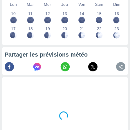
Lun
Mar
Mer
Jeu
Ven
Sam
Dim
lisés,
des
10
11
12
13
14
15
16
our
nner des
s
17
18
19
20
21
22
23
lisés,
la
ance des
s,
Partager les prévisions météo
la
ance des
s,
dre les
par le
ques ou
inaisons
ées
nt de
tes
,
er et
r les