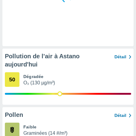
tre
ement,
enaires
s des
 des
nts
 ou des
gies
Pollution de l'air à Astano
Détail
es pour
aujourd'hui
 accéder
r des
Dégradée
50
lles
O₃ (130 µg/m³)
ue votre
r ce site
 IP et
ifiants
Pollen
Détail
es.
Faible
eurs
Graminées (14 #/m³)
traiter