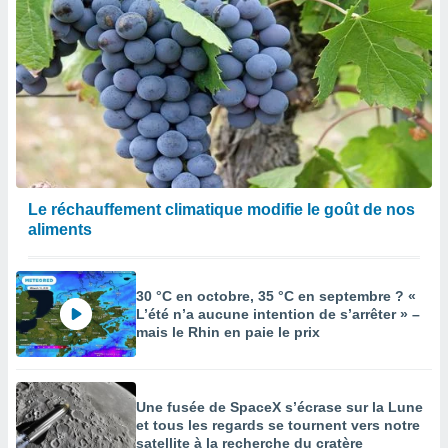
Le réchauffement climatique modifie le goût de nos
aliments
30 °C en octobre, 35 °C en septembre ? «
L’été n’a aucune intention de s’arrêter » –
mais le Rhin en paie le prix
Une fusée de SpaceX s’écrase sur la Lune
et tous les regards se tournent vers notre
satellite à la recherche du cratère