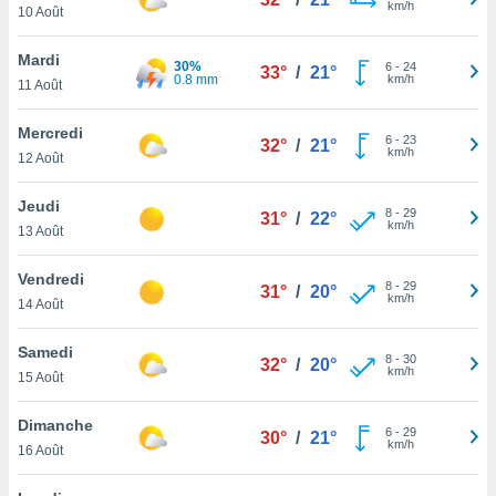
km/h
n «
10 Août
 et
r »,
Mardi
30%
6
-
24
cédez au
33°
/
21°
0.8 mm
km/h
11 Août
 et vous
z
Mercredi
ation de
6
-
23
32°
/
21°
km/h
12 Août
qu'ils
 nous ou
Jeudi
8
-
29
31°
/
22°
aires,
km/h
13 Août
nt de
Vendredi
t
8
-
29
31°
/
20°
km/h
er le
14 Août
ement
te, ainsi
Samedi
8
-
30
32°
/
20°
km/h
15 Août
per un
écifique
Dimanche
us
6
-
29
30°
/
21°
km/h
de la
16 Août
 et du