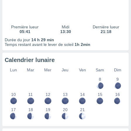
ires
ons le
ent des
es
 :
Première lueur
Midi
Dernière lueur
et/ou
05:41
13:30
21:18
 à des
Durée du jour
14 h 29 min
ions sur
Temps restant avant le lever de soleil
1h 2min
eil,
des
limitées
Calendrier lunaire
nner la
Lun
Mar
Mer
Jeu
Ven
Sam
Dim
, créer
8
9
ils pour
ité
lisée,
10
11
12
13
14
15
16
des
our
nner des
17
18
19
20
21
és
lisées,
s profils
enus