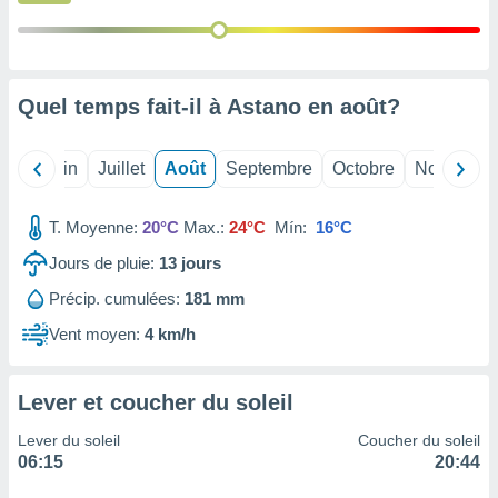
nées
lles sur
d'un
égitime,
vous
Quel temps fait-il à Astano en
août
?
vous
 Pour ce
ous
Mai
Juin
Juillet
Août
Septembre
Octobre
Novembre
etirer
ement
T. Moyenne:
20°C
Max.:
24°C
Mín:
16°C
 opposer
Jours de pluie:
13
jours
ement
nées à
Précip. cumulées:
181 mm
ment en
 sur «
Vent moyen:
4 km/h
res
» ou
e
que de
Lever et coucher du soleil
kies
ite web.
Lever du soleil
Coucher du soleil
06:15
20:44
t nos