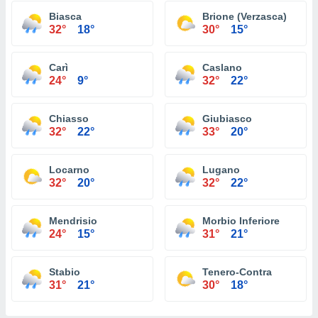
Biasca
Brione (Verzasca)
32°
18°
30°
15°
Carì
Caslano
24°
9°
32°
22°
Chiasso
Giubiasco
32°
22°
33°
20°
Locarno
Lugano
32°
20°
32°
22°
Mendrisio
Morbio Inferiore
24°
15°
31°
21°
Stabio
Tenero-Contra
31°
21°
30°
18°