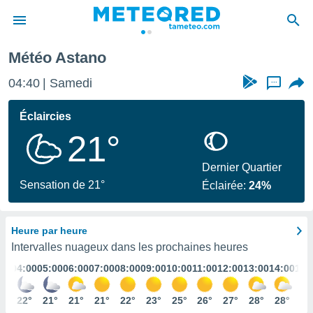
Météo Astano
e
ntialité
04:40
Samedi
...
enu de
o.com
Éclaircies
o.com) a
21°
aré par
onnels
Dernier Quartier
arantir
Sensation de 21°
Éclairée:
24%
té des
ions
. Vous
Heure par heure
accéder
e en
Intervalles nuageux dans les prochaines heures
 les
:00
04:00
05:00
06:00
07:00
08:00
09:00
10:00
11:00
12:00
13:00
14:00
15:
s :
2°
22°
21°
21°
21°
22°
23°
25°
26°
27°
28°
28°
29
r les