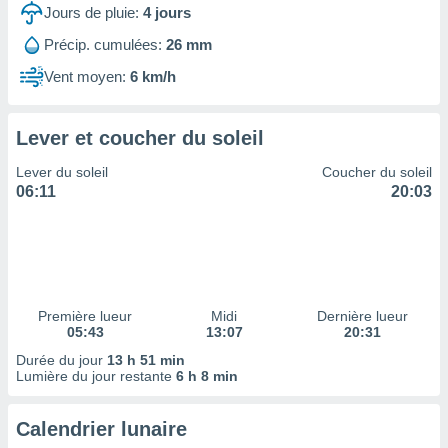
ires
Jours de pluie:
4
jours
ons le
ent des
Précip. cumulées:
26 mm
es
Vent moyen:
6 km/h
 :
et/ou
 à des
Lever et coucher du soleil
ions sur
eil,
Lever du soleil
Coucher du soleil
des
06:11
20:03
limitées
nner la
, créer
ils pour
ité
lisée,
Première lueur
Midi
Dernière lueur
05:43
13:07
20:31
des
our
Durée du jour
13 h 51 min
nner des
Lumière du jour restante
6 h 8 min
és
lisées,
Calendrier lunaire
s profils
enus