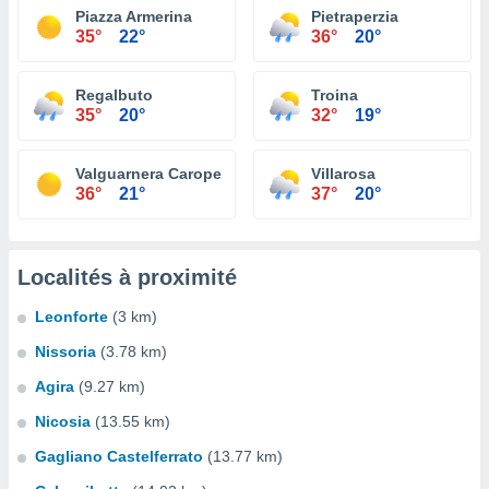
Piazza Armerina
Pietraperzia
35°
22°
36°
20°
Regalbuto
Troina
35°
20°
32°
19°
Valguarnera Caropepe
Villarosa
36°
21°
37°
20°
Localités à proximité
Leonforte
(3 km)
Nissoria
(3.78 km)
Agira
(9.27 km)
Nicosia
(13.55 km)
Gagliano Castelferrato
(13.77 km)