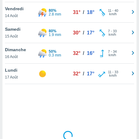
lisé en
Vendredi
 de
80%
11
-
40
31°
/
18°
2.8 mm
km/h
14 Août
. Vous
rouver
Samedi
80%
7
-
33
30°
/
17°
ations
1.9 mm
km/h
15 Août
re
que de
Dimanche
50%
kies
7
-
34
32°
/
16°
0.3 mm
km/h
16 Août
r votre
ement à
ment en
Lundi
11
-
33
32°
/
17°
sur le
km/h
17 Août
res des
kies
le au
page de
te web.
MENT,
 les