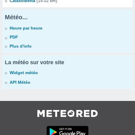
Calascibetta
(14.02 km)
Météo...
Heure par heure
PDF
Plus d'info
La météo sur votre site
Widget météo
API Météo