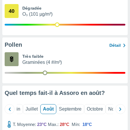
nées
Dégradée
lles sur
40
O₃ (101 µg/m³)
d'un
égitime,
vous
vous
 Pour ce
ous
Pollen
Détail
etirer
Très faible
ement
Graminées (4 #/m³)
 opposer
ement
nées à
ment en
 sur «
res
» ou
Quel temps fait-il à Assoro en
août
?
e
que de
kies
Mai
Juin
Juillet
Août
Septembre
Octobre
Novembre
ite web.
T. Moyenne:
23°C
Max.:
28°C
Mín:
18°C
t nos