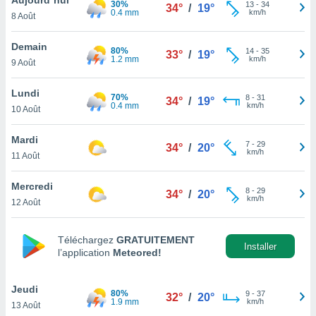
30%
n «
13
-
34
34°
/
19°
0.4 mm
km/h
8 Août
 et
r »,
cédez au
Demain
80%
14
-
35
33°
/
19°
 et vous
1.2 mm
km/h
9 Août
z
ation de
Lundi
70%
8
-
31
34°
/
19°
0.4 mm
km/h
10 Août
qu'ils
 nous ou
aires,
Mardi
7
-
29
34°
/
20°
km/h
11 Août
nt de
t
Mercredi
8
-
29
er le
34°
/
20°
km/h
12 Août
ement
te, ainsi
Téléchargez
GRATUITEMENT
per un
Installer
l’application
Meteored!
écifique
us
de la
Jeudi
80%
9
-
37
32°
/
20°
 et du
1.9 mm
km/h
13 Août