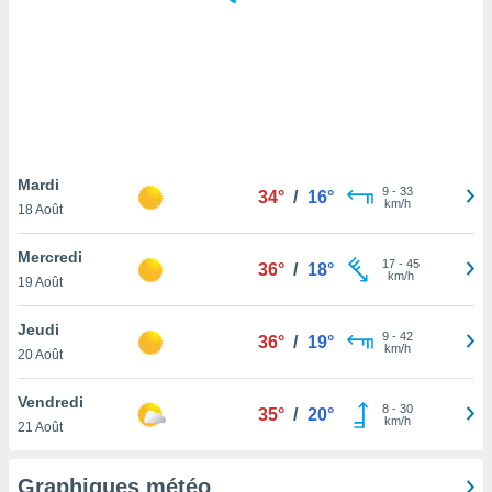
logies
e
s
tez pas
ation de
, vous
z à
à notre
Mardi
9
-
33
34°
/
16°
km/h
18 Août
.com.
 cas,
Mercredi
17
-
45
us
36°
/
18°
km/h
19 Août
ns que
s
Jeudi
9
-
42
36°
/
19°
ires
km/h
20 Août
urer la
on sur le
Vendredi
8
-
30
 seront
35°
/
20°
km/h
21 Août
, et que
ies ne
as
Graphiques météo