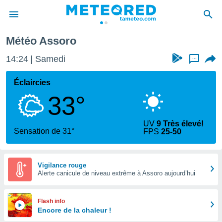
Météo Assoro
e
ntialité
14:24
Samedi
...
enu de
o.com
Éclaircies
o.com) a
33°
aré par
onnels
UV
9 Très élevé!
arantir
Sensation de 31°
FPS
25-50
té des
ions
. Vous
accéder
Vigilance rouge
e en
Alerte canicule de niveau extrême à Assoro aujourd’hui
 les
s :
Flash info
Encore de la chaleur !
r les