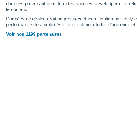
données provenant de différentes sources, développer et amélior
le contenu.
28°
/
17°
28°
/
17°
29°
/
18°
Données de géolocalisation précises et identification par analys
performance des publicités et du contenu, études d’audience e
16
-
36
km/h
18
-
39
km/h
18
19
-
39
km/h
Voir nos 1199 partenaires
Météo Ascope aujourd´hui
, 7 août
Éclaircies
23°
17:00
T. ressentie
24°
Ciel variable
22°
18:00
T. ressentie
22°
Ciel variable
21°
19:00
T. ressentie
21°
Éclaircies
21°
20:00
T. ressentie
21°