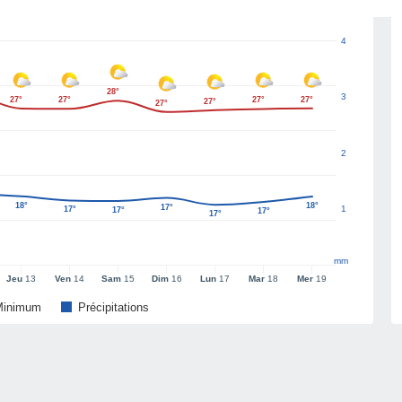
4
28°
3
27°
27°
27°
27°
27°
27°
2
18°
18°
17°
1
17°
17°
17°
17°
mm
Jeu
13
Ven
14
Sam
15
Dim
16
Lun
17
Mar
18
Mer
19
Minimum
Précipitations