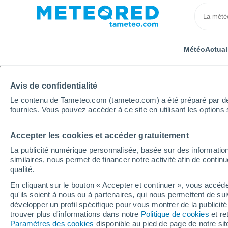
Météo
Actual
Avis de confidentialité
Le contenu de Tameteo.com (tameteo.com) a été préparé par des 
fournies. Vous pouvez accéder à ce site en utilisant les options 
Accepter les cookies et accéder gratuitement
Accueil
Pérou
Département de La Libertad
Asc
La publicité numérique personnalisée, basée sur des information
similaires, nous permet de financer notre activité afin de conti
Météo Ascope
qualité.
En cliquant sur le bouton « Accepter et continuer », vous accéde
23:53
Vendredi
qu'ils soient à nous ou à partenaires, qui nous permettent de sui
développer un profil spécifique pour vous montrer de la publicit
trouver plus d'informations dans notre
Politique de cookies
et re
Éclaircies
Paramètres des cookies
disponible au pied de page de notre si