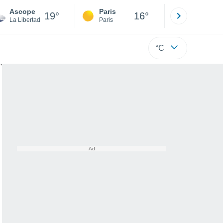
Ascope
Paris
Montpelli
19°
16°
La Libertad
Paris
Hérault
°C