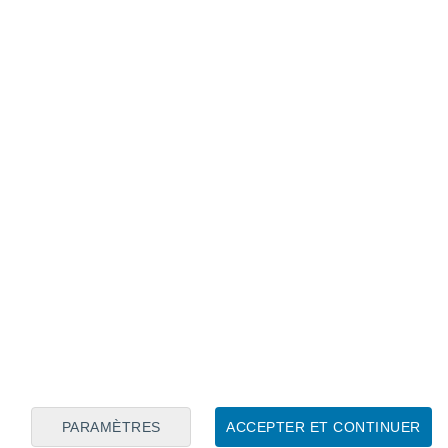
Calendrier lunaire
Lun
Mar
Mer
Jeu
Ven
Sam
Dim
7
8
9
10
11
12
13
14
15
16
17
18
19
20
PARAMÈTRES
ACCEPTER ET CONTINUER