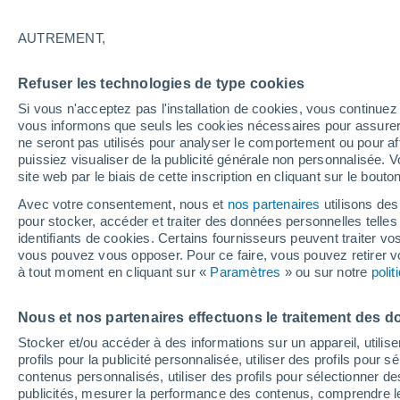
19°
AUTREMENT,
Dernier Qu
Refuser les technologies de type cookies
Éclairée:
3
Sensation de 19°
Si vous n'acceptez pas l'installation de cookies, vous continu
vous informons que seuls les cookies nécessaires pour assurer la
ne seront pas utilisés pour analyser le comportement ou pour af
puissiez visualiser de la publicité générale non personnalisée. V
Astronomie
site web par le biais de cette inscription en cliquant sur le bouto
Alerte spatiale : un satellite privé envoyé à la
rescousse du télescope Swift de la NASA est
Avec votre consentement, nous et
nos partenaires
utilisons des
de contrôle
pour stocker, accéder et traiter des données personnelles telles 
Météo 1 - 7 jours
Heure par heure
Actualité
Carte
identifiants de cookies. Certains fournisseurs peuvent traiter vo
vous pouvez vous opposer. Pour ce faire, vous pouvez retirer
à tout moment en cliquant sur «
Paramètres
» ou sur notre
poli
Demain
Dimanche
Aujourd´hui
Nous et nos partenaires effectuons le traitement des d
8 Août
9 Août
7 Août
Stocker et/ou accéder à des informations sur un appareil, utilise
profils pour la publicité personnalisée, utiliser des profils pour 
contenus personnalisés, utiliser des profils pour sélectionner
publicités, mesurer la performance des contenus, comprendre le