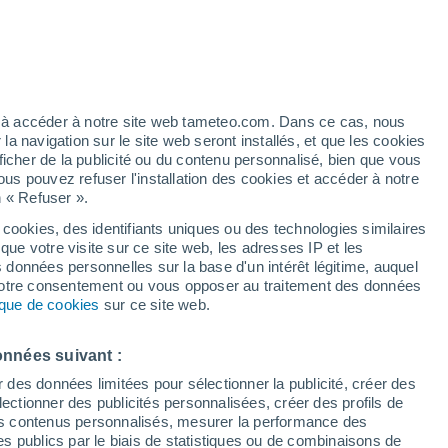
artier
2%
ez à accéder à notre site web tameteo.com. Dans ce cas, nous
 navigation sur le site web seront installés, et que les cookies
ficher de la publicité ou du contenu personnalisé, bien que vous
ous pouvez refuser l'installation des cookies et accéder à notre
n « Refuser ».
 hors
 cookies, des identifiants uniques ou des technologies similaires
que votre visite sur ce site web, les adresses IP et les
 de couverture nuageuse
Radar de pluie
Satellites
Modèles
s données personnelles sur la base d'un intérêt légitime, auquel
 votre consentement ou vous opposer au traitement des données
tique de cookies
sur ce site web.
Lundi
Mardi
Mercredi
Jeudi
onnées suivant :
10 Août
11 Août
12 Août
13 Août
r des données limitées pour sélectionner la publicité, créer des
sélectionner des publicités personnalisées, créer des profils de
 des contenus personnalisés, mesurer la performance des
s publics par le biais de statistiques ou de combinaisons de