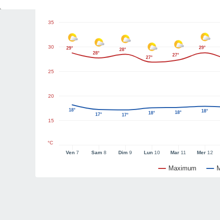
Graphiques météo
35
30
29°
29°
28°
28°
27°
27°
25
20
18°
18°
18°
18°
17°
17°
15
°C
Ven
7
Sam
8
Dim
9
Lun
10
Mar
11
Mer
12
Maximum