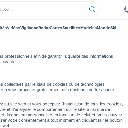
ités
Vidéos
Vigilance
Radar
Cartes
Satellites
Modèles
Monde
Ski
professionnels afin de garantir la qualité des informations
suivantes :
ope
s collectées par le biais de cookies ou de technologies
nuer à vous proposer gratuitement des contenus de très haute
z au site web et vous acceptez l'installation de tous les cookies,
...
vre et d'analyser le comportement sur le site, ainsi que de
é et du contenu personnalisé en fonction de celui-ci. Vous pouvez
Heure par heure
tirer votre consentement à tout moment en cliquant sur le bouton
Intervalles nuageux dans les
te web.
prochaines heures