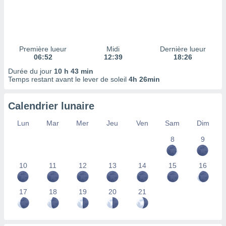
ires
ons le
ent des
es
 :
Première lueur
Midi
Dernière lueur
et/ou
06:52
12:39
18:26
 à des
Durée du jour
10 h 43 min
ions sur
Temps restant avant le lever de soleil
4h 26min
eil,
des
limitées
Calendrier lunaire
nner la
Lun
Mar
Mer
Jeu
Ven
Sam
Dim
, créer
ils pour
8
9
ité
lisée,
10
11
12
13
14
15
16
des
our
nner des
17
18
19
20
21
és
lisées,
s profils
enus