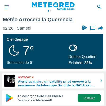
a Querencia
Météo Arrocera la Querencia
e
ntialité
02:26
Samedi
...
enu de
o.com
Ciel dégagé
o.com) a
7°
aré par
onnels
Dernier Quartier
arantir
Sensation de 6°
Éclairée:
22%
té des
ions
. Vous
Astronomie
accéder
Alerte spatiale : un satellite privé envoyé à la
e en
rescousse du télescope Swift de la NASA est
 les
hors de contrôle
Téléchargez
GRATUITEMENT
s :
Installer
l’application
Meteored!
r les