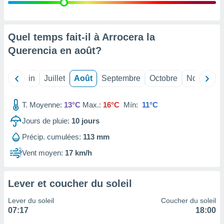
nées
lles sur
d'un
égitime,
Quel temps fait-il à Arrocera la
vous
Querencia en
août
?
vous
 Pour ce
ous
Mai
Juin
Juillet
Août
Septembre
Octobre
Novembre
etirer
ement
T. Moyenne:
13°C
Max.:
16°C
Mín:
11°C
 opposer
ement
Jours de pluie:
10
jours
nées à
Précip. cumulées:
113 mm
ment en
 sur «
Vent moyen:
17 km/h
res
» ou
e
que de
Lever et coucher du soleil
kies
ite web.
Lever du soleil
Coucher du soleil
07:17
18:00
t nos