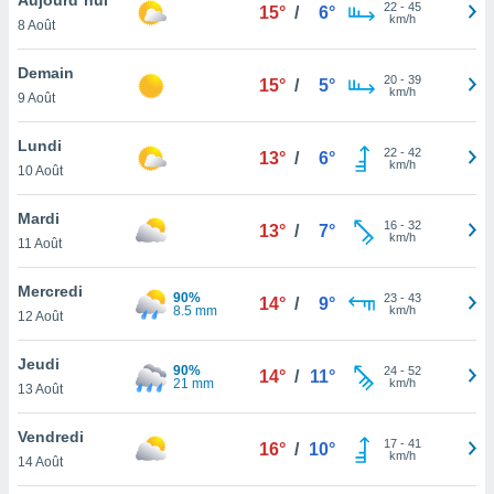
n «
22
-
45
15°
/
6°
km/h
8 Août
 et
r »,
cédez au
Demain
20
-
39
15°
/
5°
 et vous
km/h
9 Août
z
ation de
Lundi
22
-
42
13°
/
6°
km/h
10 Août
qu'ils
 nous ou
aires,
Mardi
16
-
32
13°
/
7°
km/h
11 Août
nt de
t
Mercredi
90%
23
-
43
er le
14°
/
9°
8.5 mm
km/h
12 Août
ement
te, ainsi
Jeudi
90%
24
-
52
14°
/
11°
21 mm
km/h
per un
13 Août
écifique
us
Vendredi
17
-
41
de la
16°
/
10°
km/h
14 Août
 et du