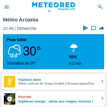
Météo Aroania
e
ntialité
12:46
Dimanche
...
enu de
o.com
Pluie faible
o.com) a
30°
aré par
onnels
50%
arantir
Sensation de 29°
0.2 mm
té des
ions
. Vous
accéder
Vigilance jaune
e en
Alerte canicule de niveau modéré à Aroania aujourd’hui
 les
s :
Flash info
Vigilance orange : alerte aux orages violents !
r les