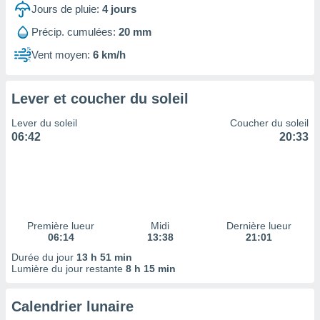
ires
Jours de pluie:
4
jours
ons le
ent des
Précip. cumulées:
20 mm
es
Vent moyen:
6 km/h
 :
et/ou
 à des
Lever et coucher du soleil
ions sur
eil,
Lever du soleil
Coucher du soleil
des
06:42
20:33
limitées
nner la
, créer
ils pour
ité
lisée,
Première lueur
Midi
Dernière lueur
06:14
13:38
21:01
des
our
Durée du jour
13 h 51 min
nner des
Lumière du jour restante
8 h 15 min
és
lisées,
Calendrier lunaire
s profils
enus