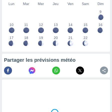
Lun
Mar
Mer
Jeu
Ven
Sam
Dim
lisés,
des
9
our
nner des
s
10
11
12
13
14
15
16
lisés,
la
ance des
17
18
19
20
21
22
s,
la
ance des
s,
Partager les prévisions météo
dre les
par le
ques ou
inaisons
ées
nt de
tes
,
er et
r les