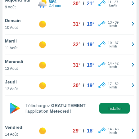
80%
n «
11
-
37
30°
/
21°
2.4 mm
km/h
9 Août
 et
r »,
cédez au
Demain
13
-
39
31°
/
19°
 et vous
km/h
10 Août
z
ation de
Mardi
10
-
37
32°
/
19°
km/h
11 Août
qu'ils
 nous ou
aires,
Mercredi
14
-
42
31°
/
19°
km/h
12 Août
nt de
t
Jeudi
17
-
52
er le
30°
/
19°
km/h
13 Août
ement
te, ainsi
Téléchargez
GRATUITEMENT
per un
Installer
l’application
Meteored!
écifique
us
de la
Vendredi
14
-
46
29°
/
18°
 et du
km/h
14 Août