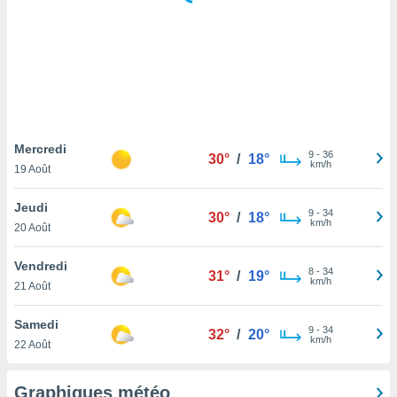
logies
e
s
tez pas
ation de
, vous
z à
à notre
Mercredi
9
-
36
30°
/
18°
km/h
19 Août
.com.
 cas,
Jeudi
9
-
34
us
30°
/
18°
km/h
20 Août
ns que
s
Vendredi
8
-
34
31°
/
19°
ires
km/h
21 Août
urer la
on sur le
Samedi
9
-
34
 seront
32°
/
20°
km/h
22 Août
, et que
ies ne
as
Graphiques météo