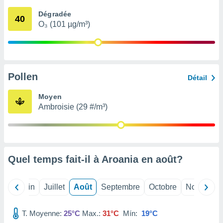
nées
Dégradée
lles sur
40
O₃ (101 µg/m³)
d'un
égitime,
vous
vous
 Pour ce
ous
Pollen
Détail
etirer
Moyen
ement
Ambroisie (29 #/m³)
 opposer
ement
nées à
ment en
 sur «
res
» ou
Quel temps fait-il à Aroania en
août
?
e
que de
kies
Mai
Juin
Juillet
Août
Septembre
Octobre
Novembre
ite web.
T. Moyenne:
25°C
Max.:
31°C
Mín:
19°C
t nos