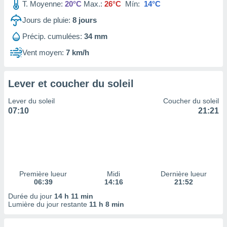
ires
T. Moyenne:
20°C
Max.:
26°C
Mín:
14°C
ons le
Jours de pluie:
8
jours
ent des
es
Précip. cumulées:
34 mm
 :
Vent moyen:
7 km/h
et/ou
 à des
ions sur
eil,
Lever et coucher du soleil
des
Lever du soleil
Coucher du soleil
limitées
07:10
21:21
nner la
, créer
ils pour
ité
lisée,
des
Première lueur
Midi
Dernière lueur
our
06:39
14:16
21:52
nner des
Durée du jour
14 h 11 min
és
Lumière du jour restante
11 h 8 min
lisées,
s profils
enus