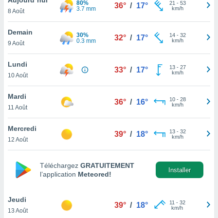
80%
n «
21
-
53
36°
/
17°
3.7 mm
km/h
8 Août
 et
r »,
cédez au
Demain
30%
14
-
32
32°
/
17°
 et vous
0.3 mm
km/h
9 Août
z
ation de
Lundi
13
-
27
33°
/
17°
km/h
10 Août
qu'ils
 nous ou
aires,
Mardi
10
-
28
36°
/
16°
km/h
11 Août
nt de
t
Mercredi
13
-
32
er le
39°
/
18°
km/h
12 Août
ement
te, ainsi
Téléchargez
GRATUITEMENT
per un
Installer
l’application
Meteored!
écifique
us
de la
Jeudi
11
-
32
39°
/
18°
 et du
km/h
13 Août