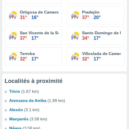
Ortigosa de Cameros
Pradejón
31°
16°
37°
20°
San Vicente de la Sonsierra
Santo Domingo de la C
37°
17°
34°
17°
Terroba
Villoslada de Cameros
32°
17°
32°
17°
Localités à proximité
Tricio
(1.67 km)
Arenzana de Arriba
(1.99 km)
Alesón
(3.1 km)
Manjarrés
(3.58 km)
Nájera
(3.58 km)