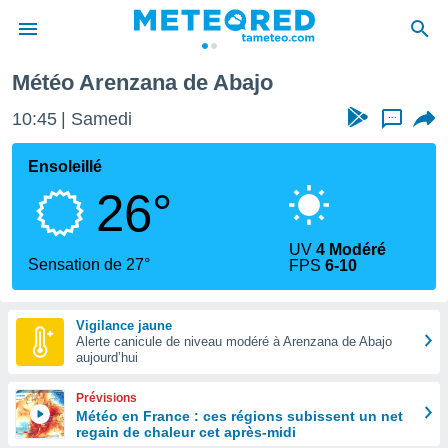
Météo Arenzana de Abajo
e
ntialité
10:45
Samedi
...
enu de
o.com
Ensoleillé
o.com) a
26°
aré par
onnels
UV
4 Modéré
arantir
Sensation de 27°
FPS
6-10
té des
ions
. Vous
Vigilance jaune
accéder
Alerte canicule de niveau modéré à Arenzana de Abajo
e en
aujourd’hui
 les
Prévisions
s :
Météo en France : ces régions subissent un net
regain de chaleur cet après-midi
r les