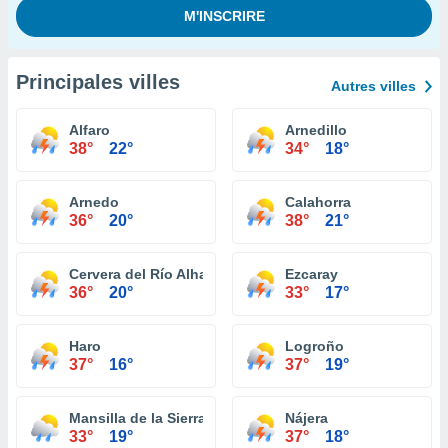
Principales villes
Autres villes
Alfaro
Arnedillo
38°
22°
34°
18°
Arnedo
Calahorra
36°
20°
38°
21°
Cervera del Río Alhama
Ezcaray
36°
20°
33°
17°
Haro
Logroño
37°
16°
37°
19°
Mansilla de la Sierra
Nájera
33°
19°
37°
18°