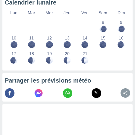
Calendrier lunaire
lisés,
des
Lun
Mar
Mer
Jeu
Ven
Sam
Dim
our
8
9
nner des
s
lisés,
10
11
12
13
14
15
16
la
ance des
s,
17
18
19
20
21
la
ance des
s,
dre les
Partager les prévisions météo
par le
ques ou
inaisons
ées
nt de
tes
,
er et
r les