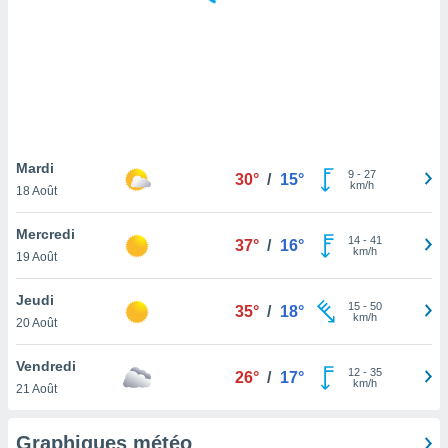
logies
e
s
tez pas
ation de
, vous
z à
à notre
Mardi
9
-
27
30°
/
15°
km/h
18 Août
.com.
 cas,
Mercredi
14
-
41
us
37°
/
16°
km/h
19 Août
ns que
s
Jeudi
15
-
50
35°
/
18°
ires
km/h
20 Août
urer la
on sur le
Vendredi
12
-
35
 seront
26°
/
17°
km/h
21 Août
, et que
ies ne
as
Graphiques météo