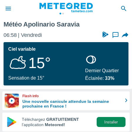
Météo Apolinario Saravia
e
ntialité
06:58
Vendredi
...
enu de
o.com
Ciel variable
o.com) a
15°
aré par
onnels
Dernier Quartier
arantir
Sensation de 15°
Éclairée:
33%
té des
ions
. Vous
Flash info
accéder
Une nouvelle canicule attendue la semaine
e en
prochaine en France !
 les
Téléchargez
GRATUITEMENT
s :
Installer
l’application
Meteored!
r les