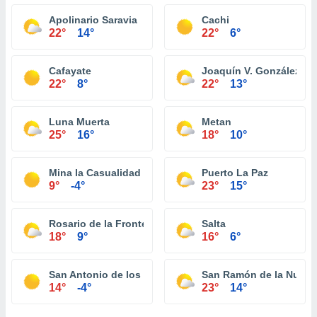
Apolinario Saravia
Cachi
22°
14°
22°
6°
Cafayate
Joaquín V. González
22°
8°
22°
13°
Luna Muerta
Metan
25°
16°
18°
10°
Mina la Casualidad
Puerto La Paz
9°
-4°
23°
15°
Rosario de la Frontera
Salta
18°
9°
16°
6°
San Antonio de los Cobres
San Ramón de la Nueva
14°
-4°
23°
14°