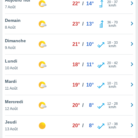
n «
20
-
37
22°
/
14°
km/h
7 Août
 et
r »,
cédez au
Demain
36
-
70
23°
/
13°
 et vous
km/h
8 Août
z
ation de
Dimanche
18
-
33
21°
/
10°
km/h
9 Août
qu'ils
 nous ou
aires,
Lundi
20
-
42
18°
/
11°
km/h
10 Août
nt de
t
Mardi
10
-
21
er le
19°
/
10°
km/h
11 Août
ement
te, ainsi
Mercredi
12
-
28
20°
/
8°
km/h
per un
12 Août
écifique
us
Jeudi
17
-
38
de la
20°
/
8°
km/h
13 Août
 et du