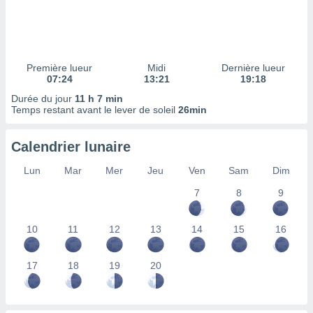
ires
ons le
ent des
es
 :
Première lueur
Midi
Dernière lueur
et/ou
07:24
13:21
19:18
 à des
Durée du jour
11 h 7 min
ions sur
Temps restant avant le lever de soleil
26min
eil,
des
limitées
Calendrier lunaire
nner la
Lun
Mar
Mer
Jeu
Ven
Sam
Dim
, créer
ils pour
7
8
9
ité
lisée,
10
11
12
13
14
15
16
des
our
nner des
17
18
19
20
és
lisées,
s profils
enus