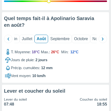
nées
lles sur
d'un
égitime,
Quel temps fait-il à Apolinario Saravia
vous
en
août
?
vous
 Pour ce
ous
Mai
Juin
Juillet
Août
Septembre
Octobre
Novembre
etirer
ement
T. Moyenne:
18°C
Max.:
26°C
Mín:
12°C
 opposer
ement
Jours de pluie:
2
jours
nées à
Précip. cumulées:
12 mm
ment en
 sur «
Vent moyen:
10 km/h
res
» ou
e
que de
Lever et coucher du soleil
kies
ite web.
Lever du soleil
Coucher du soleil
07:48
18:55
t nos