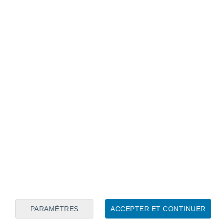
Calendrier lunaire
Lun
Mar
Mer
Jeu
Ven
Sam
Dim
9
10
11
12
13
14
15
16
PARAMÈTRES
ACCEPTER ET CONTINUER