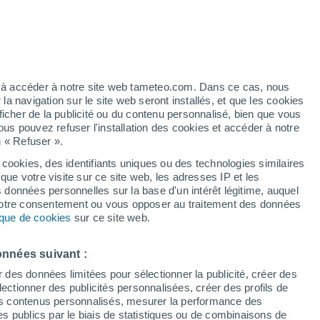
artier
3%
ez à accéder à notre site web tameteo.com. Dans ce cas, nous
 navigation sur le site web seront installés, et que les cookies
ficher de la publicité ou du contenu personnalisé, bien que vous
ous pouvez refuser l'installation des cookies et accéder à notre
n « Refuser ».
 cookies, des identifiants uniques ou des technologies similaires
que votre visite sur ce site web, les adresses IP et les
de pluie
Radar de pluie
Satellites
Modèles
s données personnelles sur la base d'un intérêt légitime, auquel
 votre consentement ou vous opposer au traitement des données
tique de cookies
sur ce site web.
ercredi
Jeudi
Vendredi
Samedi
onnées suivant :
12 Août
13 Août
14 Août
15 Août
r des données limitées pour sélectionner la publicité, créer des
sélectionner des publicités personnalisées, créer des profils de
 des contenus personnalisés, mesurer la performance des
s publics par le biais de statistiques ou de combinaisons de
90%
70%
60%
70%