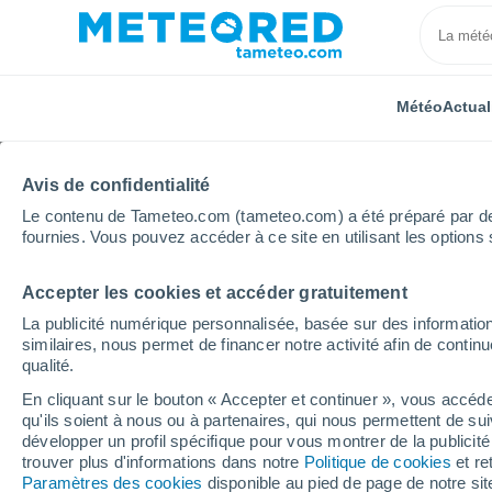
Météo
Actual
Avis de confidentialité
Le contenu de Tameteo.com (tameteo.com) a été préparé par des 
fournies. Vous pouvez accéder à ce site en utilisant les options 
Accepter les cookies et accéder gratuitement
Accueil
République dominicaine
District national
La publicité numérique personnalisée, basée sur des information
similaires, nous permet de financer notre activité afin de conti
Météo Andres (Républi
qualité.
En cliquant sur le bouton « Accepter et continuer », vous accéde
03:24
Dimanche
qu'ils soient à nous ou à partenaires, qui nous permettent de sui
développer un profil spécifique pour vous montrer de la publicit
trouver plus d'informations dans notre
Politique de cookies
et re
Brume de poussière
Paramètres des cookies
disponible au pied de page de notre si