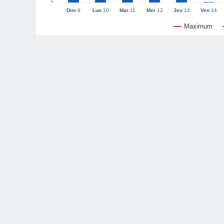
°C
Dim
9
Lun
10
Mar
11
Mer
12
Jeu
13
Ven
14
Maximum