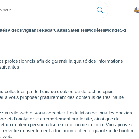
ités
Vidéos
Vigilance
Radar
Cartes
Satellites
Modèles
Monde
Ski
professionnels afin de garantir la qualité des informations
suivantes :
Andres
s collectées par le biais de cookies ou de technologies
nuer à vous proposer gratuitement des contenus de très haute
que dominicaine)
z au site web et vous acceptez l'installation de tous les cookies,
...
vre et d'analyser le comportement sur le site, ainsi que de
é et du contenu personnalisé en fonction de celui-ci. Vous pouvez
Heure par heure
tirer votre consentement à tout moment en cliquant sur le bouton
Brume de poussière dans les
te web.
prochaines heures