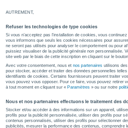
26°
AUTREMENT,
Dernier Qu
Refuser les technologies de type cookies
Éclairée:
1
Sensation de 28°
Si vous n'acceptez pas l'installation de cookies, vous continu
vous informons que seuls les cookies nécessaires pour assurer la
ne seront pas utilisés pour analyser le comportement ou pour af
puissiez visualiser de la publicité générale non personnalisée. V
Flash info
site web par le biais de cette inscription en cliquant sur le bouto
Encore de la chaleur !
Avec votre consentement, nous et
nos partenaires
utilisons des
pour stocker, accéder et traiter des données personnelles telles 
Météo 1 - 7 jours
Heure par heure
Actualité
Carte 
identifiants de cookies. Certains fournisseurs peuvent traiter vo
vous pouvez vous opposer. Pour ce faire, vous pouvez retirer
à tout moment en cliquant sur «
Paramètres
» ou sur notre
poli
Demain
Mardi
M
Aujourd´hui
Nous et nos partenaires effectuons le traitement des d
10 Août
11 Août
9 Août
Stocker et/ou accéder à des informations sur un appareil, utilise
profils pour la publicité personnalisée, utiliser des profils pour 
contenus personnalisés, utiliser des profils pour sélectionner
publicités, mesurer la performance des contenus, comprendre le
70%
90%
90%