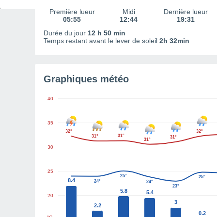
Première lueur
Midi
Dernière lueur
05:55
12:44
19:31
Durée du jour
12 h 50 min
Temps restant avant le lever de soleil
2h 32min
Graphiques météo
40
35
32°
32°
31°
31°
31°
31°
30
25
25°
25°
8.4
24°
24°
23°
5.8
5.4
20
3
2.2
0.2