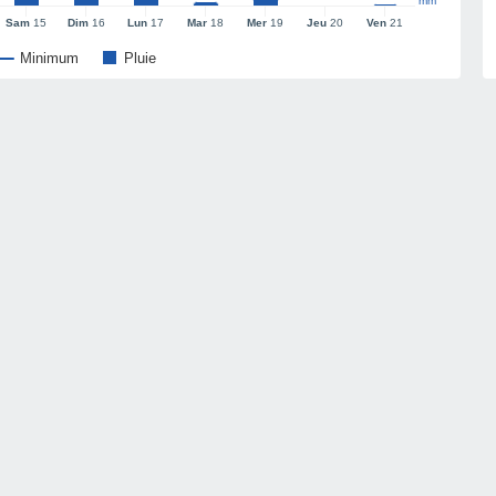
mm
Sam
15
Dim
16
Lun
17
Mar
18
Mer
19
Jeu
20
Ven
21
Minimum
Pluie