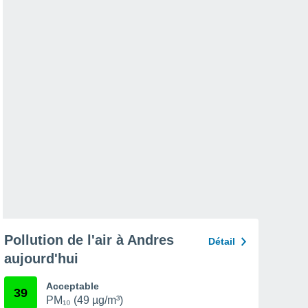
Pollution de l'air à Andres
Détail
aujourd'hui
Acceptable
39
PM₁₀ (49 µg/m³)