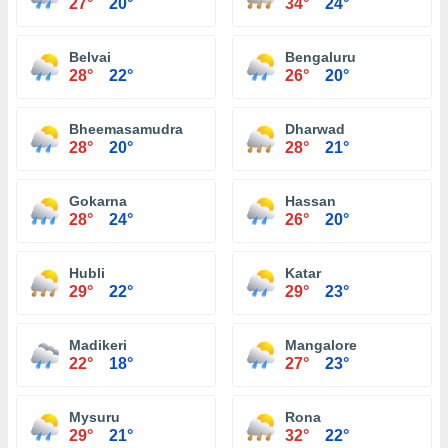
27°
20°
34°
24°
Belvai
Bengaluru
28°
22°
26°
20°
Bheemasamudra
Dharwad
28°
20°
28°
21°
Gokarna
Hassan
28°
24°
26°
20°
Hubli
Katar
29°
22°
29°
23°
Madikeri
Mangalore
22°
18°
27°
23°
Mysuru
Rona
29°
21°
32°
22°