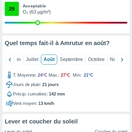
nées
Acceptable
25
lles sur
O₃ (63 µg/m³)
d'un
égitime,
vous
vous
 Pour ce
Quel temps fait-il à Amrutur en
août
?
ous
etirer
Mai
Juin
Juillet
Août
Septembre
Octobre
Novembre
ement
 opposer
ement
T. Moyenne:
24°C
Max.:
27°C
Mín:
21°C
nées à
ment en
Jours de pluie:
21
jours
 sur «
res
» ou
Précip. cumulées:
142 mm
e
Vent moyen:
13 km/h
que de
kies
ite web.
Lever et coucher du soleil
t nos
Lever du soleil
Coucher du soleil