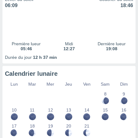
ires
06:09
18:46
ons le
ent des
es
 :
et/ou
 à des
Première lueur
Midi
Dernière lueur
ions sur
05:46
12:27
19:08
eil,
des
Durée du jour
12 h 37 min
limitées
Calendrier lunaire
nner la
, créer
Lun
Mar
Mer
Jeu
Ven
Sam
Dim
ils pour
ité
8
9
lisée,
des
our
10
11
12
13
14
15
16
nner des
és
lisées,
17
18
19
20
21
s profils
enus