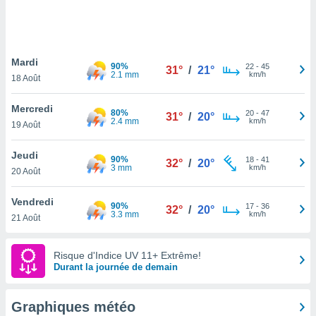
logies
e
s
Mardi
tez pas
90%
22
-
45
31°
/
21°
2.1 mm
km/h
ation de
18 Août
, vous
z à
Mercredi
80%
20
-
47
31°
/
20°
à notre
2.4 mm
km/h
19 Août
.com.
Jeudi
 cas,
90%
18
-
41
32°
/
20°
3 mm
km/h
us
20 Août
ns que
s
Vendredi
90%
17
-
36
32°
/
20°
3.3 mm
km/h
21 Août
ires
urer la
on sur le
Risque d'Indice UV 11+ Extrême!
 seront
Durant la journée de demain
, et que
ies ne
as
Graphiques météo