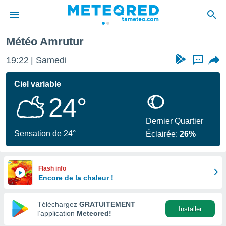
Météo Amrutur
e
ntialité
19:22
Samedi
...
enu de
o.com
Ciel variable
o.com) a
24°
aré par
onnels
Dernier Quartier
arantir
Sensation de 24°
Éclairée:
26%
té des
ions
. Vous
accéder
Flash info
e en
Encore de la chaleur !
 les
Téléchargez
GRATUITEMENT
s :
Installer
l’application
Meteored!
r les