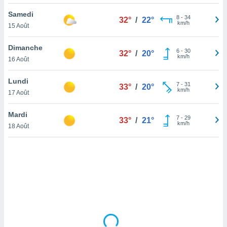
lisé en
Samedi
 de
8
-
34
32°
/
22°
km/h
15 Août
. Vous
rouver
Dimanche
6
-
30
32°
/
20°
ations
km/h
16 Août
re
que de
Lundi
kies
7
-
31
33°
/
20°
km/h
17 Août
r votre
ement à
ment en
Mardi
7
-
29
33°
/
21°
sur le
km/h
18 Août
res des
kies
le au
page de
te web.
MENT,
 les