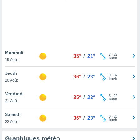
logies
e
s
tez pas
ation de
, vous
z à
à notre
Mercredi
7
-
27
35°
/
21°
km/h
19 Août
.com.
 cas,
Jeudi
9
-
32
us
36°
/
23°
km/h
20 Août
ns que
s
Vendredi
6
-
29
35°
/
23°
ires
km/h
21 Août
urer la
on sur le
Samedi
6
-
26
 seront
36°
/
23°
km/h
22 Août
, et que
ies ne
as
Graphiques météo