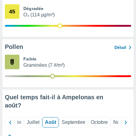
nées
Dégradée
lles sur
45
O₃ (114 µg/m³)
d'un
égitime,
vous
vous
 Pour ce
ous
Pollen
Détail
etirer
Faible
ement
Graminées (7 #/m³)
 opposer
ement
nées à
ment en
 sur «
res
» ou
Quel temps fait-il à Ampelonas en
e
août
?
que de
kies
ite web.
Mai
Juin
Juillet
Août
Septembre
Octobre
Novembre
t nos