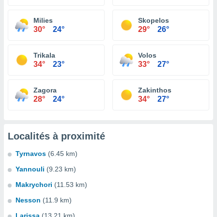
Milies
Skopelos
30°
24°
29°
26°
Trikala
Volos
34°
23°
33°
27°
Zagora
Zakinthos
28°
24°
34°
27°
Localités à proximité
Tyrnavos
(6.45 km)
Yannouli
(9.23 km)
Makrychori
(11.53 km)
Nesson
(11.9 km)
Larissa
(13.21 km)