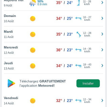
50%
n «
11
-
28
35°
/
24°
0.9 mm
km/h
9 Août
 et
r »,
cédez au
Demain
10
-
27
34°
/
25°
 et vous
km/h
10 Août
z
ation de
Mardi
12
-
28
35°
/
23°
km/h
11 Août
qu'ils
 nous ou
aires,
Mercredi
14
-
35
36°
/
23°
km/h
12 Août
nt de
t
Jeudi
18
-
43
er le
34°
/
24°
km/h
13 Août
ement
te, ainsi
Téléchargez
GRATUITEMENT
per un
Installer
l’application
Meteored!
écifique
us
de la
Vendredi
12
-
34
32°
/
23°
 et du
km/h
14 Août