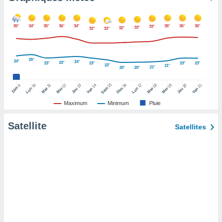
pour
 le
ement
35°
34°
35°
36°
34°
35°
36°
35°
33°
33°
32°
afficher
32°
32°
licité ou
enu
lisé,
25°
24°
24°
23°
23°
23°
23°
23°
22°
e vous
21°
21°
20°
20°
r de la
15
10
16
17
12
14
18
19
21
11
13
20
9
Dim
Sam
Lun
Mar
Dim
Lun
Mer
Ven
Mar
Mer
Ven
Jeu
Jeu
Maximum
Minimum
Pluie
 non
lisée.
uvez
Satellite
Satellites
ation des
et
à notre
 par le
 cette
ion en
sur le
«
».