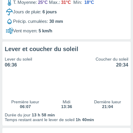
ires
T. Moyenne:
25°C
Max.:
31°C
Mín:
18°C
ons le
Jours de pluie:
6
jours
ent des
es
Précip. cumulées:
30 mm
 :
Vent moyen:
5 km/h
et/ou
 à des
ions sur
eil,
Lever et coucher du soleil
des
Lever du soleil
Coucher du soleil
limitées
06:36
20:34
nner la
, créer
ils pour
ité
lisée,
des
Première lueur
Midi
Dernière lueur
our
06:07
13:36
21:04
nner des
Durée du jour
13 h 58 min
és
Temps restant avant le lever de soleil
1h 40min
lisées,
s profils
enus