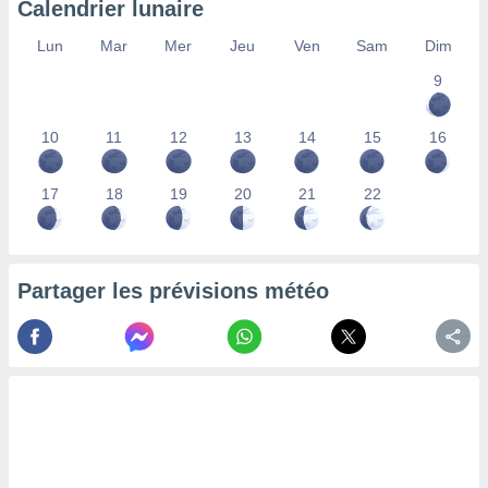
Calendrier lunaire
lisés,
des
Lun
Mar
Mer
Jeu
Ven
Sam
Dim
our
9
nner des
s
lisés,
10
11
12
13
14
15
16
la
ance des
s,
17
18
19
20
21
22
la
ance des
s,
dre les
Partager les prévisions météo
par le
ques ou
inaisons
ées
nt de
tes
,
er et
r les