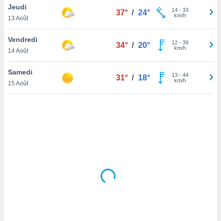
Jeudi
lisé en
14
-
33
37°
/
24°
km/h
 de
13 Août
. Vous
rouver
Vendredi
12
-
39
34°
/
20°
km/h
14 Août
ations
re
Samedi
que de
13
-
44
31°
/
18°
km/h
kies
15 Août
r votre
ement à
ment en
sur le
res des
kies
le au
page de
te web.
MENT,
 les