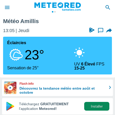
Météo Amillis
e
ntialité
13:05
Jeudi
...
enu de
o.com
Éclaircies
o.com) a
23°
aré par
onnels
UV
6 Élevé
FPS
arantir
Sensation de 25°
15-25
té des
ions
. Vous
Flash info
accéder
Découvrez la tendance météo entre août et
e en
octobre
 les
Téléchargez
GRATUITEMENT
s :
Installer
l’application
Meteored!
r les