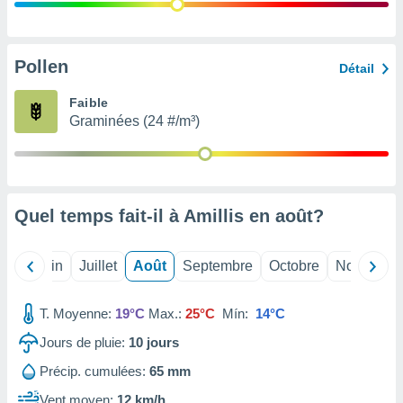
nées
lles sur
d'un
égitime,
Pollen
Détail
vous
vous
Faible
 Pour ce
Graminées (24 #/m³)
ous
etirer
ement
 opposer
Quel temps fait-il à Amillis en
août
?
ement
nées à
ment en
Mai
Juin
Juillet
Août
Septembre
Octobre
Novembre
 sur «
res
» ou
e
T. Moyenne:
19°C
Max.:
25°C
Mín:
14°C
que de
kies
Jours de pluie:
10
jours
ite web.
Précip. cumulées:
65 mm
t nos
Vent moyen:
12 km/h