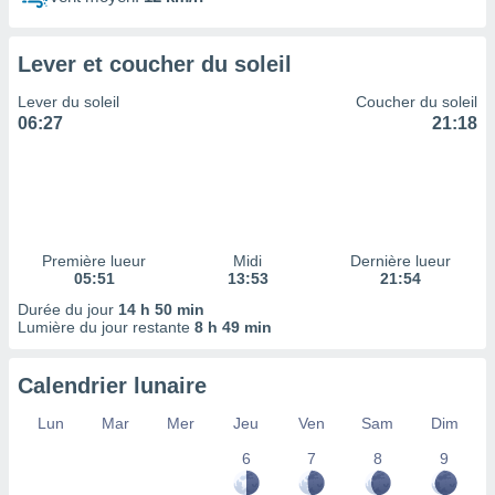
ires
ons le
ent des
Lever et coucher du soleil
es
 :
Lever du soleil
Coucher du soleil
et/ou
06:27
21:18
 à des
ions sur
eil,
des
limitées
Première lueur
Midi
Dernière lueur
nner la
05:51
13:53
21:54
, créer
ils pour
Durée du jour
14 h 50 min
ité
Lumière du jour restante
8 h 49 min
lisée,
des
Calendrier lunaire
our
nner des
Lun
Mar
Mer
Jeu
Ven
Sam
Dim
és
lisées,
6
7
8
9
s profils
enus