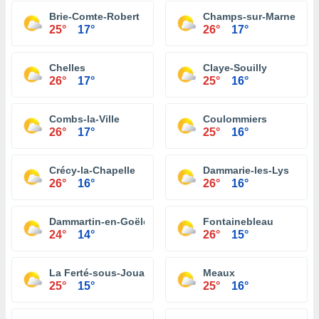
Brie-Comte-Robert
Champs-sur-Marne
25°
17°
26°
17°
Chelles
Claye-Souilly
26°
17°
25°
16°
Combs-la-Ville
Coulommiers
26°
17°
25°
16°
Crécy-la-Chapelle
Dammarie-les-Lys
26°
16°
26°
16°
Dammartin-en-Goële
Fontainebleau
24°
14°
26°
15°
La Ferté-sous-Jouarre
Meaux
25°
15°
25°
16°