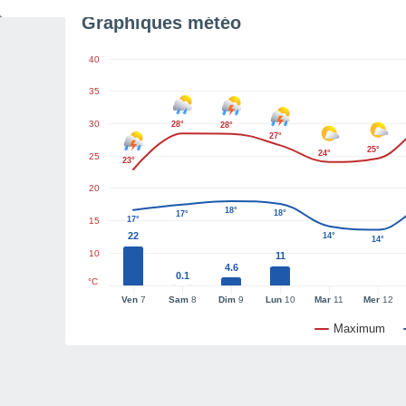
Graphiques météo
40
35
30
28°
28°
27°
25°
24°
25
23°
20
18°
18°
17°
17°
15
22
14°
14°
10
11
4.6
0.1
°C
Ven
7
Sam
8
Dim
9
Lun
10
Mar
11
Mer
12
Maximum