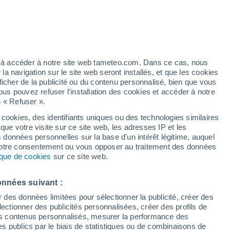
Vigilance jaune
Alerte autre de niveau modéré à Alto
Paraná aujourd’hui
artier
3%
Les températures augmentent
ez à accéder à notre site web tameteo.com. Dans ce cas, nous
Durant la journée de demain
 navigation sur le site web seront installés, et que les cookies
ficher de la publicité ou du contenu personnalisé, bien que vous
ous pouvez refuser l'installation des cookies et accéder à notre
n « Refuser ».
de
 cookies, des identifiants uniques ou des technologies similaires
que votre visite sur ce site web, les adresses IP et les
de pluie
Radar de pluie
Satellites
Modèles
s données personnelles sur la base d'un intérêt légitime, auquel
 votre consentement ou vous opposer au traitement des données
tique de cookies
sur ce site web.
Lundi
Mardi
Mercredi
Jeudi
onnées suivant :
10 Août
11 Août
12 Août
13 Août
r des données limitées pour sélectionner la publicité, créer des
sélectionner des publicités personnalisées, créer des profils de
 des contenus personnalisés, mesurer la performance des
s publics par le biais de statistiques ou de combinaisons de
70%