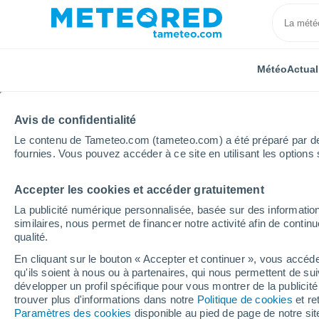
Météo
Actual
Avis de confidentialité
Le contenu de Tameteo.com (tameteo.com) a été préparé par des 
fournies. Vous pouvez accéder à ce site en utilisant les options 
Accepter les cookies et accéder gratuitement
Accueil
Brésil
État du Paraná
Alto Paraná
La publicité numérique personnalisée, basée sur des information
similaires, nous permet de financer notre activité afin de conti
Météo Alto Paraná - PR
qualité.
En cliquant sur le bouton « Accepter et continuer », vous accéde
19:20
Vendredi
qu'ils soient à nous ou à partenaires, qui nous permettent de sui
développer un profil spécifique pour vous montrer de la publicit
trouver plus d'informations dans notre
Politique de cookies
et re
Ciel variable
Paramètres des cookies
disponible au pied de page de notre si