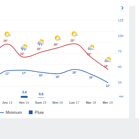
125
100
29°
29°
28°
26°
75
23°
23°
18°
50
18°
17°
17°
16°
16°
16°
25
12°
3.4
0.6
mm
Jeu
13
Ven
14
Sam
15
Dim
16
Lun
17
Mar
18
Mer
19
Minimum
Pluie