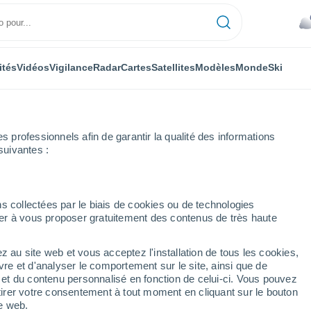
ités
Vidéos
Vigilance
Radar
Cartes
Satellites
Modèles
Monde
Ski
professionnels afin de garantir la qualité des informations
suivantes :
s collectées par le biais de cookies ou de technologies
nuer à vous proposer gratuitement des contenus de très haute
z au site web et vous acceptez l'installation de tous les cookies,
...
vre et d'analyser le comportement sur le site, ainsi que de
é et du contenu personnalisé en fonction de celui-ci. Vous pouvez
Heure par heure
tirer votre consentement à tout moment en cliquant sur le bouton
Ciel couvert dans les prochaines
te web.
heures