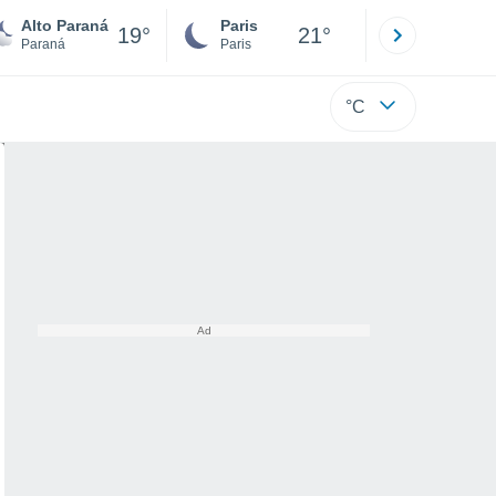
Alto Paraná
Paris
Montpelli
19°
21°
Paraná
Paris
Hérault
°C