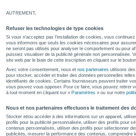
19°
AUTREMENT,
Dernier Qu
Refuser les technologies de type cookies
Éclairée:
3
Sensation de 19°
Si vous n'acceptez pas l'installation de cookies, vous continu
vous informons que seuls les cookies nécessaires pour assurer la
ne seront pas utilisés pour analyser le comportement ou pour af
puissiez visualiser de la publicité générale non personnalisée. V
Actualité
site web par le biais de cette inscription en cliquant sur le bouto
Le réchauffement climatique modifie le goût 
nos aliments
Avec votre consentement, nous et
nos partenaires
utilisons des
pour stocker, accéder et traiter des données personnelles telles 
Météo 1 - 7 jours
Heure par heure
Actualité
Carte 
identifiants de cookies. Certains fournisseurs peuvent traiter vo
vous pouvez vous opposer. Pour ce faire, vous pouvez retirer
à tout moment en cliquant sur «
Paramètres
» ou sur notre
poli
Demain
Dimanche
Aujourd´hui
Nous et nos partenaires effectuons le traitement des d
8 Août
9 Août
7 Août
Stocker et/ou accéder à des informations sur un appareil, utilise
profils pour la publicité personnalisée, utiliser des profils pour 
contenus personnalisés, utiliser des profils pour sélectionner
publicités, mesurer la performance des contenus, comprendre le
60%
80%
90%