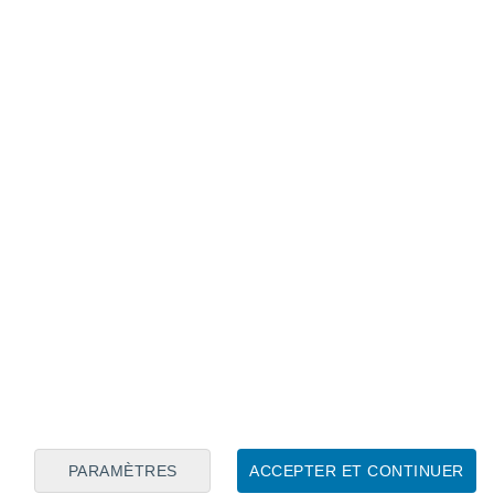
Calendrier lunaire
Lun
Mar
Mer
Jeu
Ven
Sam
Dim
7
8
9
10
11
12
13
14
15
16
17
18
19
20
PARAMÈTRES
ACCEPTER ET CONTINUER