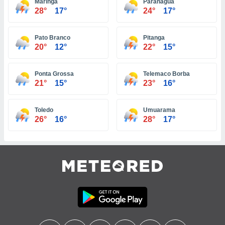
Maringá
Paranaguá
28°
17°
24°
17°
tre
ement,
Pato Branco
Pitanga
enaires
20°
12°
22°
15°
s des
 des
nts
Ponta Grossa
Telemaco Borba
 ou des
21°
15°
23°
16°
gies
es pour
 accéder
Toledo
Umuarama
r des
26°
16°
28°
17°
lles
ue votre
r ce site
 IP et
ifiants
es.
eurs
traiter