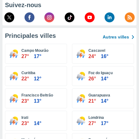
pour
Suivez-nous
 le
ement
afficher
licité ou
enu
Principales villes
lisé,
Autres villes
e vous
Campo Mourão
Cascavel
r de la
27°
17°
24°
16°
 non
lisée.
Curitiba
Foz do Iguaçu
uvez
22°
12°
26°
14°
ation des
et
Francisco Beltrão
Guarapuava
23°
13°
21°
14°
à notre
 par le
 cette
Irati
Londrina
ion en
23°
14°
27°
17°
sur le
«
».