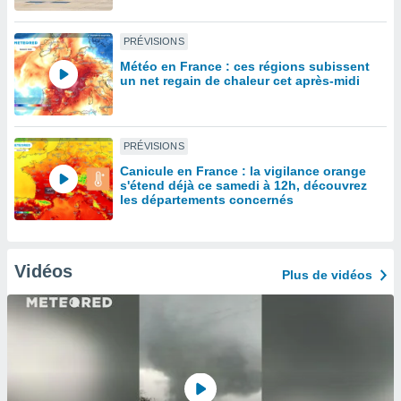
lisé en
 de
PRÉVISIONS
. Vous
rouver
Météo en France : ces régions subissent
un net regain de chaleur cet après-midi
ations
re
que de
PRÉVISIONS
kies
r votre
Canicule en France : la vigilance orange
ement à
s'étend déjà ce samedi à 12h, découvrez
les départements concernés
ment en
sur le
res des
kies
Vidéos
Plus de vidéos
le au
page de
te web.
MENT,
 les