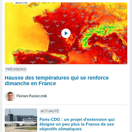
n «
 et
r »,
cédez au
 et vous
z
ation de
qu'ils
 nous ou
aires,
nt de
PRÉVISIONS
t
Hausse des températures qui se renforce
er le
dimanche en France
ement
te, ainsi
Florian Pasiecznik
per un
écifique
ACTUALITÉ
us
Paris-CDG : un projet d'extension qui
de la
éloigne un peu plus la France de ses
 et du
objectifs climatiques