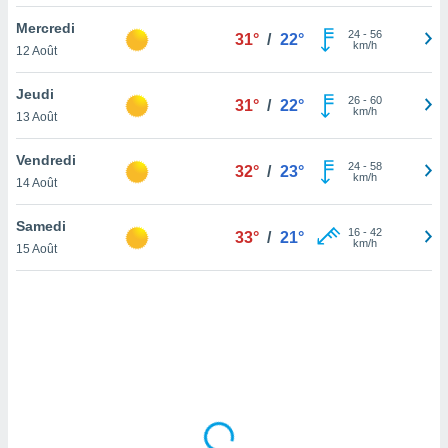
lisé en
Mercredi
 de
24
-
56
31°
/
22°
km/h
12 Août
. Vous
rouver
Jeudi
26
-
60
31°
/
22°
ations
km/h
13 Août
re
que de
Vendredi
kies
24
-
58
32°
/
23°
km/h
14 Août
r votre
ement à
ment en
Samedi
16
-
42
33°
/
21°
sur le
km/h
15 Août
res des
kies
le au
page de
te web.
MENT,
 les