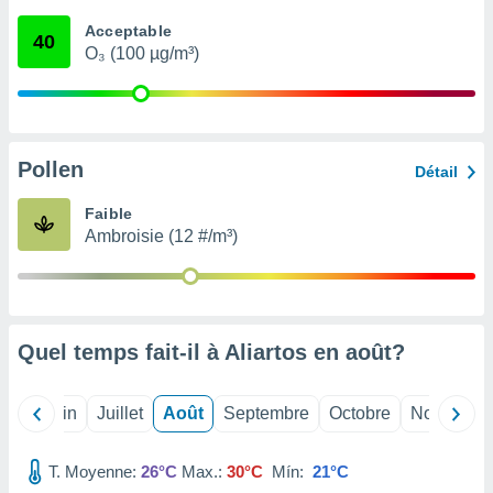
nées
Acceptable
lles sur
40
O₃ (100 µg/m³)
d'un
égitime,
vous
vous
 Pour ce
ous
Pollen
Détail
etirer
Faible
ement
Ambroisie (12 #/m³)
 opposer
ement
nées à
ment en
 sur «
res
» ou
Quel temps fait-il à Aliartos en
août
?
e
que de
kies
Mai
Juin
Juillet
Août
Septembre
Octobre
Novembre
ite web.
T. Moyenne:
26°C
Max.:
30°C
Mín:
21°C
t nos