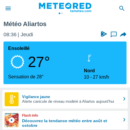
Météo Aliartos
e
ntialité
08:36
Jeudi
...
enu de
o.com
Ensoleillé
o.com) a
27°
aré par
onnels
Nord
arantir
Sensation de 28°
10
27 km/h
té des
ions
. Vous
accéder
Vigilance jaune
e en
Alerte canicule de niveau modéré à Aliartos aujourd’hui
 les
Flash info
s :
Découvrez la tendance météo entre août et
octobre
r les