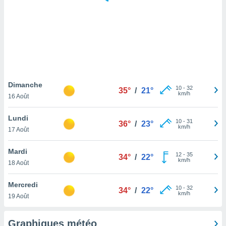
logies
e
s
tez pas
ation de
, vous
z à
à notre
Dimanche
10
-
32
35°
/
21°
km/h
16 Août
.com.
 cas,
Lundi
10
-
31
us
36°
/
23°
km/h
17 Août
ns que
s
Mardi
12
-
35
34°
/
22°
ires
km/h
18 Août
urer la
on sur le
Mercredi
10
-
32
 seront
34°
/
22°
km/h
19 Août
, et que
ies ne
as
Graphiques météo