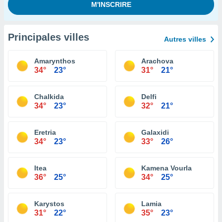
Principales villes
Autres villes
Amarynthos
Arachova
34°
23°
31°
21°
Chalkida
Delfi
34°
23°
32°
21°
Eretria
Galaxidi
34°
23°
33°
26°
Itea
Kamena Vourla
36°
25°
34°
25°
Karystos
Lamia
31°
22°
35°
23°