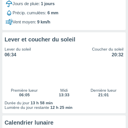
ires
Jours de pluie:
1
jours
ons le
ent des
Précip. cumulées:
6 mm
es
Vent moyen:
9 km/h
 :
et/ou
 à des
Lever et coucher du soleil
ions sur
eil,
Lever du soleil
Coucher du soleil
des
06:34
20:32
limitées
nner la
, créer
ils pour
ité
lisée,
Première lueur
Midi
Dernière lueur
06:05
13:33
21:01
des
our
Durée du jour
13 h 58 min
nner des
Lumière du jour restante
12 h 25 min
és
lisées,
Calendrier lunaire
s profils
enus