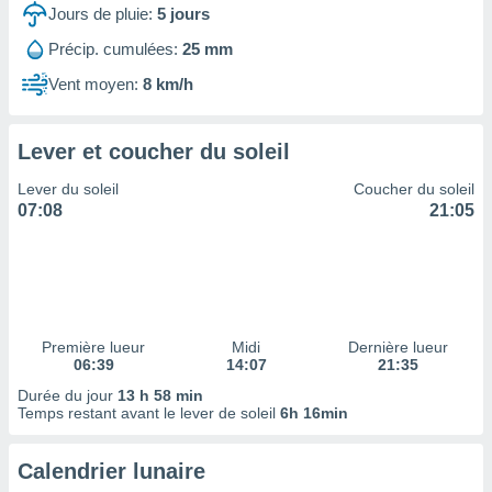
ires
Jours de pluie:
5
jours
ons le
ent des
Précip. cumulées:
25 mm
es
Vent moyen:
8 km/h
 :
et/ou
 à des
Lever et coucher du soleil
ions sur
eil,
Lever du soleil
Coucher du soleil
des
07:08
21:05
limitées
nner la
, créer
ils pour
ité
lisée,
Première lueur
Midi
Dernière lueur
06:39
14:07
21:35
des
our
Durée du jour
13 h 58 min
nner des
Temps restant avant le lever de soleil
6h 16min
és
lisées,
Calendrier lunaire
s profils
enus