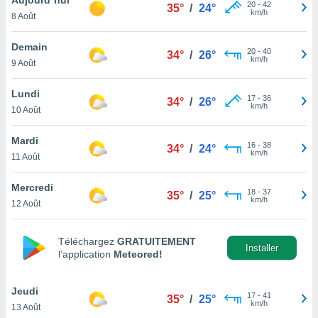
n «
20
-
42
35°
/
24°
km/h
8 Août
 et
r »,
cédez au
Demain
20
-
40
34°
/
26°
 et vous
km/h
9 Août
z
ation de
Lundi
17
-
36
34°
/
26°
km/h
10 Août
qu'ils
 nous ou
aires,
Mardi
16
-
38
34°
/
24°
km/h
11 Août
nt de
t
Mercredi
18
-
37
er le
35°
/
25°
km/h
12 Août
ement
te, ainsi
Téléchargez
GRATUITEMENT
per un
Installer
l’application
Meteored!
écifique
us
de la
Jeudi
17
-
41
35°
/
25°
 et du
km/h
13 Août