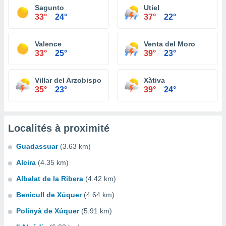
Sagunto
Utiel
33°
24°
37°
22°
Valence
Venta del Moro
33°
25°
39°
23°
Villar del Arzobispo
Xàtiva
35°
23°
39°
24°
Localités à proximité
Guadassuar
(3.63 km)
Alcira
(4.35 km)
Albalat de la Ribera
(4.42 km)
Benicull de Xúquer
(4.64 km)
Polinyà de Xúquer
(5.91 km)