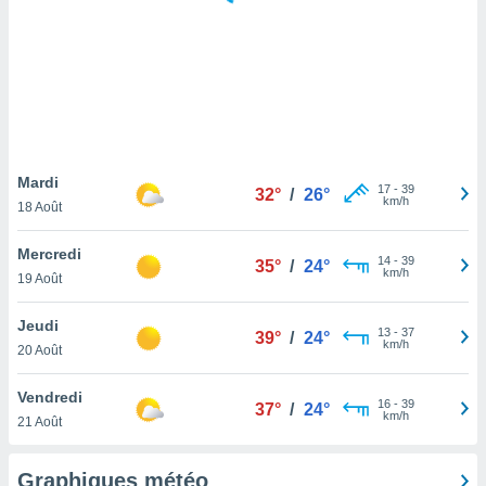
logies
e
s
tez pas
ation de
, vous
z à
à notre
Mardi
17
-
39
32°
/
26°
km/h
18 Août
.com.
 cas,
Mercredi
14
-
39
us
35°
/
24°
km/h
19 Août
ns que
s
Jeudi
13
-
37
39°
/
24°
ires
km/h
20 Août
urer la
on sur le
Vendredi
16
-
39
 seront
37°
/
24°
km/h
21 Août
, et que
ies ne
as
Graphiques météo