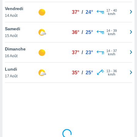
lisé en
Vendredi
 de
17
-
40
37°
/
24°
km/h
14 Août
. Vous
rouver
Samedi
14
-
39
36°
/
25°
ations
km/h
15 Août
re
que de
Dimanche
kies
14
-
37
37°
/
23°
km/h
16 Août
r votre
ement à
ment en
Lundi
13
-
36
35°
/
25°
sur le
km/h
17 Août
res des
kies
le au
page de
te web.
MENT,
 les