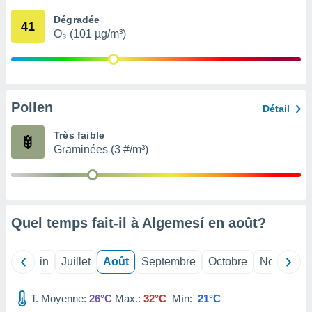
nées
Dégradée
lles sur
41
O₃ (101 µg/m³)
d'un
égitime,
vous
vous
 Pour ce
ous
Pollen
Détail
etirer
Très faible
ement
Graminées (3 #/m³)
 opposer
ement
nées à
ment en
 sur «
res
» ou
Quel temps fait-il à Algemesí en
août
?
e
que de
kies
Mai
Juin
Juillet
Août
Septembre
Octobre
Novembre
ite web.
T. Moyenne:
26°C
Max.:
32°C
Mín:
21°C
t nos