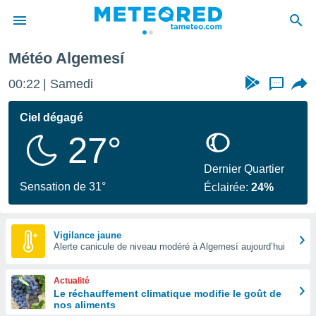
alence
Algemesí
Météo Algemesí
e
ntialité
00:22
Samedi
...
enu de
o.com
Ciel dégagé
o.com) a
27°
aré par
onnels
Dernier Quartier
arantir
Sensation de 31°
Éclairée:
24%
té des
ions
. Vous
accéder
Vigilance jaune
e en
Alerte canicule de niveau modéré à Algemesí aujourd’hui
 les
Actualité
s :
Le réchauffement climatique modifie le goût de
nos aliments
r les