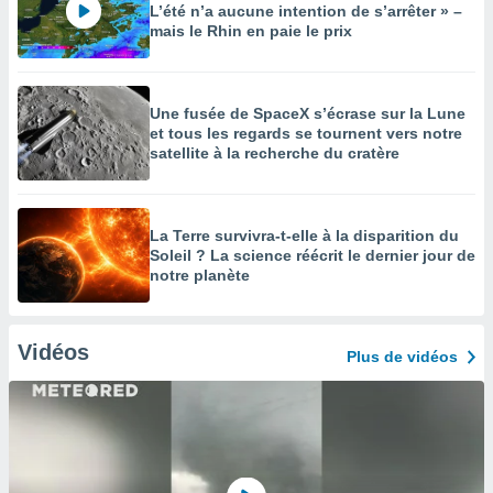
L’été n’a aucune intention de s’arrêter » –
mais le Rhin en paie le prix
Une fusée de SpaceX s’écrase sur la Lune
et tous les regards se tournent vers notre
satellite à la recherche du cratère
La Terre survivra-t-elle à la disparition du
Soleil ? La science réécrit le dernier jour de
notre planète
Vidéos
Plus de vidéos