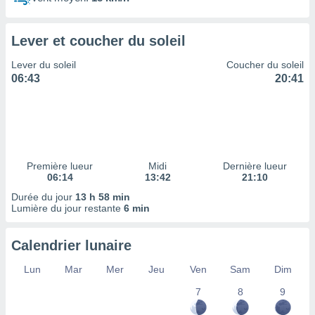
ires
ons le
ent des
Lever et coucher du soleil
es
 :
Lever du soleil
Coucher du soleil
et/ou
06:43
20:41
 à des
ions sur
eil,
des
limitées
Première lueur
Midi
Dernière lueur
nner la
06:14
13:42
21:10
, créer
ils pour
Durée du jour
13 h 58 min
ité
Lumière du jour restante
6 min
lisée,
des
Calendrier lunaire
our
nner des
Lun
Mar
Mer
Jeu
Ven
Sam
Dim
és
lisées,
7
8
9
s profils
enus