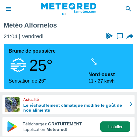
Météo Alfornelos
e
ntialité
21:04
Vendredi
...
enu de
o.com
Brume de poussière
o.com) a
25°
aré par
onnels
Nord-ouest
arantir
Sensation de 26°
11
27 km/h
té des
ions
. Vous
Actualité
accéder
Le réchauffement climatique modifie le goût de
e en
nos aliments
 les
Téléchargez
GRATUITEMENT
s :
Installer
l’application
Meteored!
r les