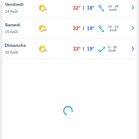
Vendredi
lisé en
19
-
45
32°
/
18°
km/h
 de
14 Août
. Vous
rouver
Samedi
16
-
43
33°
/
19°
km/h
15 Août
ations
re
Dimanche
que de
8
-
36
33°
/
19°
km/h
kies
16 Août
r votre
ement à
ment en
sur le
res des
kies
le au
page de
te web.
MENT,
 les