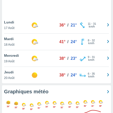
logies
e
s
Lundi
tez pas
11
-
31
36°
/
21°
km/h
ation de
17 Août
, vous
z à
Mardi
8
-
32
41°
/
24°
à notre
km/h
18 Août
.com.
Mercredi
 cas,
9
-
31
38°
/
23°
km/h
us
19 Août
ns que
s
Jeudi
6
-
35
38°
/
24°
km/h
20 Août
ires
urer la
on sur le
Graphiques météo
 seront
, et que
ies ne
36°
41°
38°
34°
34°
33°
33°
33°
33°
32°
31°
as
30°
30°