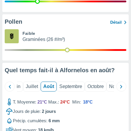
nées
lles sur
d'un
égitime,
Pollen
Détail
vous
vous
Faible
 Pour ce
Graminées (26 #/m³)
ous
etirer
ement
 opposer
Quel temps fait-il à Alfornelos en
août
?
ement
nées à
ment en
Mai
Juin
Juillet
Août
Septembre
Octobre
Novembre
 sur «
res
» ou
e
T. Moyenne:
21°C
Max.:
24°C
Mín:
18°C
que de
kies
Jours de pluie:
2
jours
ite web.
Précip. cumulées:
6 mm
t nos
Vent moyen:
18 km/h