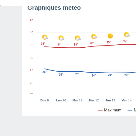
Graphiques météo
45
40
35°
35°
35°
34°
34°
34°
35
30
25
26°
25°
25°
24°
24°
24°
20
°C
Dim
9
Lun
10
Mar
11
Mer
12
Jeu
13
Ven
14
Maximum