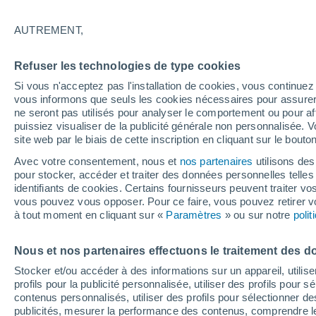
26°
AUTREMENT,
Nord-oues
Refuser les technologies de type cookies
Sensation de 27°
7
-
13 km/
Si vous n'acceptez pas l'installation de cookies, vous continu
vous informons que seuls les cookies nécessaires pour assurer la
ne seront pas utilisés pour analyser le comportement ou pour af
puissiez visualiser de la publicité générale non personnalisée. V
Flash info
site web par le biais de cette inscription en cliquant sur le bouto
Encore de la chaleur !
Avec votre consentement, nous et
nos partenaires
utilisons des
pour stocker, accéder et traiter des données personnelles telles 
Météo 1 - 7 jours
Heure par heure
Actualité
Carte
identifiants de cookies. Certains fournisseurs peuvent traiter vo
vous pouvez vous opposer. Pour ce faire, vous pouvez retirer
à tout moment en cliquant sur «
Paramètres
» ou sur notre
poli
Demain
Mardi
M
Aujourd´hui
Nous et nos partenaires effectuons le traitement des d
10 Août
11 Août
9 Août
Stocker et/ou accéder à des informations sur un appareil, utilise
profils pour la publicité personnalisée, utiliser des profils pour 
contenus personnalisés, utiliser des profils pour sélectionner
publicités, mesurer la performance des contenus, comprendre le