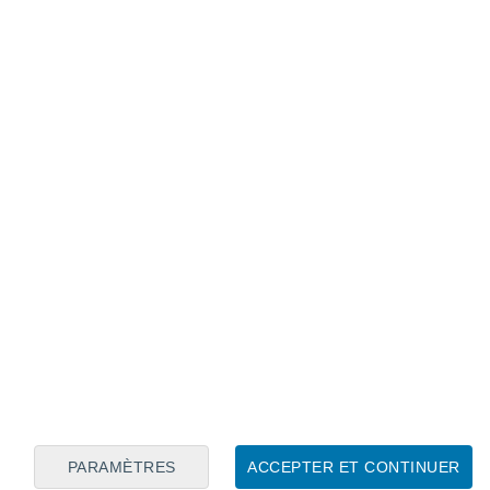
Calendrier lunaire
Lun
Mar
Mer
Jeu
Ven
Sam
Dim
9
10
11
12
13
14
15
16
17
18
19
20
21
22
PARAMÈTRES
ACCEPTER ET CONTINUER