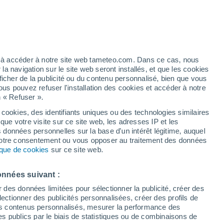
t
h
ez à accéder à notre site web tameteo.com. Dans ce cas, nous
 navigation sur le site web seront installés, et que les cookies
ficher de la publicité ou du contenu personnalisé, bien que vous
ous pouvez refuser l'installation des cookies et accéder à notre
n « Refuser ».
 cookies, des identifiants uniques ou des technologies similaires
que votre visite sur ce site web, les adresses IP et les
 de couverture nuageuse
Radar de pluie
Satellites
Modèles
s données personnelles sur la base d'un intérêt légitime, auquel
 votre consentement ou vous opposer au traitement des données
tique de cookies
sur ce site web.
ercredi
Jeudi
Vendredi
Samedi
onnées suivant :
12 Août
13 Août
14 Août
15 Août
r des données limitées pour sélectionner la publicité, créer des
sélectionner des publicités personnalisées, créer des profils de
 des contenus personnalisés, mesurer la performance des
s publics par le biais de statistiques ou de combinaisons de