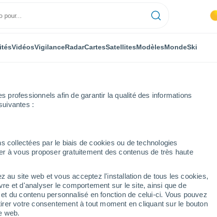
ités
Vidéos
Vigilance
Radar
Cartes
Satellites
Modèles
Monde
Ski
professionnels afin de garantir la qualité des informations
suivantes :
vince de Valence
Alaquàs
s collectées par le biais de cookies ou de technologies
nuer à vous proposer gratuitement des contenus de très haute
z au site web et vous acceptez l'installation de tous les cookies,
...
vre et d'analyser le comportement sur le site, ainsi que de
é et du contenu personnalisé en fonction de celui-ci. Vous pouvez
Heure par heure
tirer votre consentement à tout moment en cliquant sur le bouton
Chaleur humide et étouffante
te web.
dans les prochaines heures