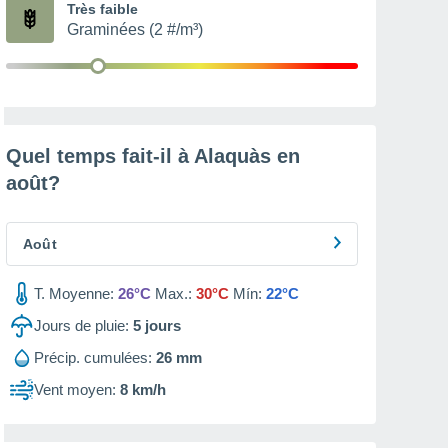
Très faible
Graminées (2 #/m³)
Quel temps fait-il à Alaquàs en
août
?
Août
T. Moyenne:
26°C
Max.:
30°C
Mín:
22°C
Jours de pluie:
5
jours
Précip. cumulées:
26 mm
Vent moyen:
8 km/h