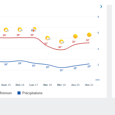
8
6
35°
35°
35°
33°
32°
31°
30°
4
24°
24°
2
23°
23°
23°
22°
21°
mm
Sam
15
Dim
16
Lun
17
Mar
18
Mer
19
Jeu
20
Ven
21
Minimum
Précipitations