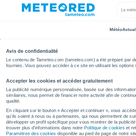
Météo
Actual
Avis de confidentialité
Le contenu de Tameteo.com (tameteo.com) a été préparé par des 
fournies. Vous pouvez accéder à ce site en utilisant les options 
Accepter les cookies et accéder gratuitement
Accueil
Espagne
Communauté Valencienne
Pro
La publicité numérique personnalisée, basée sur des information
similaires, nous permet de financer notre activité afin de conti
Météo Alaquàs
qualité.
En cliquant sur le bouton « Accepter et continuer », vous accéde
09:08
Dimanche
qu'ils soient à nous ou à partenaires, qui nous permettent de sui
développer un profil spécifique pour vous montrer de la publicit
trouver plus d'informations dans notre
Politique de cookies
et re
Éclaircies
Paramètres des cookies
disponible au pied de page de notre si