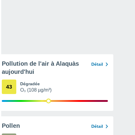
Pollution de l'air à Alaquàs
Détail
aujourd'hui
Dégradée
43
O₃ (108 µg/m³)
Pollen
Détail