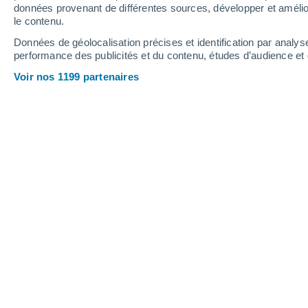
données provenant de différentes sources, développer et amélior
le contenu.
34°
/
25°
34°
/
25°
34°
/
26°
Données de géolocalisation précises et identification par analys
performance des publicités et du contenu, études d’audience e
16
-
40
km/h
15
-
38
km/h
15
19
-
38
km/h
Voir nos 1199 partenaires
Météo Alaquàs aujourd´hui
, 9 août
Éclaircies
26°
09:00
T. ressentie
27°
Ensoleillé
30°
10:00
T. ressentie
33°
Ensoleillé
31°
11:00
T. ressentie
35°
Ensoleillé
33°
12:00
T. ressentie
36°