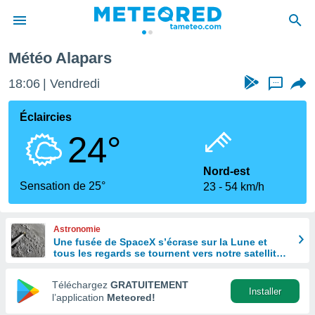
Météo Alapars
e
ntialité
18:06
Vendredi
...
enu de
o.com
Éclaircies
o.com) a
24°
aré par
onnels
Nord-est
arantir
Sensation de 25°
23
54 km/h
té des
ions
. Vous
Astronomie
accéder
Une fusée de SpaceX s’écrase sur la Lune et
e en
tous les regards se tournent vers notre satellite à
 les
la recherche du cratère
Téléchargez
GRATUITEMENT
s :
Installer
l’application
Meteored!
r les