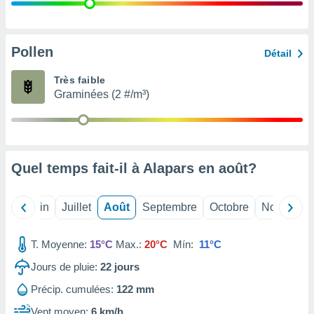
nées
lles sur
d'un
égitime,
Pollen
Détail
vous
vous
Très faible
 Pour ce
Graminées (2 #/m³)
ous
etirer
ement
 opposer
Quel temps fait-il à Alapars en
août
?
ement
nées à
ment en
Mai
Juin
Juillet
Août
Septembre
Octobre
Novembre
 sur «
res
» ou
e
T. Moyenne:
15°C
Max.:
20°C
Mín:
11°C
que de
kies
Jours de pluie:
22
jours
ite web.
Précip. cumulées:
122 mm
t nos
Vent moyen:
6 km/h