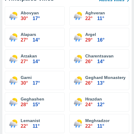
Abovyan
Aghveran
30°
17°
22°
11°
Alapars
Argel
27°
14°
29°
16°
Arzakan
Charentsavan
27°
14°
26°
14°
Garni
Geghard Monastery
30°
17°
26°
13°
Geghashen
Hrazdan
28°
15°
24°
12°
Lernanist
Meghradzor
22°
11°
22°
11°