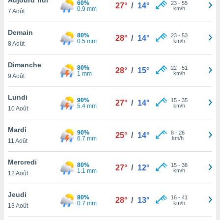
60%
n «
23
-
55
27°
/
14°
0.9 mm
km/h
7 Août
 et
r »,
cédez au
Demain
80%
23
-
53
28°
/
14°
 et vous
0.5 mm
km/h
8 Août
z
ation de
Dimanche
80%
22
-
51
28°
/
15°
1 mm
km/h
9 Août
qu'ils
 nous ou
aires,
Lundi
90%
15
-
35
27°
/
14°
5.4 mm
km/h
10 Août
nt de
t
Mardi
90%
8
-
26
er le
25°
/
14°
6.7 mm
km/h
11 Août
ement
te, ainsi
Mercredi
80%
15
-
38
27°
/
12°
1.1 mm
km/h
per un
12 Août
écifique
us
Jeudi
80%
16
-
41
de la
28°
/
13°
0.7 mm
km/h
13 Août
 et du