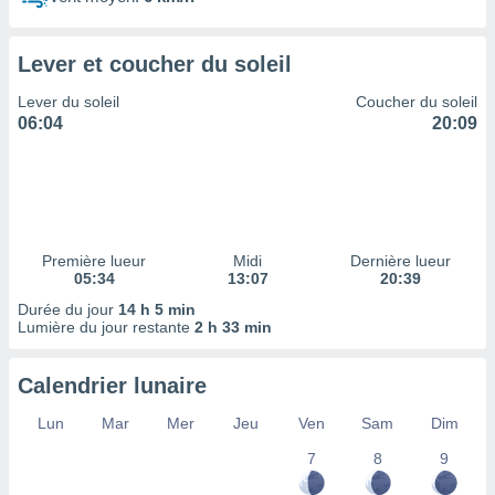
ires
ons le
ent des
Lever et coucher du soleil
es
 :
Lever du soleil
Coucher du soleil
et/ou
06:04
20:09
 à des
ions sur
eil,
des
limitées
Première lueur
Midi
Dernière lueur
nner la
05:34
13:07
20:39
, créer
ils pour
Durée du jour
14 h 5 min
ité
Lumière du jour restante
2 h 33 min
lisée,
des
Calendrier lunaire
our
nner des
Lun
Mar
Mer
Jeu
Ven
Sam
Dim
és
lisées,
7
8
9
s profils
enus