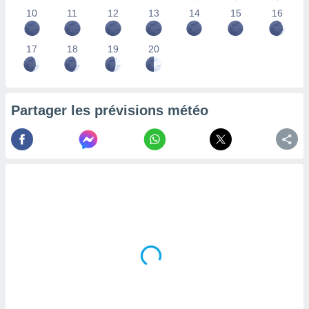
lisés,
10
11
12
13
14
15
16
des
our
17
18
19
20
nner des
s
lisés,
la
ance des
Partager les prévisions météo
s,
la
ance des
s,
dre les
par le
ques ou
inaisons
ées
nt de
tes
,
er et
r les