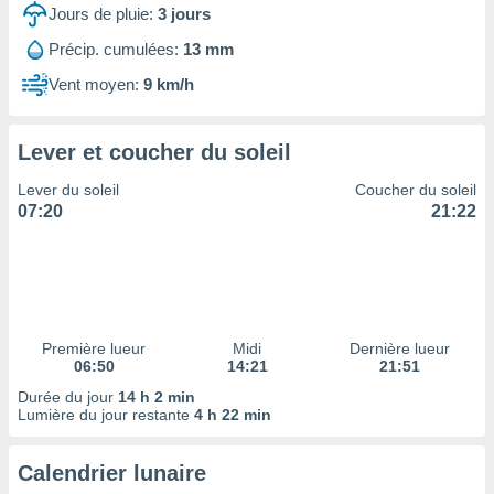
ires
Jours de pluie:
3
jours
ons le
ent des
Précip. cumulées:
13 mm
es
Vent moyen:
9 km/h
 :
et/ou
 à des
Lever et coucher du soleil
ions sur
eil,
Lever du soleil
Coucher du soleil
des
07:20
21:22
limitées
nner la
, créer
ils pour
ité
lisée,
Première lueur
Midi
Dernière lueur
06:50
14:21
21:51
des
our
Durée du jour
14 h 2 min
nner des
Lumière du jour restante
4 h 22 min
és
lisées,
Calendrier lunaire
s profils
enus