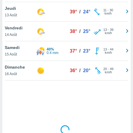
lisé en
Jeudi
 de
11
-
30
39°
/
24°
km/h
13 Août
. Vous
rouver
Vendredi
13
-
39
38°
/
25°
ations
km/h
14 Août
re
que de
Samedi
40%
kies
13
-
44
37°
/
23°
0.4 mm
km/h
15 Août
r votre
ement à
ment en
Dimanche
20
-
49
36°
/
20°
sur le
km/h
16 Août
res des
kies
le au
page de
te web.
MENT,
 les