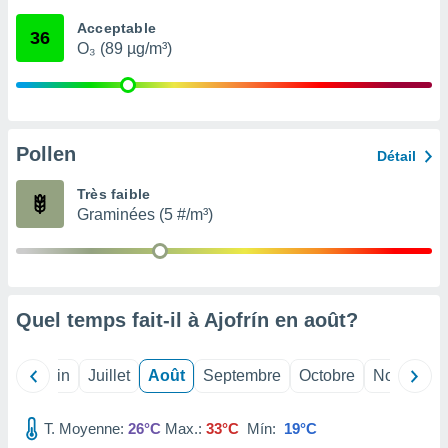
nées
Acceptable
lles sur
36
O₃ (89 µg/m³)
d'un
égitime,
vous
vous
 Pour ce
ous
Pollen
Détail
etirer
Très faible
ement
Graminées (5 #/m³)
 opposer
ement
nées à
ment en
 sur «
res
» ou
Quel temps fait-il à Ajofrín en
août
?
e
que de
kies
Mai
Juin
Juillet
Août
Septembre
Octobre
Novembre
ite web.
T. Moyenne:
26°C
Max.:
33°C
Mín:
19°C
t nos