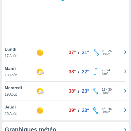
logies
e
s
tez pas
ation de
, vous
z à
à notre
Lundi
10
-
26
37°
/
21°
km/h
17 Août
.com.
 cas,
Mardi
7
-
24
us
38°
/
22°
km/h
18 Août
ns que
s
Mercredi
12
-
30
38°
/
23°
ires
km/h
19 Août
urer la
on sur le
Jeudi
15
-
46
 seront
39°
/
23°
km/h
20 Août
, et que
ies ne
as
Graphiques météo