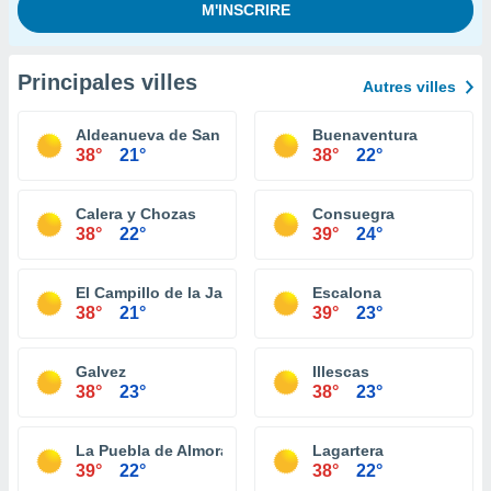
Principales villes
Autres villes
Aldeanueva de San Bartolomé
Buenaventura
38°
21°
38°
22°
Calera y Chozas
Consuegra
38°
22°
39°
24°
El Campillo de la Jara
Escalona
38°
21°
39°
23°
Galvez
Illescas
38°
23°
38°
23°
La Puebla de Almoradiel
Lagartera
39°
22°
38°
22°