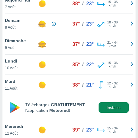
n «
15
-
35
38°
/
23°
km/h
7 Août
 et
r »,
cédez au
Demain
18
-
38
37°
/
23°
 et vous
km/h
8 Août
z
ation de
Dimanche
21
-
44
37°
/
23°
km/h
9 Août
qu'ils
 nous ou
aires,
Lundi
15
-
36
35°
/
22°
km/h
10 Août
nt de
t
Mardi
12
-
32
er le
38°
/
21°
km/h
11 Août
ement
te, ainsi
Téléchargez
GRATUITEMENT
per un
Installer
l’application
Meteored!
écifique
us
de la
Mercredi
15
-
34
39°
/
23°
 et du
km/h
12 Août