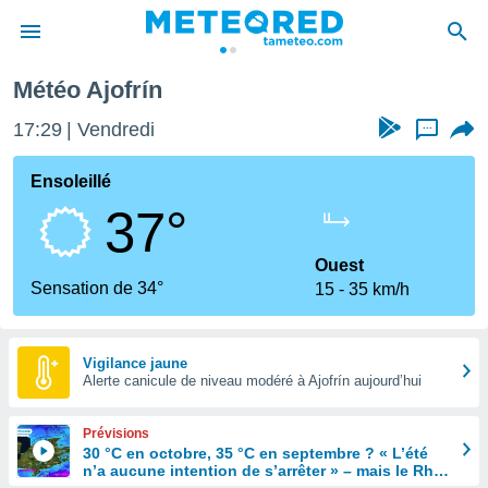
Ajofrín
Météo Ajofrín
e
ntialité
17:29
Vendredi
...
enu de
o.com
Ensoleillé
o.com) a
37°
aré par
onnels
Ouest
arantir
Sensation de 34°
15
35 km/h
té des
ions
. Vous
accéder
Vigilance jaune
e en
Alerte canicule de niveau modéré à Ajofrín aujourd’hui
 les
Prévisions
s :
30 °C en octobre, 35 °C en septembre ? « L’été
n’a aucune intention de s’arrêter » – mais le Rhin
r les