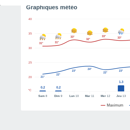
Graphiques météo
40
35
33°
33°
33°
32°
31°
31°
30
25
24°
23°
23°
22°
22°
20
21°
1.3
0.2
0.2
°C
Sam
8
Dim
9
Lun
10
Mar
11
Mer
12
Jeu
13
Maximum