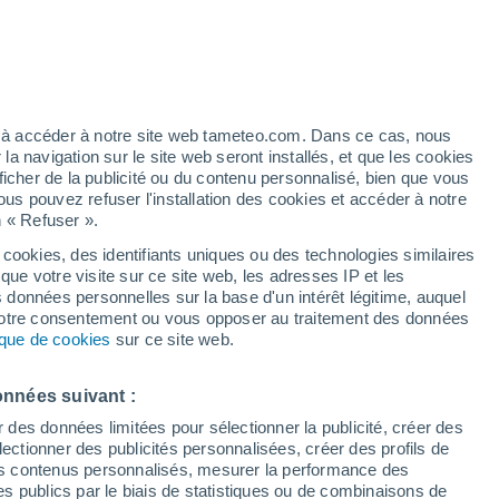
Vigilance jaune
Alerte orages de niveau modéré à
Ait Moussa Ou Amar aujourd’hui
ez à accéder à notre site web tameteo.com. Dans ce cas, nous
 navigation sur le site web seront installés, et que les cookies
ficher de la publicité ou du contenu personnalisé, bien que vous
ous pouvez refuser l'installation des cookies et accéder à notre
n « Refuser ».
 cookies, des identifiants uniques ou des technologies similaires
que votre visite sur ce site web, les adresses IP et les
de pluie
Radar de pluie
Satellites
Modèles
s données personnelles sur la base d'un intérêt légitime, auquel
 votre consentement ou vous opposer au traitement des données
tique de cookies
sur ce site web.
Mardi
Mercredi
Jeudi
Vendredi
onnées suivant :
11 Août
12 Août
13 Août
14 Août
r des données limitées pour sélectionner la publicité, créer des
sélectionner des publicités personnalisées, créer des profils de
 des contenus personnalisés, mesurer la performance des
s publics par le biais de statistiques ou de combinaisons de
30%