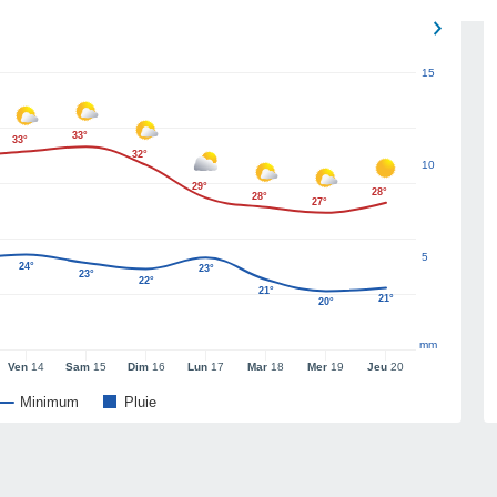
15
33°
33°
32°
10
29°
28°
28°
27°
5
24°
23°
23°
22°
21°
21°
20°
mm
Ven
14
Sam
15
Dim
16
Lun
17
Mar
18
Mer
19
Jeu
20
Minimum
Pluie