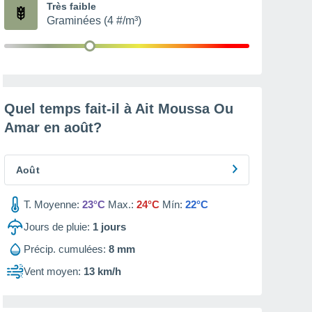
Très faible
Graminées (4 #/m³)
Quel temps fait-il à Ait Moussa Ou
Amar en
août
?
Août
T. Moyenne:
23°C
Max.:
24°C
Mín:
22°C
Jours de pluie:
1
jours
Précip. cumulées:
8 mm
Vent moyen:
13 km/h