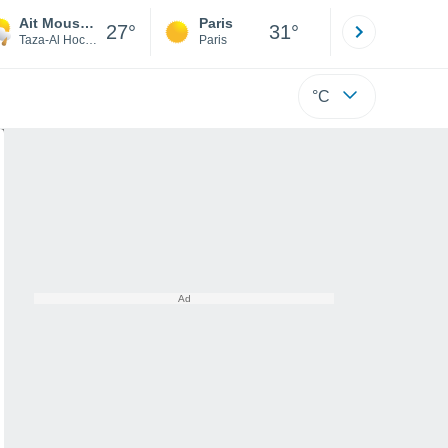
Ait Moussa Ou Amar
Paris
Montpelli
27°
31°
Taza-Al Hoceima-Taounate
Paris
Hérault
°C