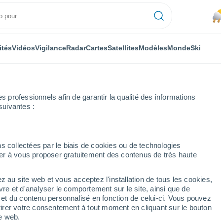
ités
Vidéos
Vigilance
Radar
Cartes
Satellites
Modèles
Monde
Ski
professionnels afin de garantir la qualité des informations
suivantes :
Moussa Ou Amar
s collectées par le biais de cookies ou de technologies
nuer à vous proposer gratuitement des contenus de très haute
Amar
z au site web et vous acceptez l'installation de tous les cookies,
...
vre et d'analyser le comportement sur le site, ainsi que de
é et du contenu personnalisé en fonction de celui-ci. Vous pouvez
Heure par heure
tirer votre consentement à tout moment en cliquant sur le bouton
Brume de poussière dans les
te web.
prochaines heures