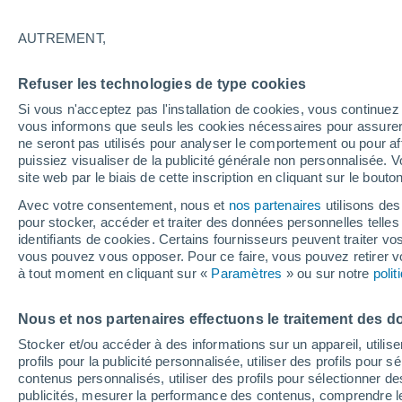
27°
AUTREMENT,
30%
Refuser les technologies de type cookies
Sensation de 31°
0.2 mm
Si vous n'acceptez pas l'installation de cookies, vous continu
vous informons que seuls les cookies nécessaires pour assurer la
ne seront pas utilisés pour analyser le comportement ou pour af
puissiez visualiser de la publicité générale non personnalisée. V
Flash info
site web par le biais de cette inscription en cliquant sur le bouto
Encore de la chaleur !
Avec votre consentement, nous et
nos partenaires
utilisons des
pour stocker, accéder et traiter des données personnelles telles 
Météo 1 - 7 jours
Heure par heure
Actualité
Carte 
identifiants de cookies. Certains fournisseurs peuvent traiter vo
vous pouvez vous opposer. Pour ce faire, vous pouvez retirer
à tout moment en cliquant sur «
Paramètres
» ou sur notre
poli
Demain
Lundi
Aujourd´hui
Nous et nos partenaires effectuons le traitement des d
9 Août
10 Août
8 Août
Stocker et/ou accéder à des informations sur un appareil, utilise
profils pour la publicité personnalisée, utiliser des profils pour 
contenus personnalisés, utiliser des profils pour sélectionner
publicités, mesurer la performance des contenus, comprendre le
30%
30%