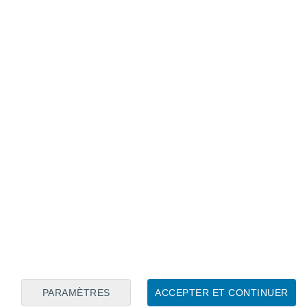
Calendrier lunaire
Lun
Mar
Mer
Jeu
Ven
Sam
Dim
8
9
10
11
12
13
14
15
16
17
18
19
20
21
PARAMÈTRES
ACCEPTER ET CONTINUER