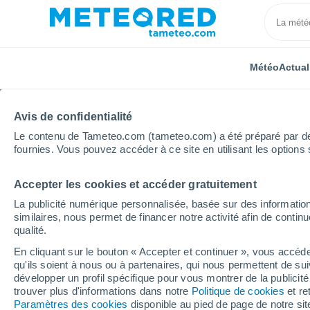
Météo
Actual
Avis de confidentialité
Le contenu de Tameteo.com (tameteo.com) a été préparé par des 
fournies. Vous pouvez accéder à ce site en utilisant les options 
Accepter les cookies et accéder gratuitement
Accueil
Maroc
Taza-Al Hoceïma-Taounate
Ait 
La publicité numérique personnalisée, basée sur des information
similaires, nous permet de financer notre activité afin de conti
Météo Ait Moussa Ou 
qualité.
En cliquant sur le bouton « Accepter et continuer », vous accéde
18:59
Samedi
qu'ils soient à nous ou à partenaires, qui nous permettent de sui
développer un profil spécifique pour vous montrer de la publicit
trouver plus d'informations dans notre
Politique de cookies
et re
Pluie avec particules de poussière
Paramètres des cookies
disponible au pied de page de notre si