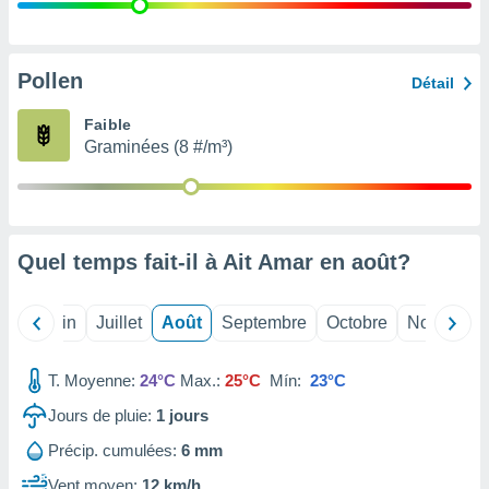
nées
lles sur
d'un
égitime,
Pollen
Détail
vous
vous
Faible
 Pour ce
Graminées (8 #/m³)
ous
etirer
ement
 opposer
Quel temps fait-il à Ait Amar en
août
?
ement
nées à
ment en
Mai
Juin
Juillet
Août
Septembre
Octobre
Novembre
 sur «
res
» ou
e
T. Moyenne:
24°C
Max.:
25°C
Mín:
23°C
que de
kies
Jours de pluie:
1
jours
ite web.
Précip. cumulées:
6 mm
t nos
Vent moyen:
12 km/h