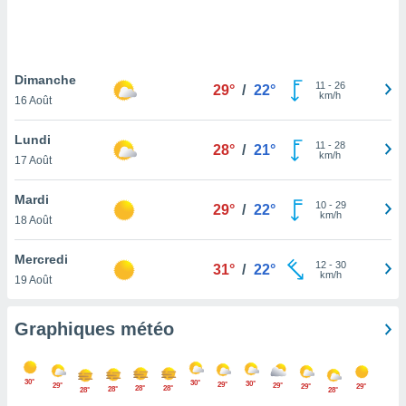
logies
e
s
Dimanche
tez pas
11
-
26
29°
/
22°
km/h
ation de
16 Août
, vous
z à
Lundi
11
-
28
28°
/
21°
à notre
km/h
17 Août
.com.
Mardi
 cas,
10
-
29
29°
/
22°
km/h
us
18 Août
ns que
s
Mercredi
12
-
30
31°
/
22°
km/h
19 Août
ires
urer la
on sur le
Graphiques météo
 seront
, et que
ies ne
30°
30°
30°
29°
29°
29°
29°
29°
28°
28°
as
28°
28°
28°