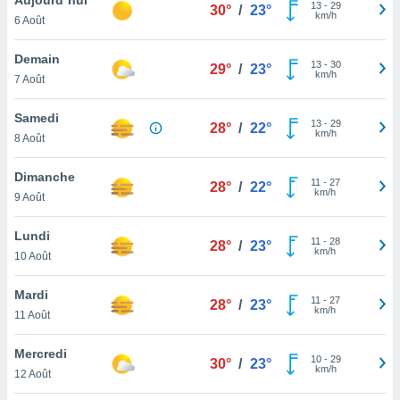
n «
13
-
29
30°
/
23°
km/h
6 Août
 et
r »,
cédez au
Demain
13
-
30
29°
/
23°
 et vous
km/h
7 Août
z
ation de
Samedi
13
-
29
28°
/
22°
km/h
8 Août
qu'ils
 nous ou
aires,
Dimanche
11
-
27
28°
/
22°
km/h
9 Août
nt de
t
Lundi
11
-
28
er le
28°
/
23°
km/h
10 Août
ement
te, ainsi
Mardi
11
-
27
28°
/
23°
km/h
per un
11 Août
écifique
us
Mercredi
10
-
29
de la
30°
/
23°
km/h
12 Août
 et du