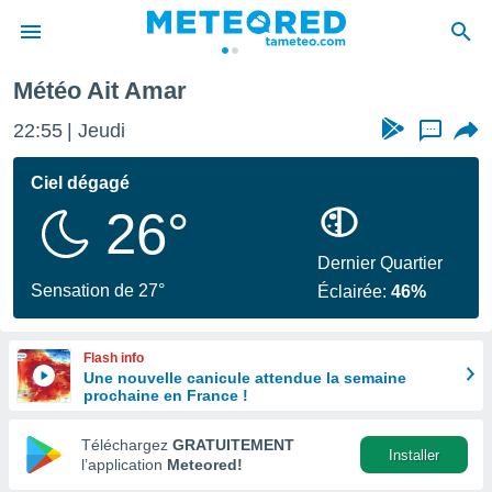
Météo Ait Amar
e
ntialité
22:55
Jeudi
...
enu de
o.com
Ciel dégagé
o.com) a
26°
aré par
onnels
Dernier Quartier
arantir
Sensation de 27°
Éclairée:
46%
té des
ions
. Vous
Flash info
accéder
Une nouvelle canicule attendue la semaine
e en
prochaine en France !
 les
Téléchargez
GRATUITEMENT
s :
Installer
l’application
Meteored!
r les