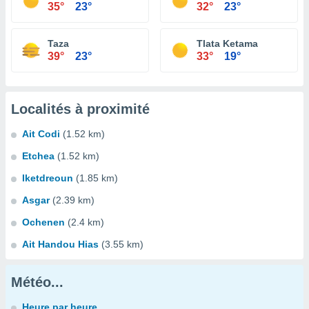
35°
23°
32°
23°
Taza
Tlata Ketama
39°
23°
33°
19°
Localités à proximité
Ait Codi
(1.52 km)
Etchea
(1.52 km)
Iketdreoun
(1.85 km)
Asgar
(2.39 km)
Ochenen
(2.4 km)
Ait Handou Hias
(3.55 km)
Météo...
Heure par heure