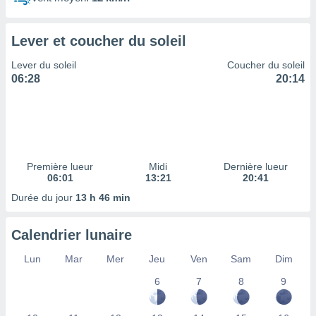
ires
ons le
ent des
Lever et coucher du soleil
es
 :
Lever du soleil
Coucher du soleil
et/ou
06:28
20:14
 à des
ions sur
eil,
des
limitées
Première lueur
Midi
Dernière lueur
nner la
06:01
13:21
20:41
, créer
ils pour
Durée du jour
13 h 46 min
ité
lisée,
Calendrier lunaire
des
our
Lun
Mar
Mer
Jeu
Ven
Sam
Dim
nner des
és
6
7
8
9
lisées,
s profils
enus