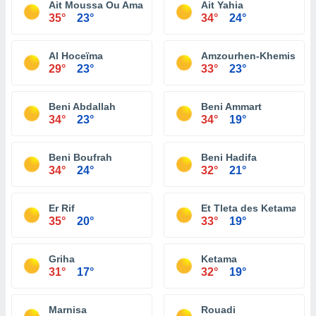
Ait Moussa Ou Amar
Ait Yahia
35°
23°
34°
24°
Al Hoceïma
Amzourhen-Khemis-Mra
29°
23°
33°
23°
Beni Abdallah
Beni Ammart
34°
23°
34°
19°
Beni Boufrah
Beni Hadifa
34°
24°
32°
21°
Er Rif
Et Tleta des Ketama
35°
20°
33°
19°
Griha
Ketama
31°
17°
32°
19°
Marnisa
Rouadi