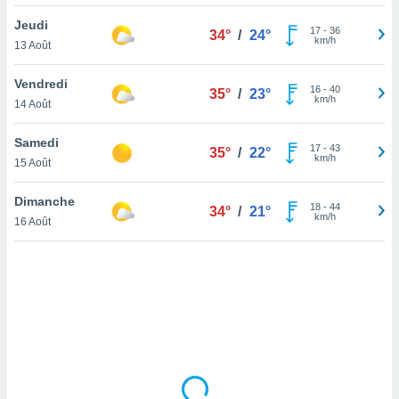
lisé en
Jeudi
 de
17
-
36
34°
/
24°
km/h
13 Août
. Vous
rouver
Vendredi
16
-
40
35°
/
23°
ations
km/h
14 Août
re
que de
Samedi
kies
17
-
43
35°
/
22°
km/h
15 Août
r votre
ement à
ment en
Dimanche
18
-
44
34°
/
21°
sur le
km/h
16 Août
res des
kies
le au
page de
te web.
MENT,
 les