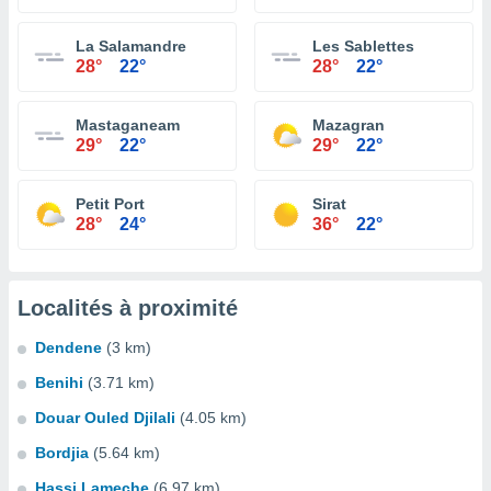
La Salamandre
Les Sablettes
28°
22°
28°
22°
Mastaganeam
Mazagran
29°
22°
29°
22°
Petit Port
Sirat
28°
24°
36°
22°
Localités à proximité
Dendene
(3 km)
Benihi
(3.71 km)
Douar Ouled Djilali
(4.05 km)
Bordjia
(5.64 km)
Hassi Lameche
(6.97 km)