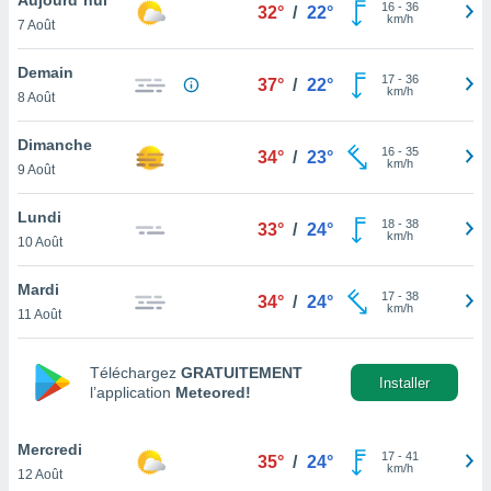
n «
16
-
36
32°
/
22°
km/h
7 Août
 et
r »,
cédez au
Demain
17
-
36
37°
/
22°
 et vous
km/h
8 Août
z
ation de
Dimanche
16
-
35
34°
/
23°
km/h
9 Août
qu'ils
 nous ou
aires,
Lundi
18
-
38
33°
/
24°
km/h
10 Août
nt de
t
Mardi
17
-
38
er le
34°
/
24°
km/h
11 Août
ement
te, ainsi
Téléchargez
GRATUITEMENT
per un
Installer
l’application
Meteored!
écifique
us
de la
Mercredi
17
-
41
35°
/
24°
 et du
km/h
12 Août