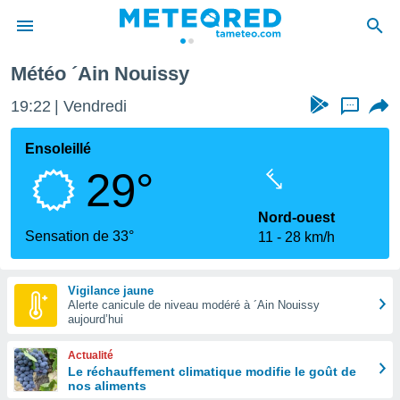
Météo ´Ain Nouissy
e
ntialité
19:22
Vendredi
...
enu de
o.com
Ensoleillé
o.com) a
29°
aré par
onnels
Nord-ouest
arantir
Sensation de 33°
11
28 km/h
té des
ions
. Vous
Vigilance jaune
accéder
Alerte canicule de niveau modéré à ´Ain Nouissy
e en
aujourd’hui
 les
Actualité
s :
Le réchauffement climatique modifie le goût de
nos aliments
r les