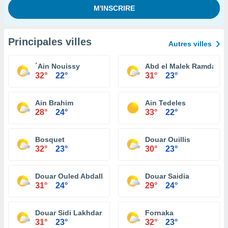
Principales villes
Autres villes
´Ain Nouissy
Abd el Malek Ramdane
32°
22°
31°
23°
Ain Brahim
Ain Tedeles
28°
24°
33°
22°
Bosquet
Douar Ouillis
32°
23°
30°
23°
Douar Ouled Abdallah
Douar Saidia
31°
24°
29°
24°
Douar Sidi Lakhdar
Fornaka
31°
23°
32°
23°