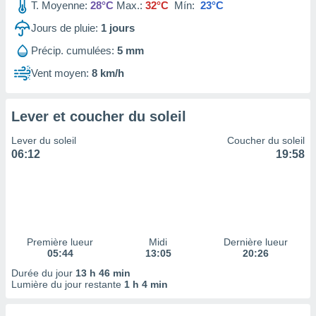
ires
T. Moyenne:
28°C
Max.:
32°C
Mín:
23°C
ons le
Jours de pluie:
1
jours
ent des
es
Précip. cumulées:
5 mm
 :
Vent moyen:
8 km/h
et/ou
 à des
ions sur
eil,
Lever et coucher du soleil
des
Lever du soleil
Coucher du soleil
limitées
06:12
19:58
nner la
, créer
ils pour
ité
lisée,
des
Première lueur
Midi
Dernière lueur
our
05:44
13:05
20:26
nner des
Durée du jour
13 h 46 min
és
Lumière du jour restante
1 h 4 min
lisées,
s profils
enus