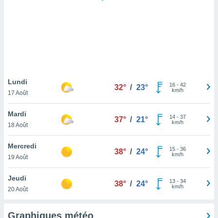
logies
e
s
tez pas
ation de
, vous
z à
à notre
Lundi
16
-
42
32°
/
23°
km/h
17 Août
.com.
 cas,
Mardi
14
-
37
us
37°
/
21°
km/h
18 Août
ns que
s
Mercredi
15
-
36
38°
/
24°
ires
km/h
19 Août
urer la
on sur le
Jeudi
13
-
34
 seront
38°
/
24°
km/h
20 Août
, et que
ies ne
as
Graphiques météo