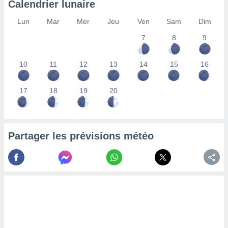
Calendrier lunaire
lisés,
des
Lun
Mar
Mer
Jeu
Ven
Sam
Dim
our
7
8
9
nner des
s
lisés,
10
11
12
13
14
15
16
la
ance des
s,
17
18
19
20
la
ance des
s,
dre les
Partager les prévisions météo
par le
ques ou
inaisons
ées
nt de
tes
,
er et
r les