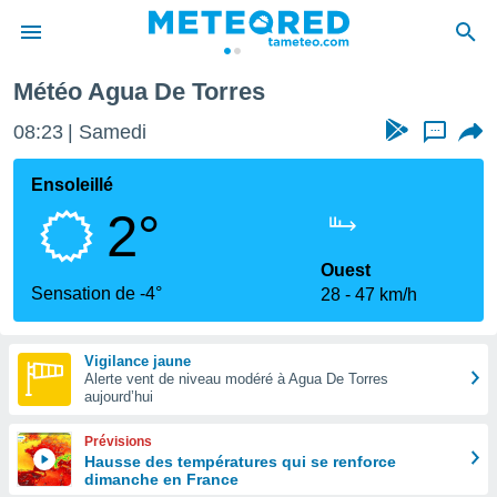
Météo Agua De Torres
e
ntialité
08:23
Samedi
...
enu de
o.com
Ensoleillé
o.com) a
2°
aré par
onnels
Ouest
arantir
Sensation de -4°
28
47 km/h
té des
ions
. Vous
Vigilance jaune
accéder
Alerte vent de niveau modéré à Agua De Torres
e en
aujourd’hui
 les
Prévisions
s :
Hausse des températures qui se renforce
dimanche en France
r les