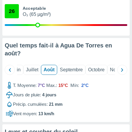
nées
Acceptable
lles sur
26
O₃ (65 µg/m³)
d'un
égitime,
vous
vous
 Pour ce
ous
Quel temps fait-il à Agua De Torres en
etirer
août
?
ement
 opposer
Mai
Juin
Juillet
Août
Septembre
Octobre
Novembre
ement
nées à
ment en
T. Moyenne:
7°C
Max.:
15°C
Mín:
2°C
 sur «
res
» ou
Jours de pluie:
4
jours
e
Précip. cumulées:
21 mm
que de
kies
Vent moyen:
13 km/h
ite web.
t nos
Lever et coucher du soleil