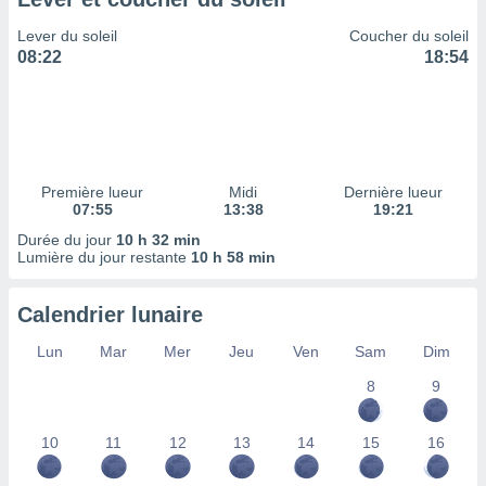
ires
ons le
Lever du soleil
Coucher du soleil
ent des
08:22
18:54
es
 :
et/ou
 à des
ions sur
eil,
Première lueur
Midi
Dernière lueur
des
07:55
13:38
19:21
limitées
Durée du jour
10 h 32 min
Lumière du jour restante
10 h 58 min
nner la
, créer
ils pour
Calendrier lunaire
ité
lisée,
Lun
Mar
Mer
Jeu
Ven
Sam
Dim
des
our
8
9
nner des
és
10
11
12
13
14
15
16
lisées,
s profils
enus