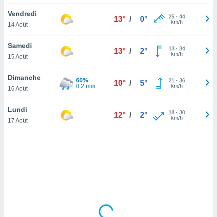
lisé en
Vendredi
 de
25
-
44
13°
/
0°
km/h
14 Août
. Vous
rouver
Samedi
13
-
34
13°
/
2°
ations
km/h
15 Août
re
que de
Dimanche
60%
kies
21
-
36
10°
/
5°
0.2 mm
km/h
16 Août
r votre
ement à
ment en
Lundi
18
-
30
12°
/
2°
sur le
km/h
17 Août
res des
kies
le au
page de
te web.
MENT,
 les