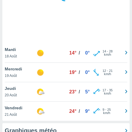
logies
e
s
tez pas
ation de
, vous
z à
à notre
Mardi
14
-
28
14°
/
0°
km/h
18 Août
.com.
 cas,
Mercredi
12
-
21
us
19°
/
0°
km/h
19 Août
ns que
s
Jeudi
17
-
35
23°
/
5°
ires
km/h
20 Août
urer la
on sur le
Vendredi
9
-
25
 seront
24°
/
9°
km/h
21 Août
, et que
ies ne
as
Graphiques météo