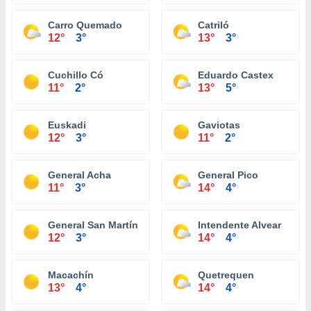
Carro Quemado
Catriló
12°
3°
13°
3°
Cuchillo Có
Eduardo Castex
11°
2°
13°
5°
Euskadi
Gaviotas
12°
3°
11°
2°
General Acha
General Pico
11°
3°
14°
4°
General San Martín
Intendente Alvear
12°
3°
14°
4°
Macachín
Quetrequen
13°
4°
14°
4°