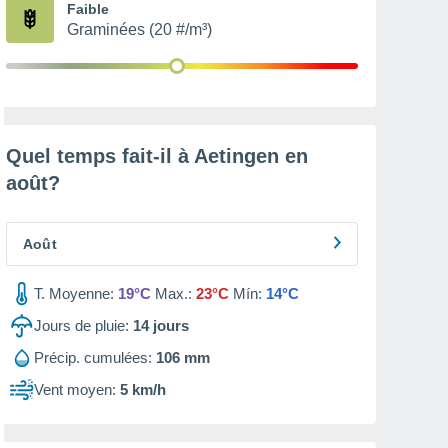
Faible
Graminées (20 #/m³)
Quel temps fait-il à Aetingen en
août
?
Août
T. Moyenne:
19°C
Max.:
23°C
Mín:
14°C
Jours de pluie:
14
jours
Précip. cumulées:
106 mm
Vent moyen:
5 km/h