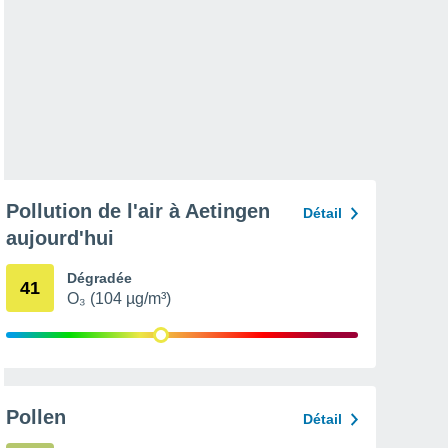
Pollution de l'air à Aetingen
Détail
aujourd'hui
Dégradée
41
O₃ (104 µg/m³)
Pollen
Détail