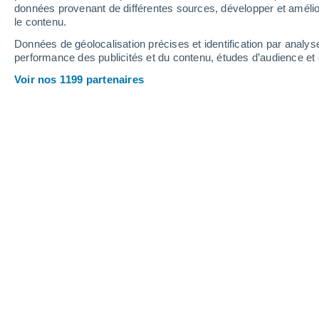
données provenant de différentes sources, développer et amélior
le contenu.
31°
/
15°
34°
/
16°
28°
/
16°
Données de géolocalisation précises et identification par analys
performance des publicités et du contenu, études d’audience e
9
-
26
km/h
17
-
41
km/h
10
13
-
31
km/h
Voir nos 1199 partenaires
Météo Aetingen aujourd´hui
, 7 août
Ensoleillé
28°
17:00
T. ressentie
27°
Ensoleillé
27°
18:00
T. ressentie
27°
Éclaircies
26°
19:00
T. ressentie
26°
Éclaircies
25°
20:00
T. ressentie
26°