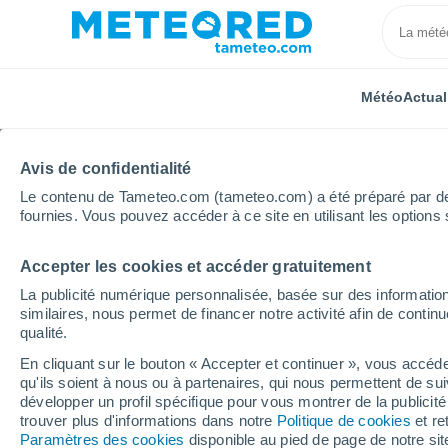
Météo
Actual
Avis de confidentialité
Le contenu de Tameteo.com (tameteo.com) a été préparé par des 
fournies. Vous pouvez accéder à ce site en utilisant les options 
Accepter les cookies et accéder gratuitement
Accueil
Suisse
Soleure
Aetingen
La publicité numérique personnalisée, basée sur des information
similaires, nous permet de financer notre activité afin de conti
Météo Aetingen
qualité.
En cliquant sur le bouton « Accepter et continuer », vous accéde
19:55
Vendredi
qu'ils soient à nous ou à partenaires, qui nous permettent de sui
développer un profil spécifique pour vous montrer de la publicit
trouver plus d'informations dans notre
Politique de cookies
et re
Éclaircies
Paramètres des cookies
disponible au pied de page de notre si