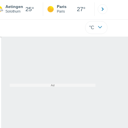
Aetingen
Paris
Montpelli
25°
27°
Solothurn
Paris
Hérault
°C