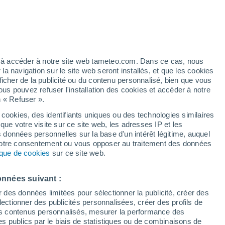
h
ez à accéder à notre site web tameteo.com. Dans ce cas, nous
 navigation sur le site web seront installés, et que les cookies
ficher de la publicité ou du contenu personnalisé, bien que vous
ous pouvez refuser l'installation des cookies et accéder à notre
n « Refuser ».
de
 cookies, des identifiants uniques ou des technologies similaires
que votre visite sur ce site web, les adresses IP et les
 de couverture nuageuse
Radar de pluie
Satellites
Modèles
s données personnelles sur la base d'un intérêt légitime, auquel
 votre consentement ou vous opposer au traitement des données
tique de cookies
sur ce site web.
Lundi
Mardi
Mercredi
Jeudi
onnées suivant :
10 Août
11 Août
12 Août
13 Août
r des données limitées pour sélectionner la publicité, créer des
sélectionner des publicités personnalisées, créer des profils de
 des contenus personnalisés, mesurer la performance des
s publics par le biais de statistiques ou de combinaisons de
70%