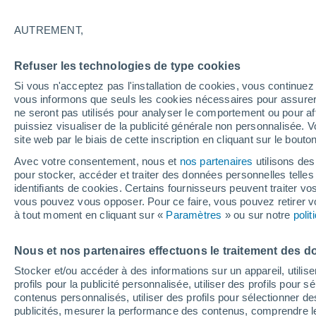
25°
AUTREMENT,
Nord
Refuser les technologies de type cookies
Sensation de 26°
9
-
27 km/
Si vous n'acceptez pas l'installation de cookies, vous continu
vous informons que seuls les cookies nécessaires pour assurer la
ne seront pas utilisés pour analyser le comportement ou pour af
puissiez visualiser de la publicité générale non personnalisée. V
Actualité
site web par le biais de cette inscription en cliquant sur le bouto
Le réchauffement climatique modifie le goût 
nos aliments
Avec votre consentement, nous et
nos partenaires
utilisons des
pour stocker, accéder et traiter des données personnelles telles 
Météo 1 - 7 jours
Heure par heure
Actualité
Carte
identifiants de cookies. Certains fournisseurs peuvent traiter vo
vous pouvez vous opposer. Pour ce faire, vous pouvez retirer
à tout moment en cliquant sur «
Paramètres
» ou sur notre
poli
Demain
Dimanche
Aujourd´hui
Nous et nos partenaires effectuons le traitement des d
8 Août
9 Août
7 Août
Stocker et/ou accéder à des informations sur un appareil, utilise
profils pour la publicité personnalisée, utiliser des profils pour 
contenus personnalisés, utiliser des profils pour sélectionner
publicités, mesurer la performance des contenus, comprendre le