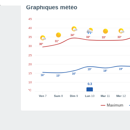
Graphiques météo
45
40
34°
35
33°
33°
33°
31°
30°
30
25
20
19°
19°
18°
15
16°
16°
15°
10
0.3
°C
Ven
7
Sam
8
Dim
9
Lun
10
Mar
11
Mer
12
Maximum