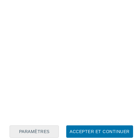
Calendrier lunaire
Lun
Mar
Mer
Jeu
Ven
Sam
Dim
7
8
9
10
11
12
13
14
15
16
17
18
19
20
PARAMÈTRES
ACCEPTER ET CONTINUER