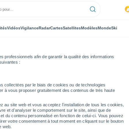
ités
Vidéos
Vigilance
Radar
Cartes
Satellites
Modèles
Monde
Ski
professionnels afin de garantir la qualité des informations
suivantes :
s collectées par le biais de cookies ou de technologies
nuer à vous proposer gratuitement des contenus de très haute
z au site web et vous acceptez l'installation de tous les cookies,
...
vre et d'analyser le comportement sur le site, ainsi que de
é et du contenu personnalisé en fonction de celui-ci. Vous pouvez
Heure par heure
tirer votre consentement à tout moment en cliquant sur le bouton
Ciel dégagé dans les prochaines
te web.
heures