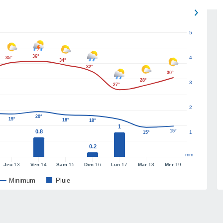
5
36°
4
35°
34°
32°
30°
28°
3
27°
2
20°
19°
18°
18°
1
0.8
15°
1
15°
0.2
mm
Jeu
13
Ven
14
Sam
15
Dim
16
Lun
17
Mar
18
Mer
19
Minimum
Pluie